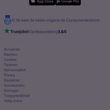
Over Simyo
Samsung
Meerdere nummers
Samsung S25 FE
Blog
5G internet
Contact
Al 36 keer de beste volgens de Consumentenbond
Mobiel internet
VoLTE 4G bellen
Klantbeoordeling
3.8/5
Mobiel abonnement
Simkaart
Annuleren
Klachten
Cookies
Tarieven
Netneutraliteit
Privacy
Disclaimer
Voorwaarden
Storingen
Toegankelijkheid
Veilig online