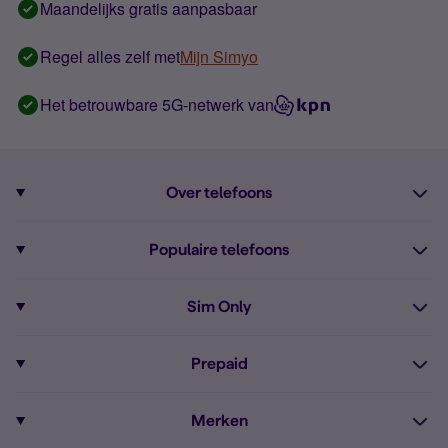
Maandelijks gratis aanpasbaar
Regel alles zelf met
Mijn Simyo
Het betrouwbare 5G-netwerk van
Over telefoons
Abonnement met telefoon
Populaire telefoons
Informatie over telefoons
Pixel 10
Sim Only
Alle telefoons
Pixel 9a
Sim Only
Prepaid
iPhone 16
Sim Only internet
Prepaid
iPhone 16e
Merken
Onbeperkt bellen
Bestel Prepaid simkaart