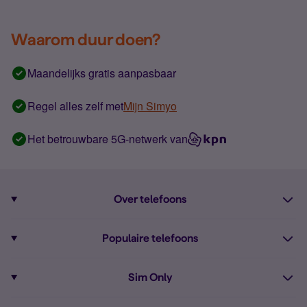
Waarom duur doen?
Maandelijks gratis aanpasbaar
Regel alles zelf met
Mijn Simyo
Het betrouwbare 5G-netwerk van
Over telefoons
Abonnement met telefoon
Populaire telefoons
Informatie over telefoons
Pixel 10
Sim Only
Alle telefoons
Pixel 9a
Sim Only