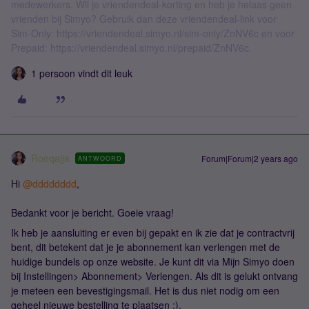
medewerkers. Wil je vriendendeal-korting en heb je helaas geen
vrienden bij Simyo? Gebruik dan deze vriendendeal-link voor
Sim-Only: https://vriendendeal.simyo.nl/sim-only/ZnNV6c en voor
Prepaid: https://vriendendeal.simyo.nl/prepaid/ZnNV6c.
1 persoon vindt dit leuk
Roeqajja
Forum|Forum|2 years ago
ANTWOORD
Hi
@dddddddd
,
Bedankt voor je bericht. Goeie vraag!
Ik heb je aansluiting er even bij gepakt en ik zie dat je contractvrij
bent, dit betekent dat je je abonnement kan verlengen met de
huidige bundels op onze website. Je kunt dit via Mijn Simyo doen
bij Instellingen> Abonnement> Verlengen. Als dit is gelukt ontvang
je meteen een bevestigingsmail. Het is dus niet nodig om een
geheel nieuwe bestelling te plaatsen :).