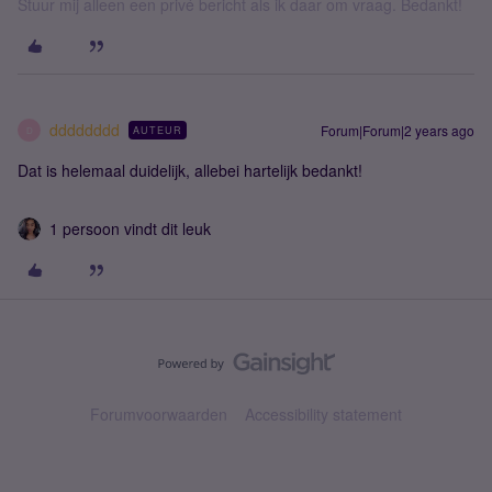
Stuur mij alleen een privé bericht als ik daar om vraag. Bedankt!
dddddddd
Forum|Forum|2 years ago
AUTEUR
D
Dat is helemaal duidelijk, allebei hartelijk bedankt!
1 persoon vindt dit leuk
Forumvoorwaarden
Accessibility statement