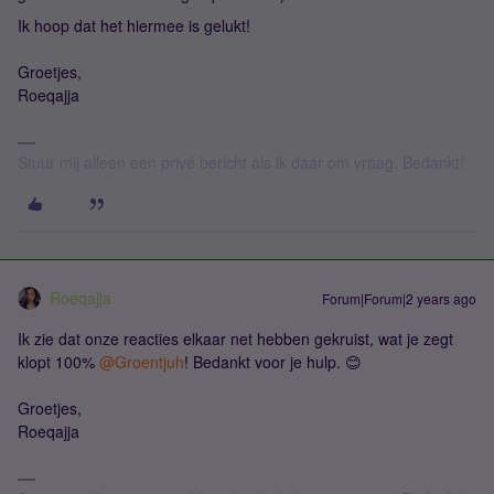
Ik hoop dat het hiermee is gelukt!
Groetjes,
Roeqajja
Stuur mij alleen een privé bericht als ik daar om vraag. Bedankt!
Roeqajja
Forum|Forum|2 years ago
Ik zie dat onze reacties elkaar net hebben gekruist, wat je zegt
klopt 100%
@Groentjuh
! Bedankt voor je hulp. 😊
Groetjes,
Roeqajja