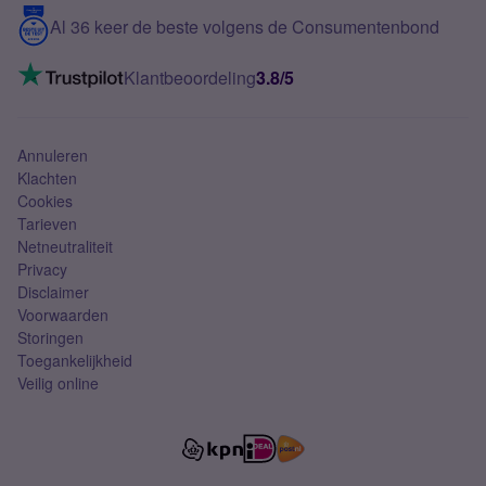
5G internet
Contact
Al 36 keer de beste volgens de Consumentenbond
Mobiel internet
VoLTE 4G bellen
Klantbeoordeling
3.8/5
Mobiel abonnement
Simkaart
Annuleren
Klachten
Cookies
Tarieven
Netneutraliteit
Privacy
Disclaimer
Voorwaarden
Storingen
Toegankelijkheid
Veilig online