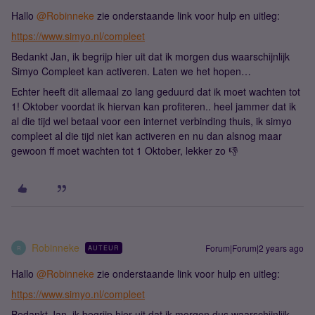
Hallo
@Robinneke
zie onderstaande link voor hulp en uitleg:
https://www.simyo.nl/compleet
Bedankt Jan, ik begrijp hier uit dat ik morgen dus waarschijnlijk
Simyo Compleet kan activeren. Laten we het hopen…
Echter heeft dit allemaal zo lang geduurd dat ik moet wachten tot
1! Oktober voordat ik hiervan kan profiteren.. heel jammer dat ik
al die tijd wel betaal voor een internet verbinding thuis, ik simyo
compleet al die tijd niet kan activeren en nu dan alsnog maar
gewoon ff moet wachten tot 1 Oktober, lekker zo 👎
Robinneke
Forum|Forum|2 years ago
AUTEUR
R
Hallo
@Robinneke
zie onderstaande link voor hulp en uitleg:
https://www.simyo.nl/compleet
Bedankt Jan, ik begrijp hier uit dat ik morgen dus waarschijnlijk