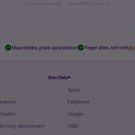
Forumvoorwaarden
Accessibility statement
Maandelijks gratis aanpasbaar
Regel alles zelf met
Mij
Sim Only
Apple
internet
Fairphone
 bellen
Google
Sim Only abonnement
HMD