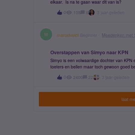
elkaar. Is na te gaan waar dit van is?
0
108
6
3 jaar geleden
M
marcelveldt
Beginner
Meedenken met 
Overstappen van Simyo naar KPN
Simyo is een volwaardige dochter van KPN e
toeters en bellen maar toch gewoon goed be
en ik klant geweest tot vandaag. Een paar 
0
2400
22
3 jaar geleden
slecht te woord gestaan. In eerste instantie 
een paar meer meegemaakt dat ik een enigszi
probleem. Als het goed is heb je niet zo va
je betaalt nu eenmaal minder voor een bud
laat me
service/klantgerichtheid verwachten.Wat is
2023 en Simyo begint wel heel erg achter t
ondersteuning! Familiebundel/data delenMet
Samen Korting. In eerste instantie lijkt h