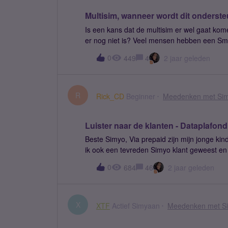
Multisim, wanneer wordt dit onderst
Is een kans dat de multisim er wel gaat ko
er nog niet is? Veel mensen hebben een Sm
KPN?
0
449
4
2 jaar geleden
R
Rick_CD
Beginner
Meedenken met Si
Luister naar de klanten - Dataplafond
Beste Simyo, Via prepaid zijn mijn jonge ki
ik ook een tevreden Simyo klant geweest en 
af. We zijn ons daarom weer aan het oriënt
0
684
46
2 jaar geleden
buiten bundel data gebruik en het ontbreken
jullie lijken dit te hebben opgenomen in het 
onbegrijpelijk en schandalig. Voor ons is di
kinderen toezijn aan een abonnement en deze
X
XTF
Actief Simyaan
Meedenken met S
mobiele nummers gaan verhuizen. Hopelijk z
constructie nog eens opnieuw te bekijken. Tec