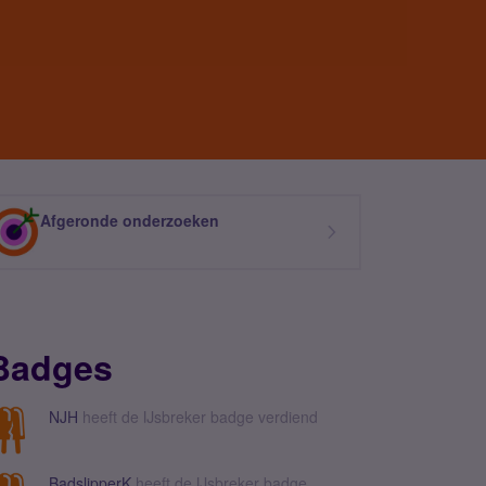
Afgeronde onderzoeken
Badges
NJH
heeft de IJsbreker badge verdiend
BadslipperK
heeft de IJsbreker badge