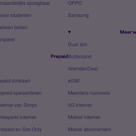
 maandelijks opzegbaar
OPPO
voor studenten
Samsung
alleen bellen
Meer w
mpleet
Dual sim
Buitenland
Prepaid
VriendenDeal
epaid simkaart
eSIM
tegoed opwaarderen
Meerdere nummers
nternet van Simyo
5G internet
nbeperkt internet
Mobiel internet
Prepaid en Sim Only
Mobiel abonnement