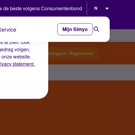
Selecteer taal
x de beste volgens Consumentenbond
Service
Mijn Simyo
e ervaring op de
s te zien. Ook
gedrag volgen,
Start een topic
Inloggen / Registreren
n onze website.
rivacy statement.