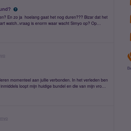
eund?
men? En zo ja hoelang gaat het nog duren??? Bizar dat het
art watch..vraag is enorm waar wacht Simyo op? Op
myo
Be
nderen momenteel aan jullie verbonden. In het verleden ben
inmiddels loopt mijn huidige bundel en die van mijn vrouw
eren. Wat mij verbaasd is de regen aan klachten over
 van een dataplafond. Klanten klagen hier al jaren over en
verdienmodel. Persoonlijk vind ik dergelijke praktijken
t dus de reden om niet over te stappen op Simyo. Als onze
 situatie is nog hetzelfde, zullen we ook hun
imyo
etten al onze berichten jullie aan om deze huidige
hnisch kan het nooit heel lastig zijn, dus het is een