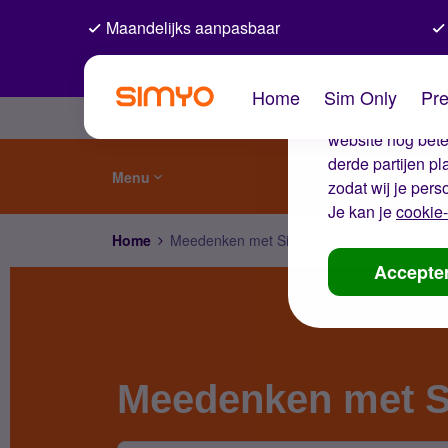
Maandelijks aanpasbaar
De coo
Home
Sim Only
Pre
Wij gebruiken co
website nog beter
derde partijen p
Menu
zodat wij je pers
Je kan je
cookie-
Home
Meedenken met Simyo
Accepte
Meedenken met 