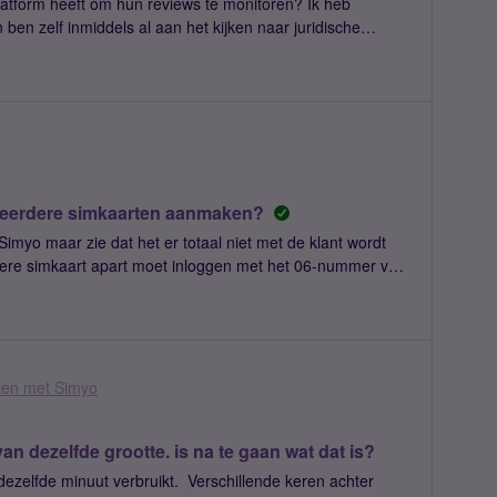
latform heeft om hun reviews te monitoren? Ik heb
 ben zelf inmiddels al aan het kijken naar juridische
 zou ik toekomstige klanten hiervoor waarschuwen
t meedenkt en mij voor de kosten laat opdraven, terwijl
lijke groeten, Wil
meerdere simkaarten aanmaken?
dere simkaart apart moet inloggen met het 06-nummer van
s bij die kaart. Dus voor iedere kaart moet
r zoeken en intikken, password intikken, inloggen,
oor om af te stappen van de
Zorg dat ik -als klant- kan inloggen onder mijn mailadres,
en. Per kaart kan ik aangeven in welk device ik het gebruik
en met Simyo
per simkaart dat ik een aanpassing wil maken in
n dezelfde grootte. is na te gaan wat dat is?
mobiel kan ik maar 1 Simyo app gebruiken, en moe
dezelfde minuut verbruikt. Verschillende keren achter