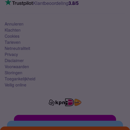
VoLTE 4G bellen
Klantbeoordeling
3.8/5
Mobiel abonnement
Simkaart
Annuleren
Klachten
Cookies
Tarieven
Netneutraliteit
Privacy
Disclaimer
Voorwaarden
Storingen
Toegankelijkheid
Veilig online