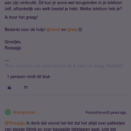
aan zijn verbruikt. Dit kun je soms wel terugvinden in je telefoon
zelf, afhankelijk van welk toestel je hebt. Welke telefoon heb je?
Ik hoor het graag!
Bedankt voor de hulp!
@JanD
en
@abj
😊
Groetjes,
Roeqajja
Stuur mij alleen een privé bericht als ik daar om vraag. Bedankt!
1 persoon vindt dit leuk
Anonymous
Forum|Forum|3 years ago
A
@Roeqajja
Ik denk dat vooral het feit dat het altijd over pakketjes
van steeds 59mb en over bepaalde tijdstippen gaat, juist dat