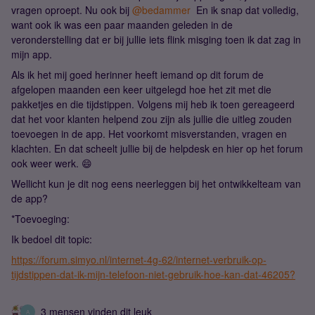
vragen oproept. Nu ook bij
@bedammer
En ik snap dat volledig,
want ook ik was een paar maanden geleden in de
veronderstelling dat er bij jullie iets flink misging toen ik dat zag in
mijn app.
Als ik het mij goed herinner heeft iemand op dit forum de
afgelopen maanden een keer uitgelegd hoe het zit met die
pakketjes en die tijdstippen. Volgens mij heb ik toen gereageerd
dat het voor klanten helpend zou zijn als jullie die uitleg zouden
toevoegen in de app. Het voorkomt misverstanden, vragen en
klachten. En dat scheelt jullie bij de helpdesk en hier op het forum
ook weer werk. 😄
Wellicht kun je dit nog eens neerleggen bij het ontwikkelteam van
de app?
*Toevoeging:
Ik bedoel dit topic:
https://forum.simyo.nl/internet-4g-62/internet-verbruik-op-
tijdstippen-dat-ik-mijn-telefoon-niet-gebruik-hoe-kan-dat-46205?
3 mensen vinden dit leuk
A