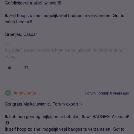
Gefeliciteerd maikel.twinnie!!!!
Ik zelf hoop zo snel mogelijk veel badges te verzamelen! Got to
catch them all!
Groetjes, Caspar
Alsjeblieft alleen privéberichten sturen als een moderator er om
vraagt.
Anonymous
Forum|Forum|10 years ago
A
Congrats Maikel.twinnie, Forum expert ;)
Ik heb nog genoeg mijlp
ij
len te behalen. Ik wil BADGES! Allemaal!
:D
Ik zelf hoop zo snel mogelijk veel badges te verzamelen! Got to