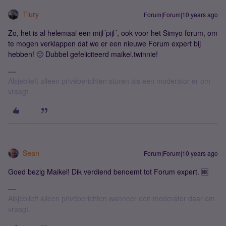
Tiury
Forum|Forum|10 years ago
Zo, het is al helemaal een mijl´pijl´, ook voor het Simyo forum, om
te mogen verklappen dat we er een nieuwe Forum expert bij
hebben! 🙂 Dubbel gefeliciteerd maikel.twinnie!
Alsjeblieft alleen privéberichten sturen als een moderator er om
vraagt.
Sean
Forum|Forum|10 years ago
Goed bezig Maikel! Dik verdiend benoemt tot Forum expert. 🆒
Alsjeblieft alleen privéberichten wanneer een moderator daar om
vraagt.