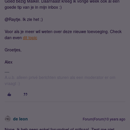
Goed bezig Maikel. Daarnaast kreeg ik vorige week ook al een
goede tip van je in mijn inbox :)
@Raytje. Ik zie het ;)
Voor als je meer wil weten over deze nieuwe toevoeging. Check
dan even
dit topic
Groetjes,
Alex
A.u.b. alleen privé berichten sturen als een moderator er om
vraagt :)
de leon
Forum|Forum|10 years ago
Nope, ik heb geen enkel forumdoel of mijlpaal. Zegt me niet