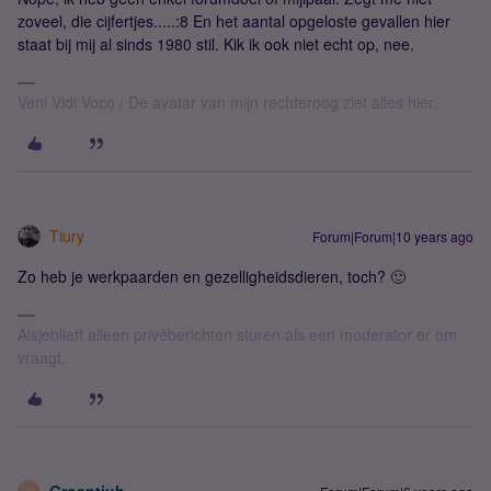
zoveel, die cijfertjes.....:8 En het aantal opgeloste gevallen hier
staat bij mij al sinds 1980 stil. Kik ik ook niet echt op, nee.
Veni Vidi Voco / De avatar van mijn rechteroog ziet alles hier.
Tiury
Forum|Forum|10 years ago
Zo heb je werkpaarden en gezelligheidsdieren, toch? 🙂
Alsjeblieft alleen privéberichten sturen als een moderator er om
vraagt.