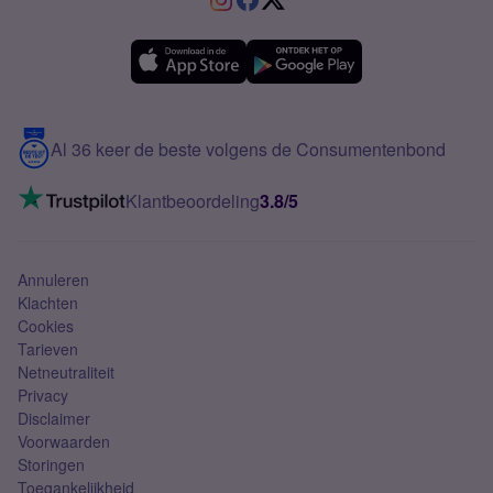
Verschil Prepaid en Sim Only
Samsung A36
Forum
OPPO
Simyo Compleet
eSIM
Samsung A56
Over Simyo
Samsung
Meerdere nummers
Samsung S25 FE
Blog
5G internet
Contact
Al 36 keer de beste volgens de Consumentenbond
Mobiel internet
VoLTE 4G bellen
Klantbeoordeling
3.8/5
Mobiel abonnement
Simkaart
Annuleren
Klachten
Cookies
Tarieven
Netneutraliteit
Privacy
Disclaimer
Voorwaarden
Storingen
Toegankelijkheid