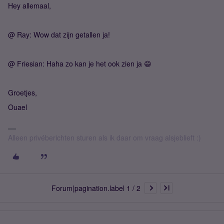
Hey allemaal,
@ Ray: Wow dat zijn getallen ja!
@ Friesian: Haha zo kan je het ook zien ja 😄
Groetjes,
Ouael
Alleen privéberichten sturen als ik daar om vraag alsjeblieft :)
Forum|pagination.label 1 / 2