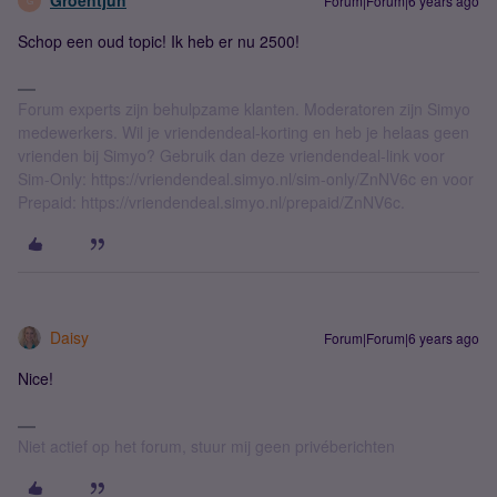
Groentjuh
Forum|Forum|6 years ago
G
Schop een oud topic! Ik heb er nu 2500!
Forum experts zijn behulpzame klanten. Moderatoren zijn Simyo
medewerkers. Wil je vriendendeal-korting en heb je helaas geen
vrienden bij Simyo? Gebruik dan deze vriendendeal-link voor
Sim-Only: https://vriendendeal.simyo.nl/sim-only/ZnNV6c en voor
Prepaid: https://vriendendeal.simyo.nl/prepaid/ZnNV6c.
Daisy
Forum|Forum|6 years ago
Nice!
Niet actief op het forum, stuur mij geen privéberichten