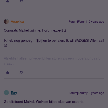
Angelica
Forum|Forum|10 years ago
Congrats Maikel.twinnie, Forum expert ;)
Ik heb nog genoeg mijlp
ij
len te behalen. Ik wil BADGES! Allemaal!
😃
Alsjeblieft alleen privéberichten sturen als een moderator daarom
vraagt.
Ray
Forum|Forum|10 years ago
R
Gefeliciteerd Maikel. Welkom bij de club van experts