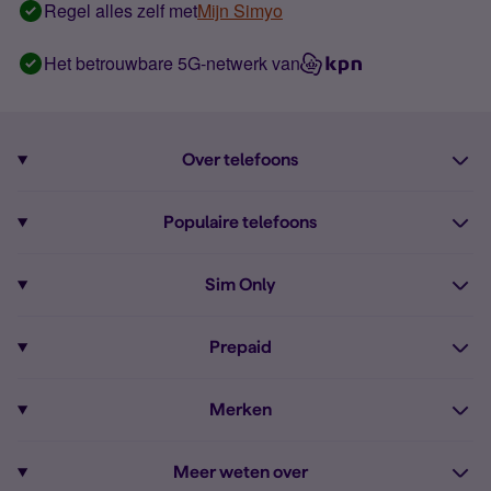
Regel alles zelf met
Mijn Simyo
Het betrouwbare 5G-netwerk van
Over telefoons
Abonnement met telefoon
Populaire telefoons
Informatie over telefoons
Pixel 10
Sim Only
Alle telefoons
Pixel 9a
Sim Only
Prepaid
iPhone 16
Sim Only internet
Prepaid
iPhone 16e
Merken
Onbeperkt bellen
Bestel Prepaid simkaart
iPhone 15
Apple
Zakelijk Sim Only abonnement
Meer weten over
Prepaid tegoed opwaarderen
iPhone 14 Refurbished