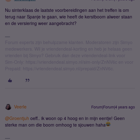
Nu sinterklaas de laatste voorbereidingen aan het treffen is om
terug naar Spanje te gaan, wie heeft de kerstboom alweer staan
en de versiering weer aangebracht?
Forum experts zijn behulpzame klanten. Moderatoren zijn Simyo
medewerkers. Wil je vriendendeal-korting en heb je helaas geen
vrienden bij Simyo? Gebruik dan deze vriendendeal-link voor
Sim-Only: https://vriendendeal.simyo.nl/sim-only/ZnNV6c en voor
Prepaid: https://vriendendeal.simyo.nl/prepaid/ZnNV6c.
Veerle
Forum|Forum|4 years ago
@Groentjuh
oeff.. ik woon op 4 hoog en in mijn eentje! Geen
sterke man om die boom omhoog te sjouwen haha