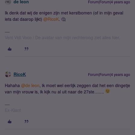
de leon
Forum|Forum|4 years ago
Ik denk dat wij de enigen zijn met kerstbomen (of in mijn geval
iets dat daarop lijkt)
@RicoK
. 🤔
Veni Vidi Voco / De avatar van mijn rechteroog ziet alles hier.
RicoK
Forum|Forum|4 years ago
Hahaha
@de leon
, ik moet wel eerlijk zeggen dat het een dingetje
van mijn vrouw is, ik kijk nu al uit naar de 27ste…….
Ex-Klant