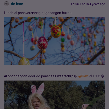
de leon
Forum|Forum|4 years ago
Ik heb al paasversiering opgehangen buiten..
Al opgehangen door de paashaas waarschijnlijk
@Ray
?🐰🥚🥚😁