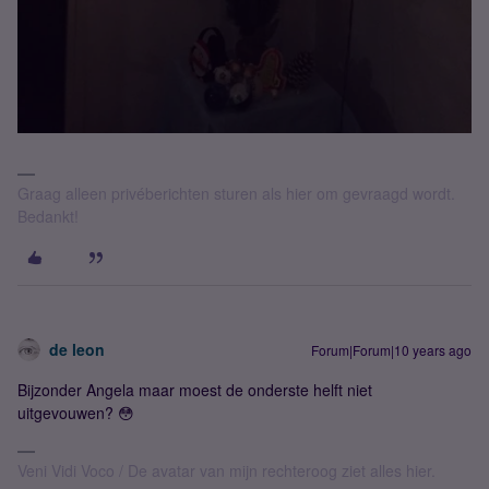
Graag alleen privéberichten sturen als hier om gevraagd wordt.
Bedankt!
de leon
Forum|Forum|10 years ago
Bijzonder Angela maar moest de onderste helft niet
uitgevouwen? 😳
Veni Vidi Voco / De avatar van mijn rechteroog ziet alles hier.