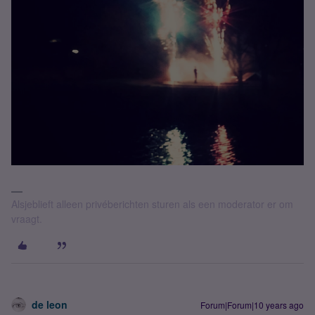
Alsjeblieft alleen privéberichten sturen als een moderator er om
vraagt.
de leon
Forum|Forum|10 years ago