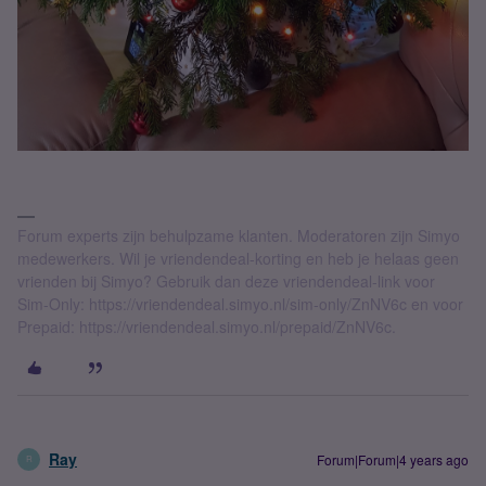
Forum experts zijn behulpzame klanten. Moderatoren zijn Simyo
medewerkers. Wil je vriendendeal-korting en heb je helaas geen
vrienden bij Simyo? Gebruik dan deze vriendendeal-link voor
Sim-Only: https://vriendendeal.simyo.nl/sim-only/ZnNV6c en voor
Prepaid: https://vriendendeal.simyo.nl/prepaid/ZnNV6c.
Ray
Forum|Forum|4 years ago
R