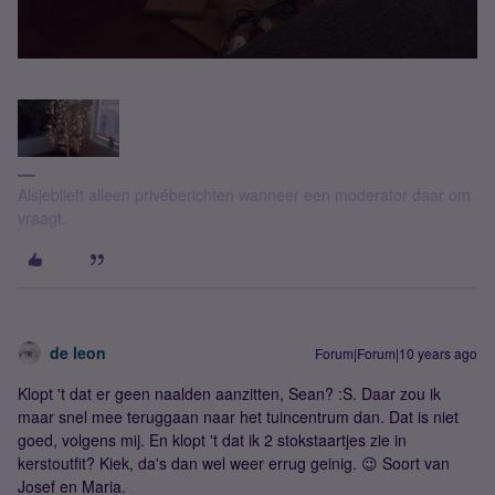
Alsjeblieft alleen privéberichten wanneer een moderator daar om
vraagt.
de leon
Forum|Forum|10 years ago
Klopt 't dat er geen naalden aanzitten, Sean? :S. Daar zou ik
maar snel mee teruggaan naar het tuincentrum dan. Dat is niet
goed, volgens mij. En klopt 't dat ik 2 stokstaartjes zie in
kerstoutfit? Kiek, da's dan wel weer errug geinig. 😉 Soort van
Josef en Maria.