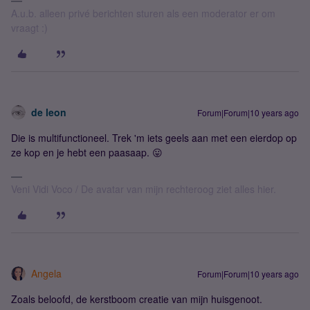
A.u.b. alleen privé berichten sturen als een moderator er om
vraagt :)
de leon
Forum|Forum|10 years ago
Die is multifunctioneel. Trek 'm iets geels aan met een eierdop op
ze kop en je hebt een paasaap. 😛
Veni Vidi Voco / De avatar van mijn rechteroog ziet alles hier.
Angela
Forum|Forum|10 years ago
Zoals beloofd, de kerstboom creatie van mijn huisgenoot.