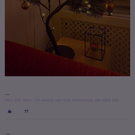
Veni Vidi Voco / De avatar van mijn rechteroog ziet alles hier.