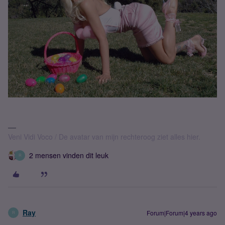
Veni Vidi Voco / De avatar van mijn rechteroog ziet alles hier.
2 mensen vinden dit leuk
R
Ray
Forum|Forum|4 years ago
R