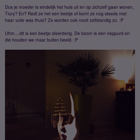
Dus je moeder is eindelijk het huis uit en op zichzelf gaan wonen,
Tiury? En? Redt ze het een beetje of komt ze nog steeds met
haar vuile was thuis? Ze worden ook nooit zelfstandig zo. :P
Uhm....dit is een beetje sfeerderig. De boom is een neppurd en
die houden we maar buiten beeld. :P