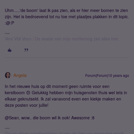
Uhm.....'de boom' laat ik pas zien, als er hier meer bomen te zien
zijn. Het is bedroevend tot nu toe met plaatjes plakken in dit topic.
:@:P
Veni Vidi Voco / De avatar van mijn rechteroog ziet alles hier.
Angela
Forum|Forum|10 years ago
In het nieuwe huis op dit moment geen ruimte voor een
kerstboom 😞 Gelukkig hebben mijn huisgenoten thuis wel iets in
elkaar geknutseld. Ik zal vanavond even een kiekje maken en
deze posten voor jullie!
@Sean, wow.. die boom wil ik ook! Awesome :8
Graag alleen privéberichten sturen als hier om gevraagd wordt.