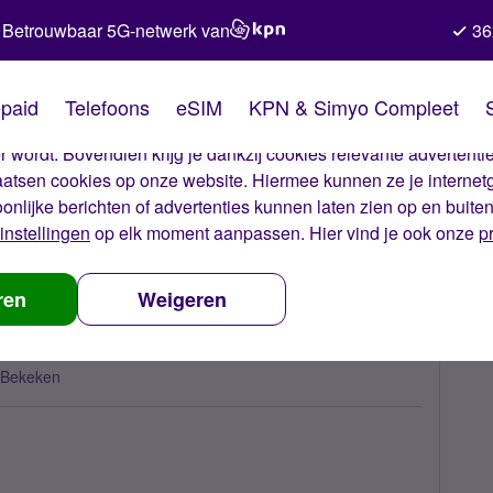
Betrouwbaar 5G-netwerk van
36
kies van Simyo
paid
Telefoons
eSIM
KPN & Simyo Compleet
okies op onze website. Met deze cookies zorgen wij ervoor dat j
 wordt. Bovendien krijg je dankzij cookies relevante advertentie
laatsen cookies op onze website. Hiermee kunnen ze je internet
oonlijke berichten of advertenties kunnen laten zien op en buite
instellingen
op elk moment aanpassen. Hier vind je ook onze
p
 een tijd van komen...
ren
Weigeren
 Bekeken