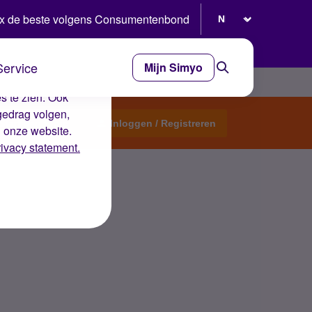
Selecteer taal
x de beste volgens Consumentenbond
Service
Mijn Simyo
e ervaring op de
s te zien. Ook
gedrag volgen,
Start een topic
Inloggen / Registreren
n onze website.
rivacy statement.