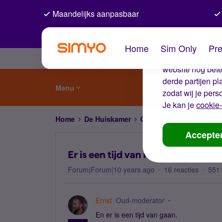
Maandelijks aanpasbaar
De coo
Home
Sim Only
Pre
Wij gebruiken co
website nog beter
derde partijen p
Menu
zodat wij je pers
Je kan je
cookie-
Home
De Huiskamer
Gewoon gezellig
Er is
Accepte
Er is een tijd van komen...
Forum|Forum|10 years ago
16 reacties
551
Ernst
Oud-moderator
En er is een tijd van gaan.