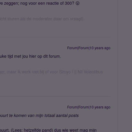
we zeggen; nog voor een reactie of 300? 😛
richt sturen als de moderator daar om vraagt)
Forum|Forum|10 years ago
ke tijd met jou hier op dit forum.
er, maar ik werk niet bij of voor Simyo ! || Nil Volentibus
Forum|Forum|10 years ago
buurt te komen van mijn totaal aantal posts
in buurt. (Lees: hetzelfde pand) dus wie weet mag mijn