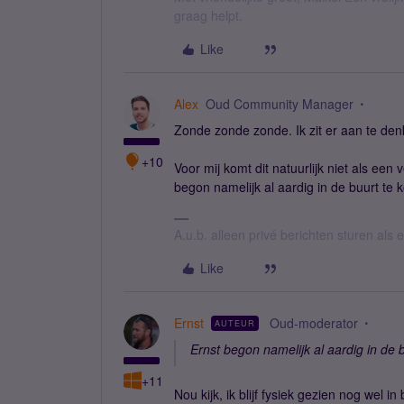
graag helpt.
Like
Alex
Oud Community Manager
Zonde zonde zonde. Ik zit er aan te de
+10
Voor mij komt dit natuurlijk niet als een 
begon namelijk al aardig in de buurt te 
A.u.b. alleen privé berichten sturen als
Like
Ernst
Oud-moderator
AUTEUR
Ernst begon namelijk al aardig in de 
+11
Nou kijk, ik blijf fysiek gezien nog wel 