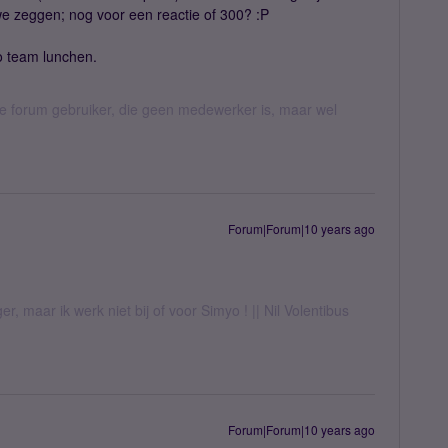
we zeggen; nog voor een reactie of 300? :P
o team lunchen.
jke forum gebruiker, die geen medewerker is, maar wel
Forum|Forum|10 years ago
er, maar ik werk niet bij of voor Simyo ! || Nil Volentibus
Forum|Forum|10 years ago