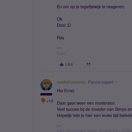
En om op je tegeltjewijs te reageren;
Ok
Doei :D
Ray
Klant
Like
maikel.twinnie
Forum expert
Hoi Ernst,
+10
Daar gaat weer een moderator.
Veel succes bij de moeder van Simyo en 
Hopelijk heb je hier een leuke tijd beleef
Met vriendelijke groet, Maikel Een vroli