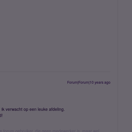
Forum|Forum|10 years ago
ik verwacht op een leuke afdeling.
d!
jke forum gebruiker, die geen medewerker is, maar wel