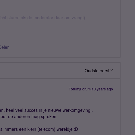
richt sturen als de moderator daar om vraagt)
Delen
Oudste eerst
Forum|Forum|10 years ago
gen, heel veel succes in je nieuwe werkomgeving..
 voor de anderen mag spreken.
is immers een klein (telecom) wereldje :D