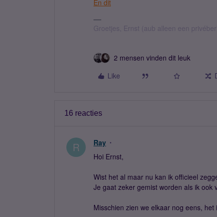
En dit
Groetjes, Ernst (aub alleen een privébe
2 mensen vinden dit leuk
Like
16 reacties
Ray
R
Hoi Ernst,
Wist het al maar nu kan ik officieel zeg
Je gaat zeker gemist worden als ik ook
Misschien zien we elkaar nog eens, het 