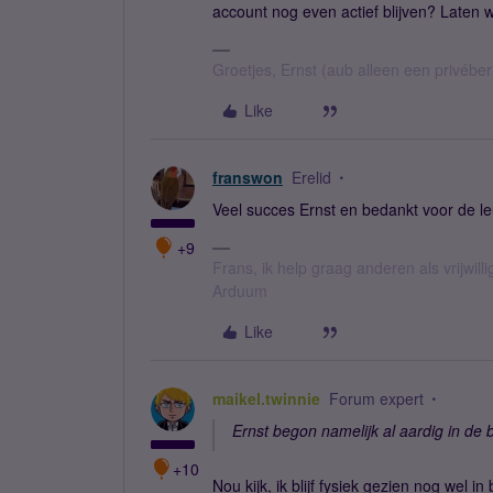
account nog even actief blijven? Laten 
Groetjes, Ernst (aub alleen een privébe
Like
franswon
Erelid
Veel succes Ernst en bedankt voor de leu
+9
Frans, ik help graag anderen als vrijwillig
Arduum
Like
maikel.twinnie
Forum expert
Ernst begon namelijk al aardig in de 
+10
Nou kijk, ik blijf fysiek gezien nog wel 