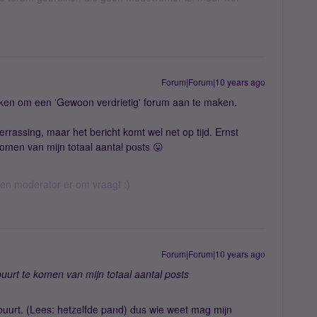
Forum|Forum|10 years ago
nken om een 'Gewoon verdrietig' forum aan te maken.
verrassing, maar het bericht komt wel net op tijd. Ernst
komen van mijn totaal aantal posts 😛
 een moderator er om vraagt :)
Forum|Forum|10 years ago
buurt te komen van mijn totaal aantal posts
in buurt. (Lees: hetzelfde pand) dus wie weet mag mijn