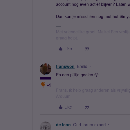
account nog even actief blijven? Laten 
Dan kun je misschien nog met het Simy
Met vriendelijke groet, Maikel Een vroli
graag helpt.
Like
franswon
Erelid
En een pijltje gooien 🙂
+9
Frans, ik help graag anderen als vrijwillig
Arduum
Like
de leon
Oud-forum expert