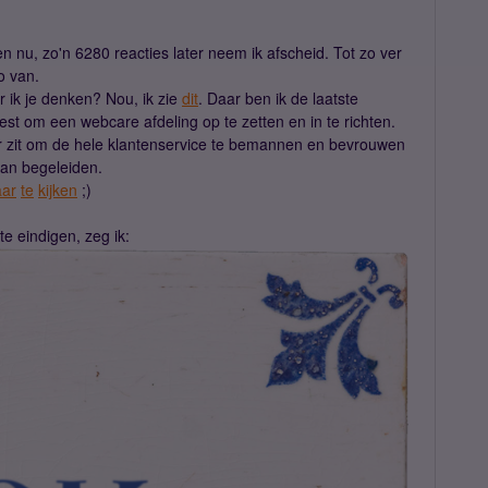
en nu, zo'n 6280 reacties later neem ik afscheid. Tot zo ver
o van.
 ik je denken? Nou, ik zie
dit
. Daar ben ik de laatste
st om een webcare afdeling op te zetten en in te richten.
ar zit om de hele klantenservice te bemannen en bevrouwen
gaan begeleiden.
aar
te
kijken
;)
e eindigen, zeg ik: