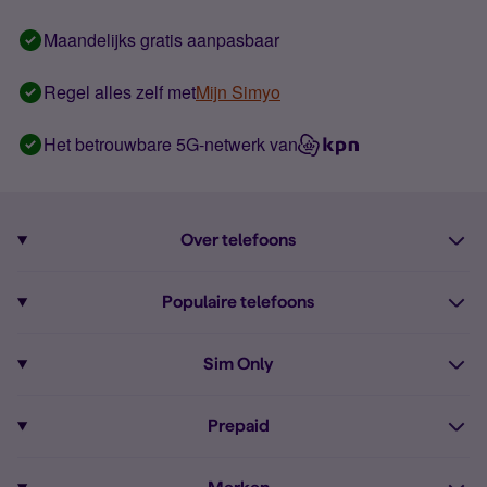
Maandelijks gratis aanpasbaar
Regel alles zelf met
Mijn Simyo
Het betrouwbare 5G-netwerk van
Over telefoons
Abonnement met telefoon
Populaire telefoons
Informatie over telefoons
Pixel 10
Sim Only
Alle telefoons
Pixel 9a
Sim Only
Prepaid
iPhone 16
Sim Only internet
Prepaid
iPhone 16e