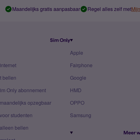
Maandelijks gratis aanpasbaar
Regel alles zelf met
Mij
Sim Only
Apple
internet
Fairphone
 bellen
Google
Sim Only abonnement
HMD
 maandelijks opzegbaar
OPPO
voor studenten
Samsung
alleen bellen
Meer w