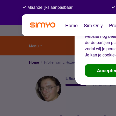
Maandelijks aanpasbaar
De coo
Home
Sim Only
Pre
Wij gebruiken co
website nog beter
derde partijen p
Menu
zodat wij je pers
Je kan je
cookie-
Home
Profiel van L.Rozewater
Accepte
L.Rozewater
Actief Simyaa