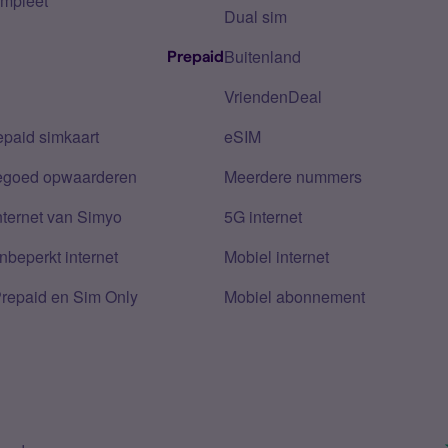
mpleet
Dual sim
Buitenland
Prepaid
VriendenDeal
epaid simkaart
eSIM
tegoed opwaarderen
Meerdere nummers
nternet van Simyo
5G internet
nbeperkt internet
Mobiel internet
Prepaid en Sim Only
Mobiel abonnement