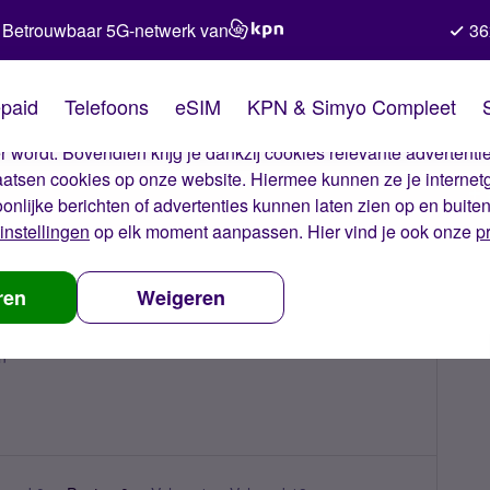
Betrouwbaar 5G-netwerk van
36
kies van Simyo
paid
Telefoons
eSIM
KPN & Simyo Compleet
okies op onze website. Met deze cookies zorgen wij ervoor dat j
 wordt. Bovendien krijg je dankzij cookies relevante advertentie
laatsen cookies op onze website. Hiermee kunnen ze je internet
oonlijke berichten of advertenties kunnen laten zien op en buite
instellingen
op elk moment aanpassen. Hier vind je ook onze
p
ren
Weigeren
n