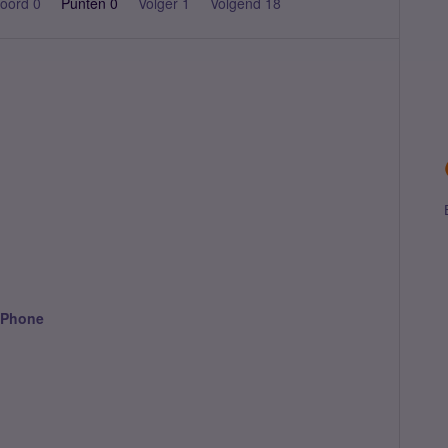
oord 0
Punten 0
Volger
1
Volgend
18
 Phone