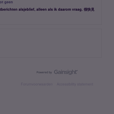
tot geen
tberichten alsjeblief, alleen als ik daarom vraag. 很快見
Forumvoorwaarden
Accessibility statement