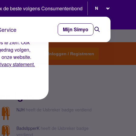
Selecteer taal
x de beste volgens Consumentenbond
Service
Mijn Simyo
e ervaring op de
s te zien. Ook
gedrag volgen,
Start een topic
Inloggen / Registreren
n onze website.
rivacy statement.
Badges
NJH
heeft de IJsbreker badge verdiend
BadslipperK
heeft de IJsbreker badge
verdiend