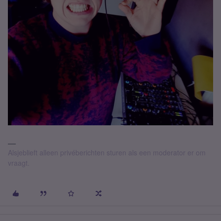
Alsjeblieft alleen privéberichten sturen als een moderator er om
vraagt.