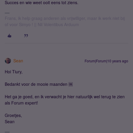
Succes en wie weet ooit eens tot ziens.
Frans, ik help graag anderen als vrijwilliger, maar ik werk niet bij
of voor Simyo ! || Nil Volentibus Arduum
Sean
Forum|Forum|10 years ago
Hoi Tiury,
Bedankt voor de mooie maanden 🆒
Het ga je goed, en ik verwacht je hier natuurlijk wel terug te zien
als Forum expert!
Groetjes,
Sean