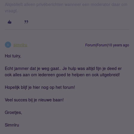
Alsjeblieft alleen privéberichten wanneer een moderator daar om
vraagt.
simnlru
Forum|Forum|10 years ago
S
Hoi tuiry,
Echt jammer dat je weg gaat.. Je hulp was altijd fijn je deed er
ook alles aan om iedereen goed te helpen en ook uitgebreid!
Hopelijk blijf je hier nog op het forum!
Veel succes bij je nieuwe baan!
Groetjes,
Simnlru