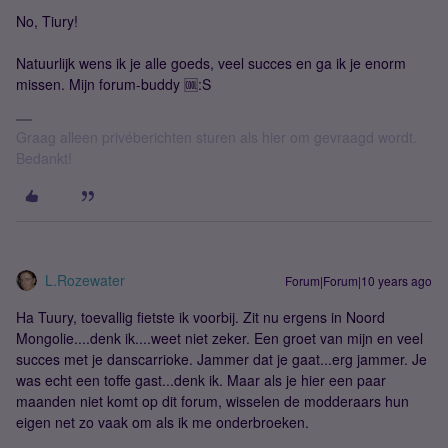
No, Tiury!
Natuurlijk wens ik je alle goeds, veel succes en ga ik je enorm
missen. Mijn forum-buddy 🆒:S
Graag alleen privéberichten sturen als hier om gevraagd wordt.
Bedankt!
L.Rozewater
Forum|Forum|10 years ago
Ha Tuury, toevallig fietste ik voorbij. Zit nu ergens in Noord
Mongolie....denk ik....weet niet zeker. Een groet van mijn en veel
succes met je danscarrioke. Jammer dat je gaat...erg jammer. Je
was echt een toffe gast...denk ik. Maar als je hier een paar
maanden niet komt op dit forum, wisselen de modderaars hun
eigen net zo vaak om als ik me onderbroeken.