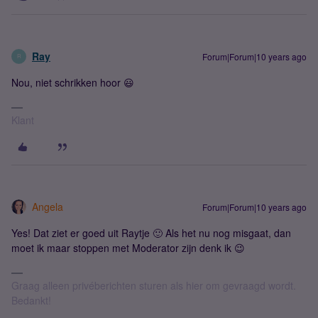
Ray
Forum|Forum|10 years ago
R
Nou, niet schrikken hoor 😃
Klant
Angela
Forum|Forum|10 years ago
Yes! Dat ziet er goed uit Raytje 🙂 Als het nu nog misgaat, dan
moet ik maar stoppen met Moderator zijn denk ik 😉
Graag alleen privéberichten sturen als hier om gevraagd wordt.
Bedankt!