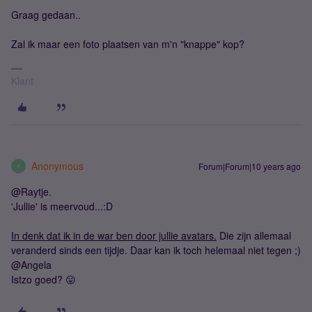
Graag gedaan..
Zal ik maar een foto plaatsen van m'n "knappe" kop?
Klant
Anonymous
Forum|Forum|10 years ago
A
@Raytje.
'Jullie' is meervoud...:D
In denk dat ik in de war ben door jullie avatars.
Die zijn allemaal
veranderd sinds een tijdje. Daar kan ik toch helemaal niet tegen ;)
@Angela
Istzo goed? 😛