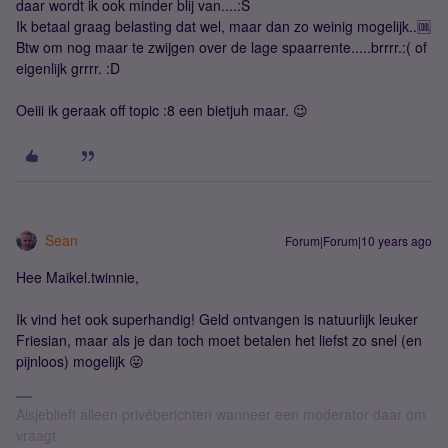
daar wordt ik ook minder blij van....:S
Ik betaal graag belasting dat wel, maar dan zo weinig mogelijk..🆒
Btw om nog maar te zwijgen over de lage spaarrente.....brrrr.:( of
eigenlijk grrrr. :D
Oeiii ik geraak off topic :8 een bietjuh maar. 😉
Sean
Forum|Forum|10 years ago
Hee Maikel.twinnie,
Ik vind het ook superhandig! Geld ontvangen is natuurlijk leuker
Friesian, maar als je dan toch moet betalen het liefst zo snel (en
pijnloos) mogelijk 😛
Alsjeblieft alleen privéberichten wanneer een moderator daar om
vraagt.