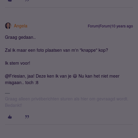
Angela
Forum|Forum|10 years ago
Graag gedaan..
Zal ik maar een foto plaatsen van m'n "knappe" kop?
Ik stem voor!
@Friesian, jaa! Deze ken ik van je 😃 Nu kan het niet meer
misgaan.. toch :8
Graag alleen privéberichten sturen als hier om gevraagd wordt.
Bedankt!