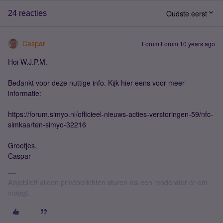
Oudste eerst
24 reacties
Caspar
Forum|Forum|10 years ago
Hoi W.J.P.M.
Bedankt voor deze nuttige info. Kijk hier eens voor meer
informatie:
https://forum.simyo.nl/officieel-nieuws-acties-verstoringen-59/nfc-
simkaarten-simyo-32216
Groetjes,
Caspar
Alsjeblieft alleen privéberichten sturen als een moderator er om
vraagt.