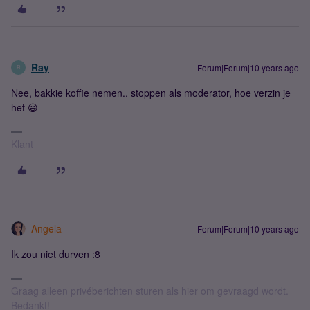
Ray
Forum|Forum|10 years ago
R
Nee, bakkie koffie nemen.. stoppen als moderator, hoe verzin je
het 😃
Klant
Angela
Forum|Forum|10 years ago
Ik zou niet durven :8
Graag alleen privéberichten sturen als hier om gevraagd wordt.
Bedankt!