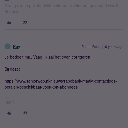
Graag alleen privéberichten sturen als hier om gevraagd wordt.
Bedankt!
Ray
Forum|Forum|10 years ago
R
Je bedoelt mij.. Vaag, ik zal het even corrigeren..
Bij deze;
https://www.seniorweb.nl/nieuws/rabobank-maakt-contactloos-
betalen-beschikbaar-voor-kpn-abonnees
Klant