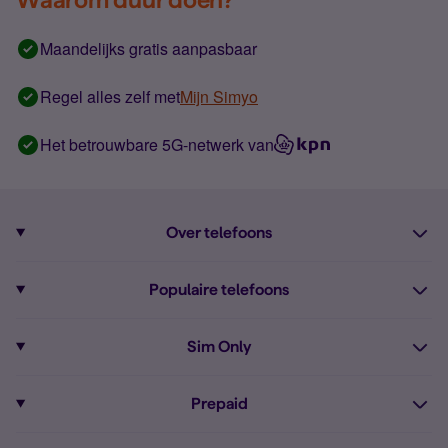
Maandelijks gratis aanpasbaar
Regel alles zelf met
Mijn Simyo
Het betrouwbare 5G-netwerk van
Over telefoons
Abonnement met telefoon
Populaire telefoons
Informatie over telefoons
Pixel 10
Sim Only
Alle telefoons
Pixel 9a
Sim Only
Prepaid
iPhone 16
Sim Only internet
Prepaid