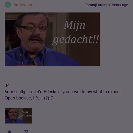
Anonymous
Forum|Forum|10 years ago
A
:P
Voorzichtig.....mi d'n Friesian...you never know what to expect..
Open boekkie, hè..., (?):D