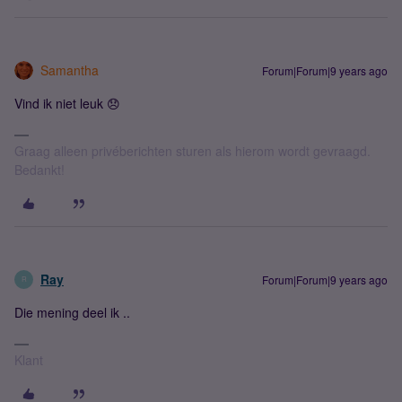
Samantha
Forum|Forum|9 years ago
Vind ik niet leuk 😞
Graag alleen privéberichten sturen als hierom wordt gevraagd.
Bedankt!
Ray
Forum|Forum|9 years ago
R
Die mening deel ik ..
Klant