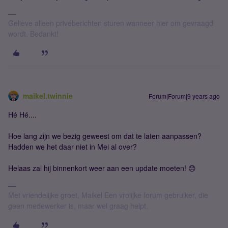
Gelieve alleen privéberichten sturen wanneer hier om gevraagd
wordt. Bedankt!
maikel.twinnie
Forum|Forum|9 years ago
Hé Hé....
Hoe lang zijn we bezig geweest om dat te laten aanpassen?
Hadden we het daar niet in Mei al over?
Helaas zal hij binnenkort weer aan een update moeten! 😞
Met vriendelijke groet, Maikel Een vrolijke forum gebruiker, die
geen medewerker is, maar wel graag helpt.