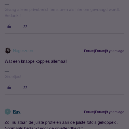
Graag alleen privéberichten sturen als hier om gevraagd wordt.
Bedankt!
Negerzoen
Forum|Forum|9 years ago
Wát een knappe koppies allemaal!
Groetjes!
Ray
Forum|Forum|9 years ago
R
Zo, nu staan de juiste profielen aan de juiste foto's gekoppeld.
Nogmaals bedankt voor de oplettendheid :)