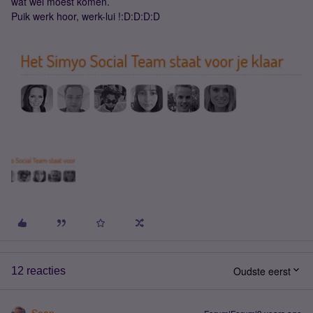
wat wel moest komen.
Puik werk hoor, werk-lui !:D:D:D:D
Oudste eerst
12 reacties
Sean