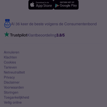
eSIM
Samsung A56
Over Simyo
Samsung
Meerdere nummers
Samsung S25 FE
Blog
5G internet
Contact
Al 36 keer de beste volgens de Consumentenbond
Mobiel internet
VoLTE 4G bellen
Klantbeoordeling
3.8/5
Mobiel abonnement
Simkaart
Annuleren
Klachten
Cookies
Tarieven
Netneutraliteit
Privacy
Disclaimer
Voorwaarden
Storingen
Toegankelijkheid
Veilig online