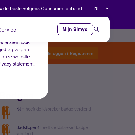
Selecteer taal
x de beste volgens Consumentenbond
Service
Mijn Simyo
e ervaring op de
s te zien. Ook
gedrag volgen,
Start een topic
Inloggen / Registreren
n onze website.
rivacy statement.
Badges
NJH
heeft de IJsbreker badge verdiend
BadslipperK
heeft de IJsbreker badge
verdiend