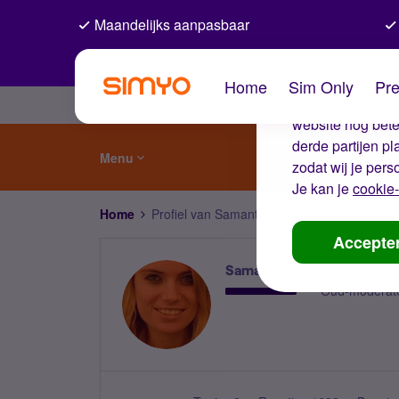
Maandelijks aanpasbaar
De coo
Home
Sim Only
Pre
Wij gebruiken co
website nog beter
derde partijen p
Menu
zodat wij je pers
Je kan je
cookie-
Home
Profiel van Samantha
Accepte
Samantha
Oud-moderat