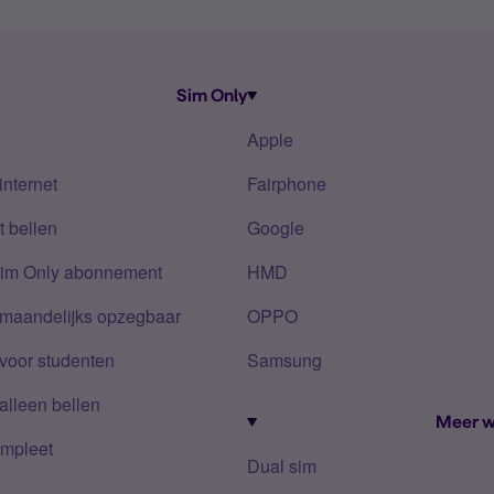
Sim Only
Apple
internet
Fairphone
 bellen
Google
Sim Only abonnement
HMD
 maandelijks opzegbaar
OPPO
voor studenten
Samsung
alleen bellen
Meer w
mpleet
Dual sim