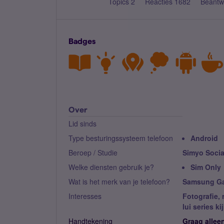
Topics 2
Reacties 1682
Beantw
Badges
Over
Lid sinds
Type besturingssysteem telefoon
Android
Beroep / Studie
Simyo Socia
Welke diensten gebruik je?
Sim Only
Wat is het merk van je telefoon?
Samsung Ga
Interesses
Fotografie, 
lui series ki
Handtekening
Graag allee