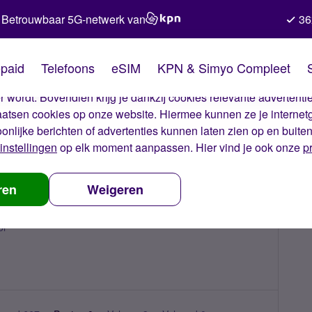
Betrouwbaar 5G-netwerk van
36
kies van Simyo
paid
Telefoons
eSIM
KPN & Simyo Compleet
okies op onze website. Met deze cookies zorgen wij ervoor dat j
 wordt. Bovendien krijg je dankzij cookies relevante advertentie
laatsen cookies op onze website. Hiermee kunnen ze je internet
oonlijke berichten of advertenties kunnen laten zien op en buite
instellingen
op elk moment aanpassen. Hier vind je ook onze
p
ren
Weigeren
or