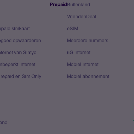
Buitenland
Prepaid
VriendenDeal
epaid simkaart
eSIM
tegoed opwaarderen
Meerdere nummers
nternet van Simyo
5G internet
nbeperkt internet
Mobiel internet
Prepaid en Sim Only
Mobiel abonnement
bond