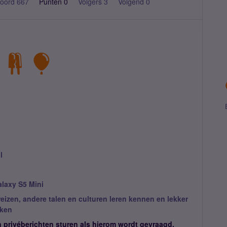
oord 667
Punten 0
Volgers
3
Volgend
0
l
laxy S5 Mini
reizen, andere talen en culturen leren kennen en lekker
jken
n privéberichten sturen als hierom wordt gevraagd.