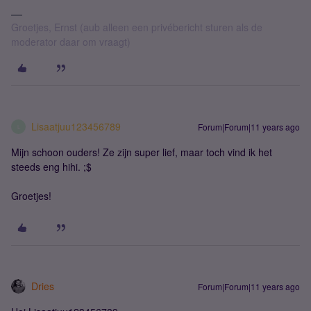
Groetjes, Ernst (aub alleen een privébericht sturen als de
moderator daar om vraagt)
Lisaatjuu123456789
Forum|Forum|11 years ago
L
Mijn schoon ouders! Ze zijn super lief, maar toch vind ik het
steeds eng hihi. ;$
Groetjes!
Dries
Forum|Forum|11 years ago