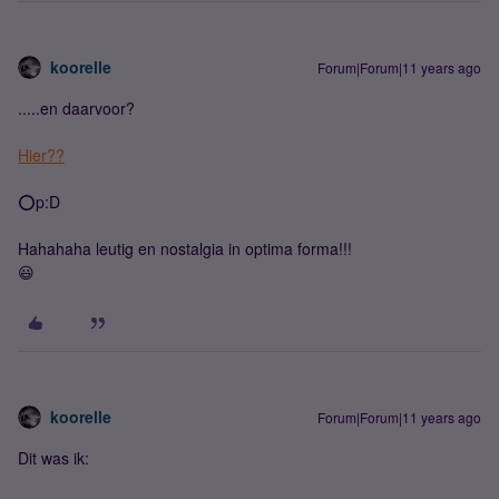
koorelle
Forum|Forum|11 years ago
.....en daarvoor?
Hier??
⭕️p:D
Hahahaha leutig en nostalgia in optima forma!!!
😃
koorelle
Forum|Forum|11 years ago
Dit was ik: