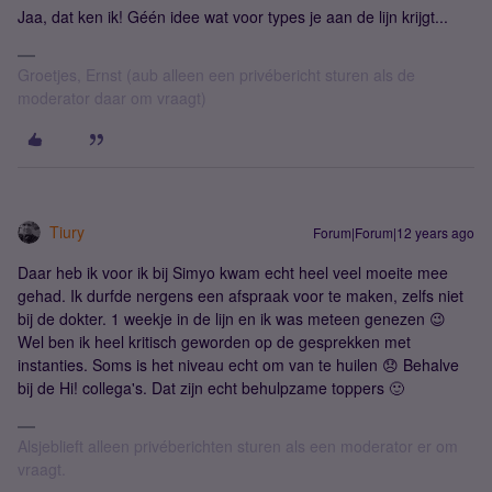
Jaa, dat ken ik! Géén idee wat voor types je aan de lijn krijgt...
Groetjes, Ernst (aub alleen een privébericht sturen als de
moderator daar om vraagt)
Tiury
Forum|Forum|12 years ago
Daar heb ik voor ik bij Simyo kwam echt heel veel moeite mee
gehad. Ik durfde nergens een afspraak voor te maken, zelfs niet
bij de dokter. 1 weekje in de lijn en ik was meteen genezen 😉
Wel ben ik heel kritisch geworden op de gesprekken met
instanties. Soms is het niveau echt om van te huilen 😞 Behalve
bij de Hi! collega's. Dat zijn echt behulpzame toppers 🙂
Alsjeblieft alleen privéberichten sturen als een moderator er om
vraagt.