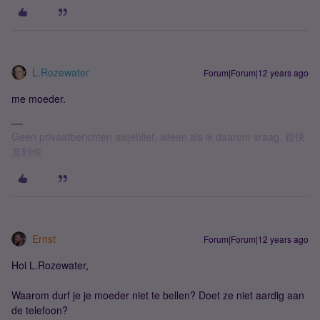
L.Rozewater
Forum|Forum|12 years ago
me moeder.
Geen privaatberichten alsjeblief, alleen als ik daarom vraag. 很快
見到你
Ernst
Forum|Forum|12 years ago
Hoi L.Rozewater,
Waarom durf je je moeder niet te bellen? Doet ze niet aardig aan
de telefoon?