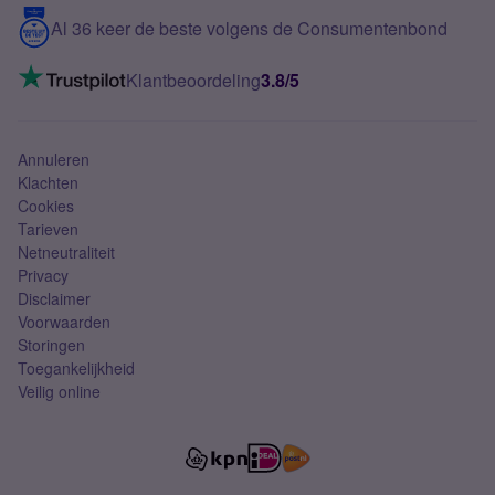
5G internet
Contact
Al 36 keer de beste volgens de Consumentenbond
Mobiel internet
VoLTE 4G bellen
Klantbeoordeling
3.8/5
Mobiel abonnement
Simkaart
Annuleren
Klachten
Cookies
Tarieven
Netneutraliteit
Privacy
Disclaimer
Voorwaarden
Storingen
Toegankelijkheid
Veilig online