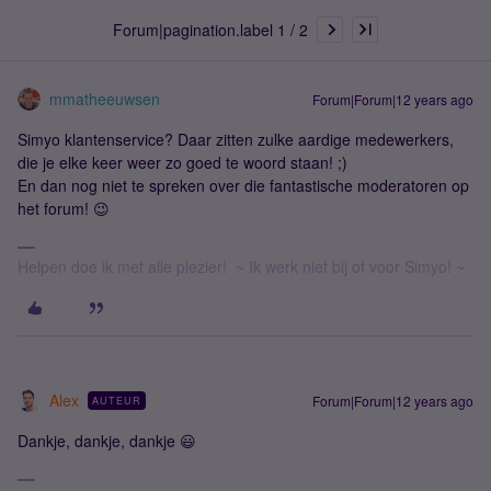
Forum|pagination.label 1 / 2
mmatheeuwsen
Forum|Forum|12 years ago
Simyo klantenservice? Daar zitten zulke aardige medewerkers,
die je elke keer weer zo goed te woord staan! ;)
En dan nog niet te spreken over die fantastische moderatoren op
het forum! 😉
Helpen doe ik met alle plezier! ~ Ik werk niet bij of voor Simyo! ~
Alex
Forum|Forum|12 years ago
AUTEUR
Dankje, dankje, dankje 😃