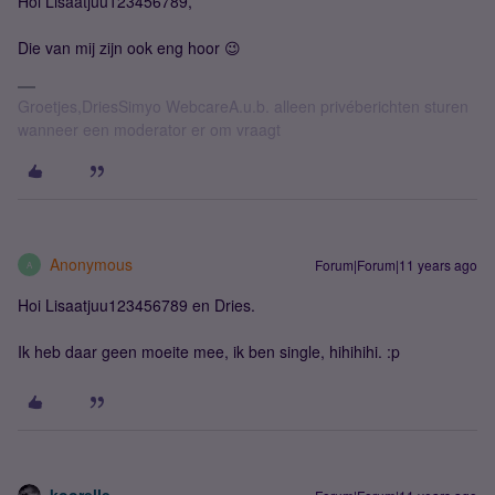
Hoi Lisaatjuu123456789,
Die van mij zijn ook eng hoor 😉
Groetjes,DriesSimyo WebcareA.u.b. alleen privéberichten sturen
wanneer een moderator er om vraagt
Anonymous
Forum|Forum|11 years ago
A
Hoi Lisaatjuu123456789 en Dries.
Ik heb daar geen moeite mee, ik ben single, hihihihi. :p