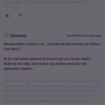
A.u.b. alleen privé berichten sturen als een moderator er om
vraagt :)
Groentjuh
Forum|Forum|12 years ago
G
Meestal bellen mensen mij... (inclusief de klantservice van Simyo,
toch Alex?)
Ik zou niet weten waarom ik iemand niet zou durven bellen.
Bellen is vrij veilig, want je kan nog steeds niets door de
telefoonlijn trekken...
Forum experts zijn behulpzame klanten. Moderatoren zijn Simyo
medewerkers. Wil je vriendendeal-korting en heb je helaas geen
vrienden bij Simyo? Gebruik dan deze vriendendeal-link voor
Sim-Only: https://vriendendeal.simyo.nl/sim-only/ZnNV6c en voor
Prepaid: https://vriendendeal.simyo.nl/prepaid/ZnNV6c.