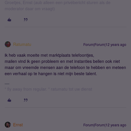
Groetjes, Ernst (aub alleen een privébericht sturen als de
moderator daar om vraagt)
Ratumatu
Forum|Forum|12 years ago
ik heb vaak moeite met marktplaats telefoontjes,
mailen vind ik geen probleem en met instanties bellen ook niet
maar om vreemde mensen aan de telefoon te hebben en meteen
een verhaal op te hangen is niet mijn beste talent.
" fly away from regular. " ratumatu tot uw dienst
Ernst
Forum|Forum|12 years ago