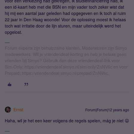
voor een verkiezing had gekregen, ik studiefinanciering had, ik
een id-kaart heb met die BSN en mijn vader toch zeker wist dat
hij mij een aantal jaar geleden had opgegeven en ik toch al ruim
22 jaar in Den Haag woonde! Voor de oplossing moest ik helaas
toch wat irritatie door de lijn sturen, maar uiteindelijk werd het
opgelost.
Forum experts zijn behulpzame klanten. Moderatoren zijn Simyo
medewerkers. Wil je vriendendeal-korting en heb je helaas geen
vrienden bij Simyo? Gebruik dan deze vriendendeal-link voor
Sim-Only: https://vriendendeal.simyo.nl/sim-only/ZnNV6c en voor
Prepaid: https://vriendendeal.simyo.nl/prepaid/ZnNV6c.
Ernst
Forum|Forum|12 years ago
Haha, wil je het een keer volgens de regels spelen, mág je niet 😛