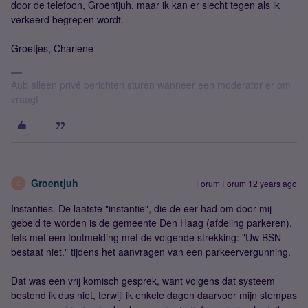
door de telefoon, Groentjuh, maar ik kan er slecht tegen als ik
verkeerd begrepen wordt.
Groetjes, Charlene
Aub alleen privé berichten sturen wanneer een moderator er om
vraagt
Groentjuh
Forum|Forum|12 years ago
G
Instanties. De laatste "instantie", die de eer had om door mij
gebeld te worden is de gemeente Den Haag (afdeling parkeren).
Iets met een foutmelding met de volgende strekking: "Uw BSN
bestaat niet." tijdens het aanvragen van een parkeervergunning.
Dat was een vrij komisch gesprek, want volgens dat systeem
bestond ik dus niet, terwijl ik enkele dagen daarvoor mijn stempas