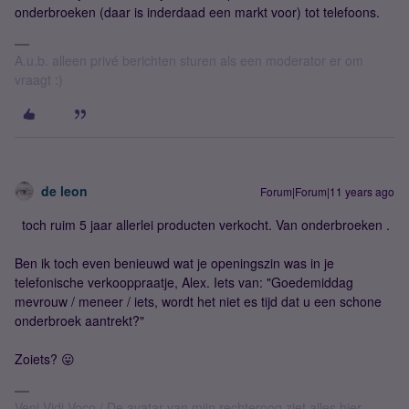
onderbroeken (daar is inderdaad een markt voor) tot telefoons.
A.u.b. alleen privé berichten sturen als een moderator er om
vraagt :)
de leon
Forum|Forum|11 years ago
toch ruim 5 jaar allerlei producten verkocht. Van onderbroeken .
Ben ik toch even benieuwd wat je openingszin was in je
telefonische verkooppraatje, Alex. Iets van: "Goedemiddag
mevrouw / meneer / iets, wordt het niet es tijd dat u een schone
onderbroek aantrekt?"
Zoiets? 😛
Veni Vidi Voco / De avatar van mijn rechteroog ziet alles hier.