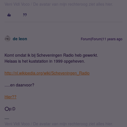
Veni Vidi Voco / De avatar van mijn rechteroog ziet alles hier.
de leon
Forum|Forum|11 years ago
Komt omdat ik bij Scheveningen Radio heb gewerkt.
Helaas is het kuststation in 1999 opgeheven.
http://nl.wikipedia.org/wiki/Scheveningen_Radio
.....en daarvoor?
Hier??
⭕️p:D
Veni Vidi Voco / De avatar van mijn rechteroog ziet alles hier.