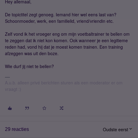
Hey allemaal,
De topictitel zegt genoeg. Iemand hier wel eens last van?
Schoonmoeder, werk, een familielid, vriend/vriendin etc.
Zelf vond ik het vroeger eng om mijn voetbaltrainer te bellen om
te zeggen dat ik niet kon komen. Ook wanneer je een legitieme
reden had, vond hij dat je moest komen trainen. Een training
afzeggen was uit den boze.
Wie durf jij niet te bellen?
A.u.b. alleen privé berichten sturen als een moderator er om
vraagt :)
Oudste eerst
29 reacties