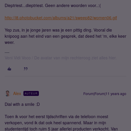
Dieptriest...dieptriest. Geen andere woorden voor..:(
http://i8.photobucket.com/albums/a21/sweep82/women06.gif
Yep zus, in je jonge jaren was je een pittig ding. Vooral die
knipoog aan het eind van een gesprek, dat deed het 'm, elke keer
weer.
Veni Vidi Voco / De avatar van mijn rechteroog ziet alles hier.
Alex
Forum|Forum|11 years ago
AUTEUR
Dial with a smile :D
Toen ik voor het eerst tijdschriften via de telefoon moest
verkopen, vond ik dat ook heel spannend. Maar in mijn
studententijd toch ruim 5 jaar allerlei producten verkocht. Van