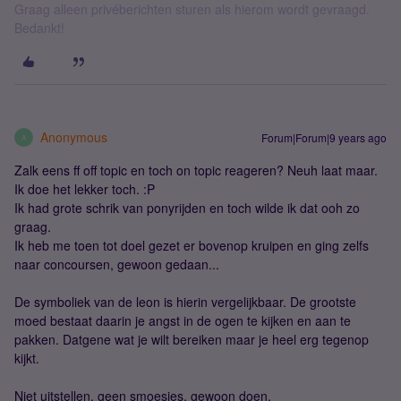
Graag alleen privéberichten sturen als hierom wordt gevraagd.
Bedankt!
Anonymous
Forum|Forum|9 years ago
A
Zalk eens ff off topic en toch on topic reageren? Neuh laat maar.
Ik doe het lekker toch. :P
Ik had grote schrik van ponyrijden en toch wilde ik dat ooh zo
graag.
Ik heb me toen tot doel gezet er bovenop kruipen en ging zelfs
naar concoursen, gewoon gedaan...
De symboliek van de leon is hierin vergelijkbaar. De grootste
moed bestaat daarin je angst in de ogen te kijken en aan te
pakken. Datgene wat je wilt bereiken maar je heel erg tegenop
kijkt.
Niet uitstellen, geen smoesjes, gewoon doen.