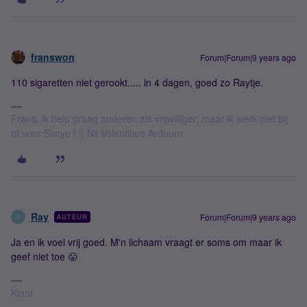
franswon
Forum|Forum|9 years ago
110 sigaretten niet gerookt..... in 4 dagen, goed zo Raytje.
Frans, ik help graag anderen als vrijwilliger, maar ik werk niet bij
of voor Simyo ! || Nil Volentibus Arduum
Ray
Forum|Forum|9 years ago
AUTEUR
R
Ja en ik voel vrij goed. M'n lichaam vraagt er soms om maar ik
geef niet toe 😛
Klant