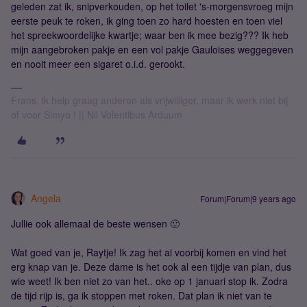
geleden zat ik, snipverkouden, op het toilet 's-morgensvroeg mijn
eerste peuk te roken, ik ging toen zo hard hoesten en toen viel
het spreekwoordelijke kwartje; waar ben ik mee bezig??? Ik heb
mijn aangebroken pakje en een vol pakje Gauloises weggegeven
en nooit meer een sigaret o.i.d. gerookt.
Frans, ik help graag anderen als vrijwilliger, maar ik werk niet bij
of voor Simyo ! || Nil Volentibus Arduum
Angela
Forum|Forum|9 years ago
Jullie ook allemaal de beste wensen 🙂
Wat goed van je, Raytje! Ik zag het al voorbij komen en vind het
erg knap van je. Deze dame is het ook al een tijdje van plan, dus
wie weet! Ik ben niet zo van het.. oke op 1 januari stop ik. Zodra
de tijd rijp is, ga ik stoppen met roken. Dat plan ik niet van te