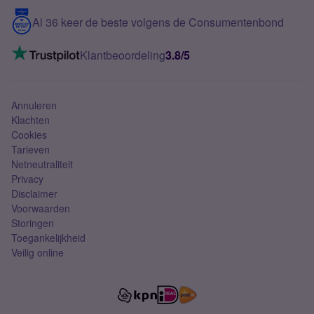
5G internet
Contact
Al 36 keer de beste volgens de Consumentenbond
Mobiel internet
VoLTE 4G bellen
Klantbeoordeling
3.8/5
Mobiel abonnement
Simkaart
Annuleren
Klachten
Cookies
Tarieven
Netneutraliteit
Privacy
Disclaimer
Voorwaarden
Storingen
Toegankelijkheid
Veilig online