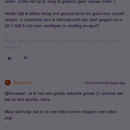
voren. Zodra het op is, koop ik gewoon geen nieuwe meer ;)
Verder blijf ik lekker bezig met gezond leven en goed voor mezelf
zorgen. In november ben ik hiermee echt van start gegaan en in
2017 blijf ik mij meer verdiepen in voeding en sport!
Graag alleen privéberichten sturen als hier om gevraagd wordt.
Bedankt!
Samantha
Forum|Forum|9 years ago
@franswon, Ja ik heb een goede vakantie gehad 🙂 Jammer dat
het zo kort duurde, haha.
Maar wel knap dat je zo snel hebt kunnen stoppen met roken
zeg!