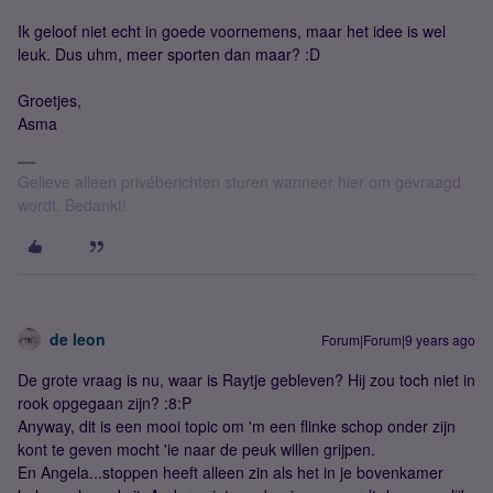
Ik geloof niet echt in goede voornemens, maar het idee is wel
leuk. Dus uhm, meer sporten dan maar? :D
Groetjes,
Asma
Gelieve alleen privéberichten sturen wanneer hier om gevraagd
wordt. Bedankt!
de leon
Forum|Forum|9 years ago
De grote vraag is nu, waar is Raytje gebleven? Hij zou toch niet in
rook opgegaan zijn? :8:P
Anyway, dit is een mooi topic om 'm een flinke schop onder zijn
kont te geven mocht 'ie naar de peuk willen grijpen.
En Angela...stoppen heeft alleen zin als het in je bovenkamer