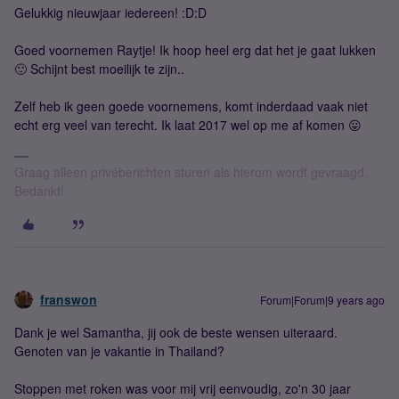
Gelukkig nieuwjaar iedereen! :D:D
Goed voornemen Raytje! Ik hoop heel erg dat het je gaat lukken
🙂 Schijnt best moeilijk te zijn..
Zelf heb ik geen goede voornemens, komt inderdaad vaak niet
echt erg veel van terecht. Ik laat 2017 wel op me af komen 😛
Graag alleen privéberichten sturen als hierom wordt gevraagd.
Bedankt!
franswon
Forum|Forum|9 years ago
Dank je wel Samantha, jij ook de beste wensen uiteraard.
Genoten van je vakantie in Thailand?
Stoppen met roken was voor mij vrij eenvoudig, zo'n 30 jaar