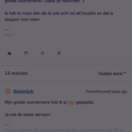
goede voornemens? Deels ze hieronder. :)
Ik heb er maar één die ik ook echt vol wil houden en dat is
stoppen met roken.
Klant
Oudste eerst
14 reacties
Groentjuh
Forum|Forum|9 years ago
G
Mijn goede voornemens heb ik al
hier
geplaatst.
Jij ook de beste wensen!
Forum experts zijn behulpzame klanten. Moderatoren zijn Simyo