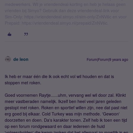
medewerkers. Wil je vriendendeal-korting en heb je helaas geen
vrienden bij Simyo? Gebruik dan deze vriendendeal-link voor
Sim-Only: https://vriendendeal.simyo.nl/sim-only/ZnNV6c en voor
Prepaid: https://vriendendeal.simyo.nl/prepaid/ZnNV6c.
de leon
Forum|Forum|9 years ago
Ik heb er maar één die ik ook echt vol wil houden en dat is
stoppen met roken.
Goed voornemen Raytje......uhm, vervang wel wil door zal. Klinkt
meer vastberaden namelijk. Ikzelf ben heel veel jaren geleden
gestopt met roken. Roken en sportief willen zijn, nee dat past niet
erg goed bij elkaar. Cold Turkey was mijn methode. 'Gewoon'
doorzetten en doen. Da's karakter tonen. Zelf heb ik toen een tijd
op een forum rondgewaard en daar iedereen de huid
'volgescholden' die kwam janken dat het allemaal zo moeilijk is en