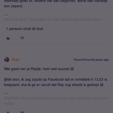
helemaal goed zit. Anders niet aan beginnen, wordt dan namelijk
een zeperd.
Veni Vidi Voco / De avatar van mijn rechteroog ziet alles hier.
1 persoon vindt dit leuk
Sean
Forum|Forum|9 years ago
Wat goed van je Raytje, heel veel succes 🆒
@de leon, ik zag zojuist op Facebook dat er inmiddels € 13,53 is
bespaard, dus ik ga er vanuit dat Ray nog steeds is gestopt 😃
Alsjeblieft alleen privéberichten wanneer een moderator daar om
vraagt.