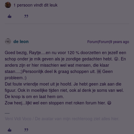
1 persoon vindt dit leuk
de leon
Forum|Forum|9 years ago
Goed bezig, Raytje....en nu voor 120 % doorzetten en jezelf een
schop onder je mik geven als je zondige gedachten hebt. 😛. En
anders zijn er hier misschien wel wat mensen, die klaar
staan....;)Persoonlijk deel ik graag schoppen uit. 🆒 Geen
probleem.:)
Dat foute vriendje moet uit je hoofd. Je hebt geen zak aan die
figuur. Ook in moeilijke tijden niet, ook al denk je soms van wel.
De knop is om en laat hem om.
Zow heej...lijkt wel een stoppen met roken forum hier. 😃
Veni Vidi Voco / De avatar van mijn rechteroog ziet alles hier.