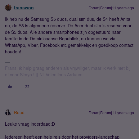
franswon
Forum|Forum|11 years ago
Ik heb nu de Samsung S5 duos, dual sim dus, de S4 heeft Anita
nu, de S3 is algemene reserve. De Acer dual sim is reserve voor
de S5 duos. Alle andere smartphones zijn opgestuurd naar
familie in de Dominicaanse Republiek, nu kunnen we via
WhatsApp, Viber, Facebook etc gemakkelijk en goedkoop contact
houden!
Frans, ik help graag anderen als vrijwilliger, maar ik werk niet bij
of voor Simyo ! || Nil Volentibus Arduum
Ruud
Forum|Forum|11 years ago
Leuke vraag inderdaad:D
Iedereen heeft een hele reis door het providers-landschap