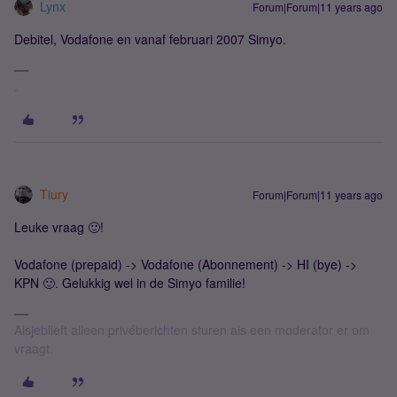
Lynx
Forum|Forum|11 years ago
Debitel, Vodafone en vanaf februari 2007 Simyo.
.
Tiury
Forum|Forum|11 years ago
Leuke vraag 🙂!
Vodafone (prepaid) -> Vodafone (Abonnement) -> HI (bye) ->
KPN 🙂. Gelukkig wel in de Simyo familie!
Alsjeblieft alleen privéberichten sturen als een moderator er om
vraagt.