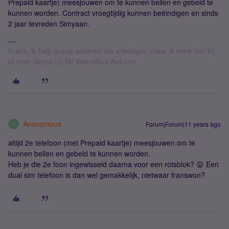
Prepaid kaartje) meesjouwen om te kunnen bellen en gebeld te
kunnen worden. Contract vroegtijdig kunnen beëindigen en sinds
2 jaar tevreden Simyaan.
Frans, ik help graag anderen als vrijwilliger, maar ik werk niet bij
of voor Simyo ! || Nil Volentibus Arduum
Anonymous
Forum|Forum|11 years ago
A
altijd 2e telefoon (met Prepaid kaartje) meesjouwen om te
kunnen bellen en gebeld te kunnen worden.
Heb je die 2e foon ingewisseld daarna voor een rotsblok? 😛 Een
dual sim telefoon is dan wel gemakkelijk, nietwaar franswon?