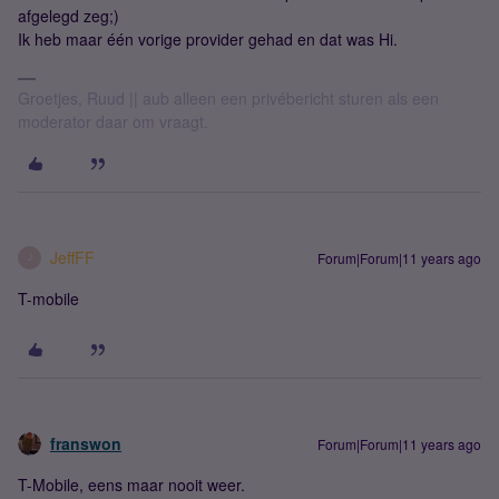
afgelegd zeg;)
Ik heb maar één vorige provider gehad en dat was Hi.
Groetjes, Ruud || aub alleen een privébericht sturen als een
moderator daar om vraagt.
JeffFF
Forum|Forum|11 years ago
J
T-mobile
franswon
Forum|Forum|11 years ago
T-Mobile, eens maar nooit weer.