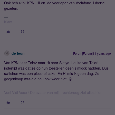
Ook heb ik bij KPN, HI en, de voorloper van Vodafone, Libertel
gezeten.
Klant
de leon
Forum|Forum|11 years ago
Van KPN naar Tele2 naar Hi naar Simyo. Leuke van Tele2
indertijd was dat ze op hun toestellen geen simlock hadden. Dus
switchen was een piece of cake. En Hi mis ik geen dag. Zo
goejenkoop was die nou ook weer niet. 😛
Veni Vidi Voco / De avatar van mijn rechteroog ziet alles hier.