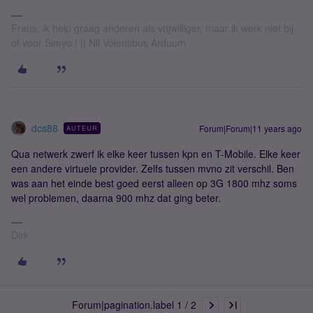
Frans, ik help graag anderen als vrijwilliger, maar ik werk niet bij
of voor Simyo ! || Nil Volentibus Arduum
dcs88
Forum|Forum|11 years ago
AUTEUR
Qua netwerk zwerf ik elke keer tussen kpn en T-Mobile. Elke keer
een andere virtuele provider. Zelfs tussen mvno zit verschil. Ben
was aan het einde best goed eerst alleen op 3G 1800 mhz soms
wel problemen, daarna 900 mhz dat ging beter.
Dirk
Forum|pagination.label 1 / 2