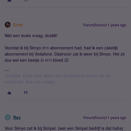
Ernst
Forum|Forum|11 years ago
Wat een leuke vraag, dcs88!
Voordat ik bij Simyo m'n abonnement had, had ik een zakelijk
abonnement bij Vodafone. Dáárvoor zat ik weer bij Simyo. Het zit
dus wel een beetje in m'n bloed 😉
Groetjes, Ernst (aub alleen een privébericht sturen als de
moderator daar om vraagt)
Ray
Forum|Forum|11 years ago
R
Voor Simyo zat ik bij Simpel. (wat een Simpel bedrijf is dat haha)