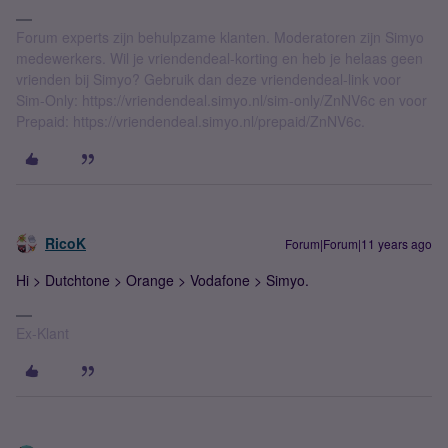
Forum experts zijn behulpzame klanten. Moderatoren zijn Simyo
medewerkers. Wil je vriendendeal-korting en heb je helaas geen
vrienden bij Simyo? Gebruik dan deze vriendendeal-link voor
Sim-Only: https://vriendendeal.simyo.nl/sim-only/ZnNV6c en voor
Prepaid: https://vriendendeal.simyo.nl/prepaid/ZnNV6c.
RicoK
Forum|Forum|11 years ago
Hi > Dutchtone > Orange > Vodafone > Simyo.
Ex-Klant