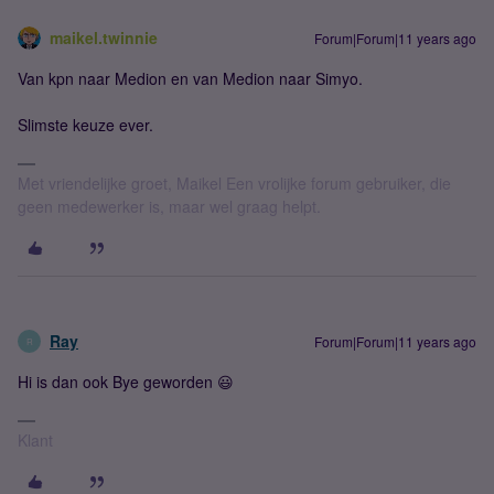
maikel.twinnie
Forum|Forum|11 years ago
Van kpn naar Medion en van Medion naar Simyo.
Slimste keuze ever.
Met vriendelijke groet, Maikel Een vrolijke forum gebruiker, die
geen medewerker is, maar wel graag helpt.
Ray
Forum|Forum|11 years ago
R
Hi is dan ook Bye geworden 😃
Klant