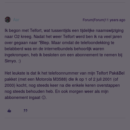
Aar
Forum|Forum|11 years ago
Ik begon met Telfort, wat tussentijds een tijdelijke naamswijziging
naar O2 kreeg. Nadat het weer Telfort werd ben ik na veel jaren
over gegaan naar *Bliep. Maar omdat de telefoondekking te
belabberd was en de internetbundels behoorlijk waren
ingekrompen, heb ik besloten om een abonnement te nemen bij
Simyo. :)
Het leukste is dat ik het telefoonnummer van mijn Telfort Pak&Bel
pakket (met een Motorola M3588) die ik op 1 of 2 juli 2001 (of
2000) kocht, nog steeds keer na die enkele keren overstappen
nog steeds behouden heb. En ook morgen weer als mijn
abbonement ingaat 🙂.