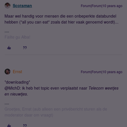
Scotsman
Forum|Forum|10 years ago
Maar wel handig voor mensen die een onbeperkte databundel
hebben ("all you can eat" zoals dat hier vaak genoemd wordt)...
Fàilte gu Alba!
Ernst
Forum|Forum|10 years ago
*downloading*
@MichD: ik heb het topic even verplaatst naar
Telecom weetjes
en nieuwtjes
.
Groetjes, Ernst (aub alleen een privébericht sturen als de
moderator daar om vraagt)