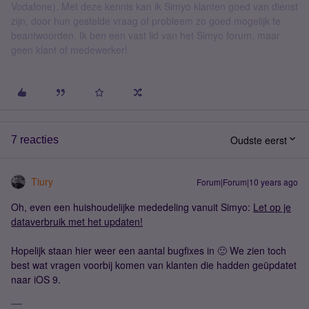
Vodafone). Met deze kennis kan ik Simyo klanten goed van dienst
zijn, door hun gestelde vraag of probleem zo goed mogelijk te
beantwoorden. Ik ben een vast lid van het Simyo forum, maar
geen klant of medewerker!
Oudste eerst
7 reacties
Tiury
Forum|Forum|10 years ago
Oh, even een huishoudelijke mededeling vanuit Simyo:
Let op je
dataverbruik met het updaten!
Hopelijk staan hier weer een aantal bugfixes in 🙂 We zien toch
best wat vragen voorbij komen van klanten die hadden geüpdatet
naar iOS 9.