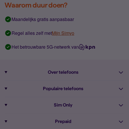
Waarom duur doen?
Maandelijks gratis aanpasbaar
Regel alles zelf met
Mijn Simyo
Het betrouwbare 5G-netwerk van
Over telefoons
Abonnement met telefoon
Populaire telefoons
Informatie over telefoons
Pixel 10
Sim Only
Alle telefoons
Pixel 9a
Sim Only
Prepaid
iPhone 16
Sim Only internet