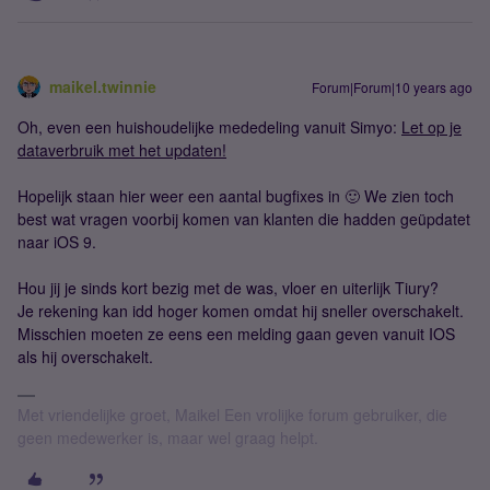
maikel.twinnie
Forum|Forum|10 years ago
Oh, even een huishoudelijke mededeling vanuit Simyo:
Let op je
dataverbruik met het updaten!
Hopelijk staan hier weer een aantal bugfixes in 🙂 We zien toch
best wat vragen voorbij komen van klanten die hadden geüpdatet
naar iOS 9.
Hou jij je sinds kort bezig met de was, vloer en uiterlijk Tiury?
Je rekening kan idd hoger komen omdat hij sneller overschakelt.
Misschien moeten ze eens een melding gaan geven vanuit IOS
als hij overschakelt.
Met vriendelijke groet, Maikel Een vrolijke forum gebruiker, die
geen medewerker is, maar wel graag helpt.