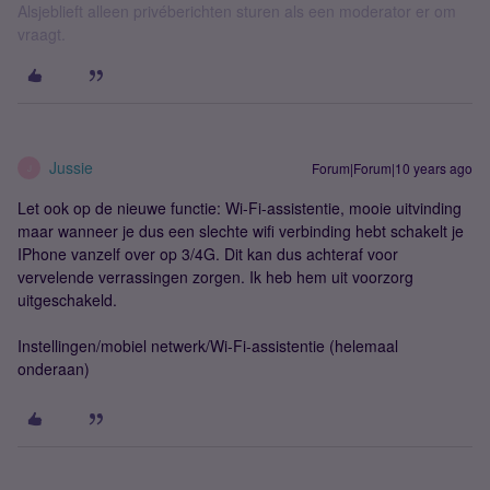
Alsjeblieft alleen privéberichten sturen als een moderator er om
vraagt.
Jussie
Forum|Forum|10 years ago
J
Let ook op de nieuwe functie: Wi-Fi-assistentie, mooie uitvinding
maar wanneer je dus een slechte wifi verbinding hebt schakelt je
IPhone vanzelf over op 3/4G. Dit kan dus achteraf voor
vervelende verrassingen zorgen. Ik heb hem uit voorzorg
uitgeschakeld.
Instellingen/mobiel netwerk/Wi-Fi-assistentie (helemaal
onderaan)