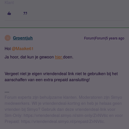
Klant
Groentjuh
Forum|Forum|5 years ago
G
Hoi
@Maaike61
Ja hoor, dat kun je gewoon
hier
doen.
Vergeet niet je eigen vriendendeal link niet te gebruiken bij het
aanschaffen van een extra prepaid aansluiting!
Forum experts zijn behulpzame klanten. Moderatoren zijn Simyo
medewerkers. Wil je vriendendeal-korting en heb je helaas geen
vrienden bij Simyo? Gebruik dan deze vriendendeal-link voor
Sim-Only: https://vriendendeal.simyo.nl/sim-only/ZnNV6c en voor
Prepaid: https://vriendendeal.simyo.nl/prepaid/ZnNV6c.