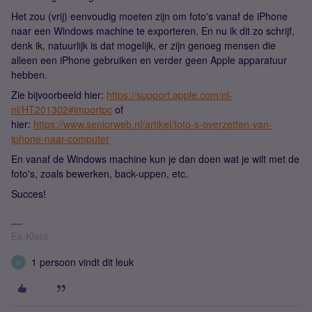
Het zou (vrij) eenvoudig moeten zijn om foto's vanaf de iPhone
naar een Windows machine te exporteren. En nu ik dit zo schrijf,
denk ik, natuurlijk is dat mogelijk, er zijn genoeg mensen die
alleen een iPhone gebruiken en verder geen Apple apparatuur
hebben.
Zie bijvoorbeeld hier:
https://support.apple.com/nl-
nl/HT201302#importpc
of
hier:
https://www.seniorweb.nl/artikel/foto-s-overzetten-van-
iphone-naar-computer
En vanaf de Windows machine kun je dan doen wat je wilt met de
foto's, zoals bewerken, back-uppen, etc.
Succes!
Ex-Klant
1 persoon vindt dit leuk
M