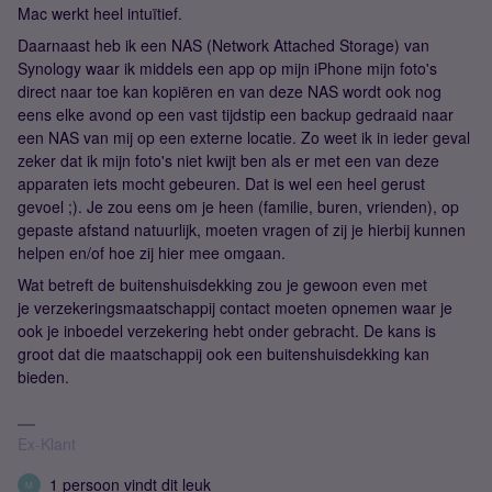
Mac werkt heel intuïtief.
Daarnaast heb ik een NAS (Network Attached Storage) van
Synology waar ik middels een app op mijn iPhone mijn foto's
direct naar toe kan kopiëren en van deze NAS wordt ook nog
eens elke avond op een vast tijdstip een backup gedraaid naar
een NAS van mij op een externe locatie. Zo weet ik in ieder geval
zeker dat ik mijn foto's niet kwijt ben als er met een van deze
apparaten iets mocht gebeuren. Dat is wel een heel gerust
gevoel ;). Je zou eens om je heen (familie, buren, vrienden), op
gepaste afstand natuurlijk, moeten vragen of zij je hierbij kunnen
helpen en/of hoe zij hier mee omgaan.
Wat betreft de buitenshuisdekking zou je gewoon even met
je verzekeringsmaatschappij contact moeten opnemen waar je
ook je inboedel verzekering hebt onder gebracht. De kans is
groot dat die maatschappij ook een buitenshuisdekking kan
bieden.
Ex-Klant
1 persoon vindt dit leuk
M