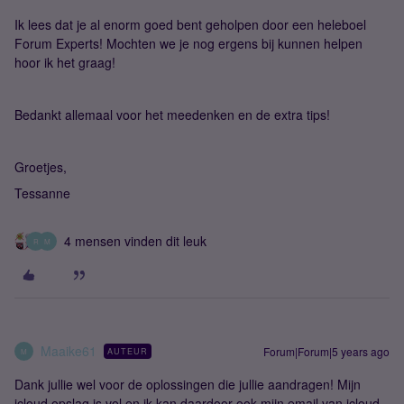
Ik lees dat je al enorm goed bent geholpen door een heleboel
Forum Experts! Mochten we je nog ergens bij kunnen helpen
hoor ik het graag!
Bedankt allemaal voor het meedenken en de extra tips!
Groetjes,
Tessanne
4 mensen vinden dit leuk
R
M
Maaike61
Forum|Forum|5 years ago
AUTEUR
M
Dank jullie wel voor de oplossingen die jullie aandragen! Mijn
icloud opslag is vol en ik kan daardoor ook mijn email van icloud