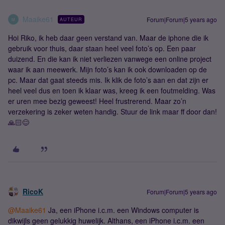
Maaike61
Forum|Forum|5 years ago
AUTEUR
M
Hoi Riko, ik heb daar geen verstand van. Maar de iphone die ik
gebruik voor thuis, daar staan heel veel foto’s op. Een paar
duizend. En die kan ik niet verliezen vanwege een online project
waar ik aan meewerk. Mijn foto’s kan ik ook downloaden op de
pc. Maar dat gaat steeds mis. Ik klik de foto’s aan en dat zijn er
heel veel dus en toen ik klaar was, kreeg ik een foutmelding. Was
er uren mee bezig geweest! Heel frustrerend. Maar zo’n
verzekering is zeker weten handig. Stuur de link maar ff door dan!
🙏🏻😊
RicoK
Forum|Forum|5 years ago
@Maaike61
Ja, een iPhone i.c.m. een Windows computer is
dikwijls geen gelukkig huwelijk. Althans, een iPhone i.c.m. een