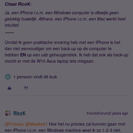
Citaat RicoK:
Ja, een iPhone i.c.m. een Windows computer is dikwijls geen
gelukkig huwelijk. Althans, een iPhone i.c.m. een Mac werkt heel
intuïtief.
******
Omdat ik geen praktische ervaring heb met een IPhone is het
dan niet eenvoudiger om een back-up op de computer te
hebben
EN
op een usb geheugenstick. Ik heb dat ook als back-up
mocht er met de W10 Asus laptop iets misgaan.
1 persoon vindt dit leuk
M
RicoK
Forum|Forum|5 years ago
@Friesian
@Maaike61
Hoe het nu precies zal kunnen gaan met
een iPhone i.c.m. een Windows machine weet ik zo 1-2-3 niet.