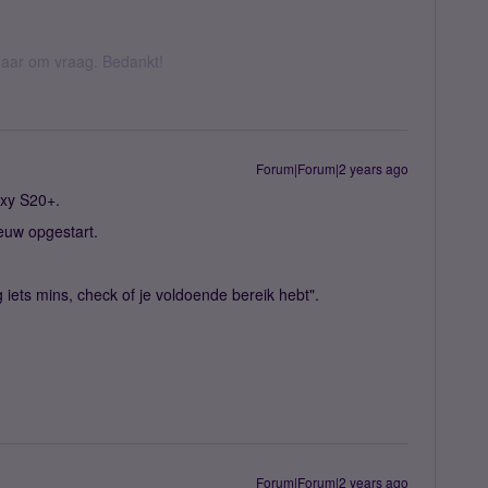
k daar om vraag. Bedankt!
Forum|Forum|2 years ago
axy S20+.
ieuw opgestart.
g iets mins, check of je voldoende bereik hebt".
Forum|Forum|2 years ago