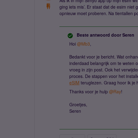
Als ik in mijn Simyo app op mijn esim wi
ging iets mis’. Er staat dat de esim nie
opnieuw moet proberen. Na tientallen po
Beste antwoord door
Seren
Hoi
@Mb3
,
Bedankt voor je bericht. Wat onhand
inderdaad belangrijk om te weten 
vroeg in zijn post. Ook het verwijde
proces. De stappen voor het install
eSIM
teruglezen. Graag hoor ik je
Thanks voor je hulp
@Ray
!
Groetjes,
Seren