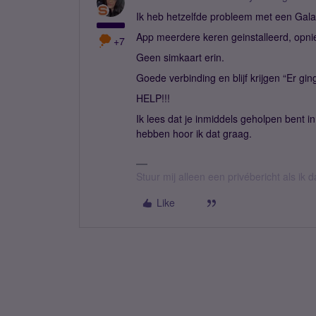
Ik heb hetzelfde probleem met een Gal
App meerdere keren geinstalleerd, opn
+7
Geen simkaart erin.
Goede verbinding en blijf krijgen “Er gin
HELP!!!
Ik lees dat je inmiddels geholpen bent i
hebben hoor ik dat graag.
Stuur mij alleen een privébericht als ik
Like