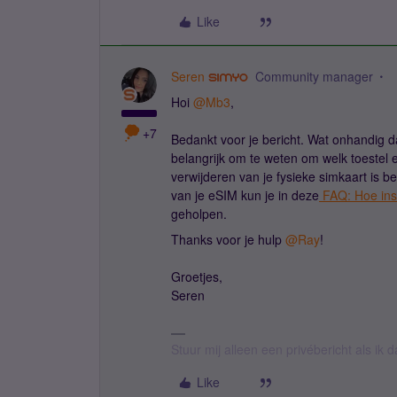
Like
Seren
Community manager
Hoi
@Mb3
,
+7
Bedankt voor je bericht. Wat onhandig da
belangrijk om te weten om welk toestel 
verwijderen van je fysieke simkaart is be
van je eSIM kun je in deze
FAQ: Hoe inst
geholpen.
Thanks voor je hulp
@Ray
!
Groetjes,
Seren
Stuur mij alleen een privébericht als ik
Like