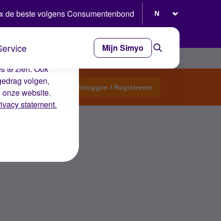
Selecteer taal
x de beste volgens Consumentenbond
Service
Mijn Simyo
e ervaring op de
s te zien. Ook
gedrag volgen,
Start een topic
Inloggen / Registreren
n onze website.
rivacy statement.