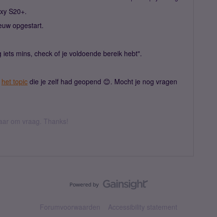
axy S20+.
ieuw opgestart.
g iets mins, check of je voldoende bereik hebt".
n
het topic
die je zelf had geopend 😊. Mocht je nog vragen
 daar om vraag. Thanks!
Forumvoorwaarden
Accessibility statement