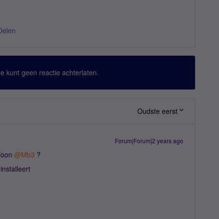
Delen
 Je kunt geen reactie achterlaten.
Oudste eerst
Forum|Forum|2 years ago
efoon
@Mb3
?
installeert