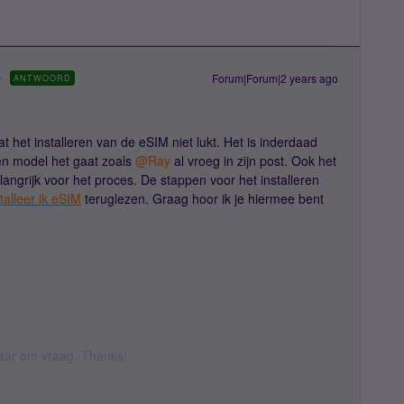
Forum|Forum|2 years ago
ANTWOORD
t het installeren van de eSIM niet lukt. Het is inderdaad
en model het gaat zoals
@Ray
al vroeg in zijn post. Ook het
langrijk voor het proces. De stappen voor het installeren
alleer ik eSIM
teruglezen. Graag hoor ik je hiermee bent
 daar om vraag. Thanks!