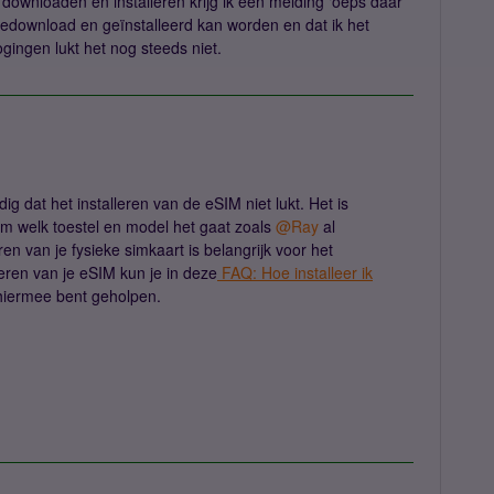
l downloaden en installeren krijg ik een melding ‘oeps daar
t gedownload en geïnstalleerd kan worden en dat ik het
gingen lukt het nog steeds niet.
ig dat het installeren van de eSIM niet lukt. Het is
om welk toestel en model het gaat zoals
@Ray
al
ren van je fysieke simkaart is belangrijk voor het
eren van je eSIM kun je in deze
FAQ: Hoe installeer ik
 hiermee bent geholpen.