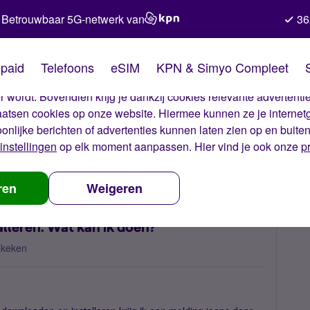
Betrouwbaar 5G-netwerk van
36
kies van Simyo
paid
Telefoons
eSIM
KPN & Simyo Compleet
okies op onze website. Met deze cookies zorgen wij ervoor dat j
 wordt. Bovendien krijg je dankzij cookies relevante advertentie
laatsen cookies op onze website. Hiermee kunnen ze je internet
oonlijke berichten of advertenties kunnen laten zien op en buite
instellingen
op elk moment aanpassen. Hier vind je ook onze
p
niet downloaden en installeren. Wat kan ik doen?
ren
Weigeren
lleren. Wat kan ik doen?
ekeken