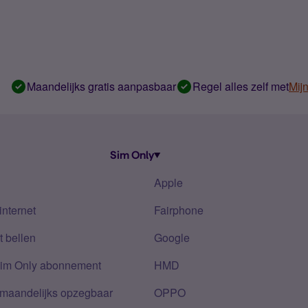
Maandelijks gratis aanpasbaar
Regel alles zelf met
Mij
Sim Only
Apple
internet
Fairphone
 bellen
Google
Sim Only abonnement
HMD
 maandelijks opzegbaar
OPPO