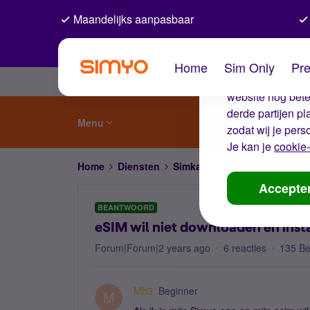
Maandelijks aanpasbaar
De coo
Home
Sim Only
Pre
Wij gebruiken co
website nog beter
derde partijen p
Menu
zodat wij je pers
Je kan je
cookie-
Home
Diensten
Simkaart en eSIM
eSIM wil 
Accepte
BEANTWOORD
eSIM wil niet downloaden en insta
Forum|Forum|2 years ago
6 reacties
135 B
Mb3
Beginner
M