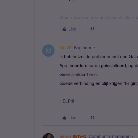
Stuur mij alleen een privé bericht als i
Like
Mel76
Beginner
M
Ik heb hetzelfde probleem met een Gal
App meerdere keren geinstalleerd, opn
Geen simkaart erin.
Goede verbinding en blijf krijgen “Er gin
HELP!!!
Like
Seren
Community manager