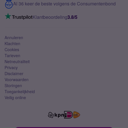
Contact
Al 36 keer de beste volgens de Consumentenbond
Mobiel internet
VoLTE 4G bellen
Klantbeoordeling
3.8/5
Mobiel abonnement
Simkaart
Annuleren
Klachten
Cookies
Tarieven
Netneutraliteit
Privacy
Disclaimer
Voorwaarden
Storingen
Toegankelijkheid
Veilig online