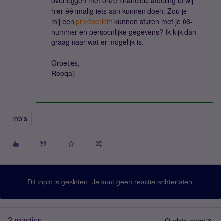
overleggen met onze financiële afdeling of wij
hier éénmalig iets aan kunnen doen. Zou je
mij een
privébericht
kunnen sturen met je 06-
nummer en persoonlijke gegevens? Ik kijk dan
graag naar wat er mogelijk is.
Groetjes,
Roeqajj
mb's
Dit topic is gesloten. Je kunt geen reactie achterlaten.
Oudste eerst
2 reacties