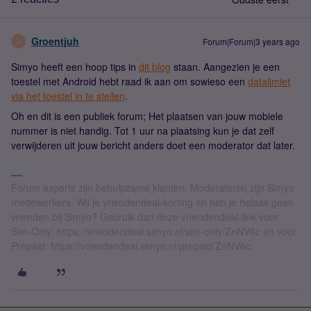
Groentjuh
Forum|Forum|3 years ago
G
Simyo heeft een hoop tips in
dit blog
staan. Aangezien je een
toestel met Android hebt raad ik aan om sowieso een
datalimiet
via het toestel in te stellen
.
Oh en dit is een publiek forum; Het plaatsen van jouw mobiele
nummer is niet handig. Tot 1 uur na plaatsing kun je dat zelf
verwijderen uit jouw bericht anders doet een moderator dat later.
Forum experts zijn behulpzame klanten. Moderatoren zijn Simyo
medewerkers. Wil je vriendendeal-korting en heb je helaas geen
vrienden bij Simyo? Gebruik dan deze vriendendeal-link voor
Sim-Only: https://vriendendeal.simyo.nl/sim-only/ZnNV6c en voor
Prepaid: https://vriendendeal.simyo.nl/prepaid/ZnNV6c.