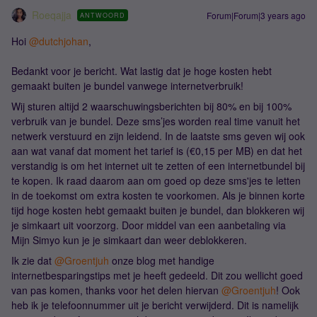
Roeqajja
Forum|Forum|3 years ago
ANTWOORD
Hoi
@dutchjohan
,
Bedankt voor je bericht. Wat lastig dat je hoge kosten hebt
gemaakt buiten je bundel vanwege internetverbruik!
Wij sturen altijd 2 waarschuwingsberichten bij 80% en bij 100%
verbruik van je bundel. Deze sms’jes worden real time vanuit het
netwerk verstuurd en zijn leidend. In de laatste sms geven wij ook
aan wat vanaf dat moment het tarief is (€0,15 per MB) en dat het
verstandig is om het internet uit te zetten of een internetbundel bij
te kopen. Ik raad daarom aan om goed op deze sms'jes te letten
in de toekomst om extra kosten te voorkomen. Als je binnen korte
tijd hoge kosten hebt gemaakt buiten je bundel, dan blokkeren wij
je simkaart uit voorzorg. Door middel van een aanbetaling via
Mijn Simyo kun je je simkaart dan weer deblokkeren.
Ik zie dat
@Groentjuh
onze blog met handige
internetbesparingstips met je heeft gedeeld. Dit zou wellicht goed
van pas komen, thanks voor het delen hiervan
@Groentjuh
! Ook
heb ik je telefoonnummer uit je bericht verwijderd. Dit is namelijk