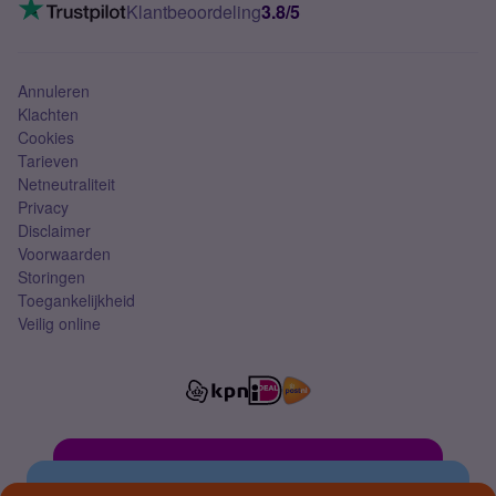
VoLTE 4G bellen
Klantbeoordeling
3.8/5
Mobiel abonnement
Simkaart
Annuleren
Klachten
Cookies
Tarieven
Netneutraliteit
Privacy
Disclaimer
Voorwaarden
Storingen
Toegankelijkheid
Veilig online