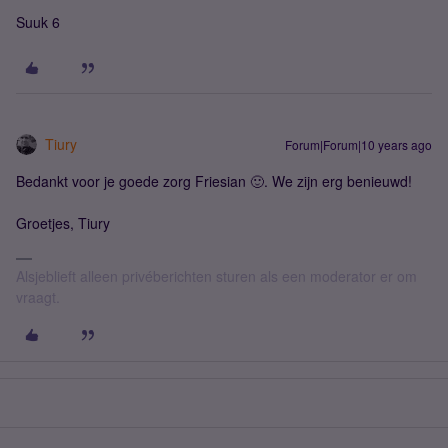
Suuk 6
Tiury
Forum|Forum|10 years ago
Bedankt voor je goede zorg Friesian 🙂. We zijn erg benieuwd!
Groetjes, Tiury
Alsjeblieft alleen privéberichten sturen als een moderator er om
vraagt.