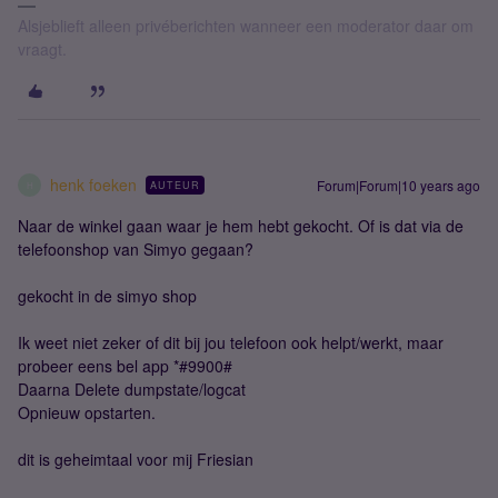
Alsjeblieft alleen privéberichten wanneer een moderator daar om
vraagt.
henk foeken
Forum|Forum|10 years ago
AUTEUR
H
Naar de winkel gaan waar je hem hebt gekocht. Of is dat via de
telefoonshop van Simyo gegaan?
gekocht in de simyo shop
Ik weet niet zeker of dit bij jou telefoon ook helpt/werkt, maar
probeer eens bel app *#9900#
Daarna Delete dumpstate/logcat
Opnieuw opstarten.
dit is geheimtaal voor mij Friesian