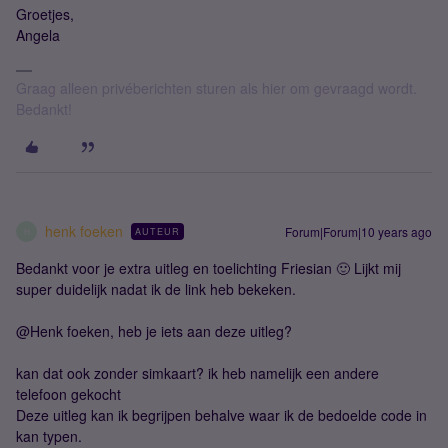
Groetjes,
Angela
Graag alleen privéberichten sturen als hier om gevraagd wordt.
Bedankt!
henk foeken
Forum|Forum|10 years ago
AUTEUR
H
Bedankt voor je extra uitleg en toelichting Friesian 🙂 Lijkt mij
super duidelijk nadat ik de link heb bekeken.
@Henk foeken, heb je iets aan deze uitleg?
kan dat ook zonder simkaart? ik heb namelijk een andere
telefoon gekocht
Deze uitleg kan ik begrijpen behalve waar ik de bedoelde code in
kan typen.