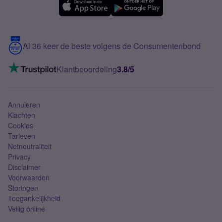
Samsung A56
Over Simyo
Samsung
Meerdere nummers
Samsung S25 FE
Blog
5G internet
Contact
Al 36 keer de beste volgens de Consumentenbond
Mobiel internet
VoLTE 4G bellen
Klantbeoordeling
3.8/5
Mobiel abonnement
Simkaart
Annuleren
Klachten
Cookies
Tarieven
Netneutraliteit
Privacy
Disclaimer
Voorwaarden
Storingen
Toegankelijkheid
Veilig online