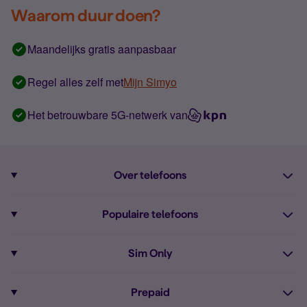
Waarom duur doen?
Maandelijks gratis aanpasbaar
Regel alles zelf met
Mijn Simyo
Het betrouwbare 5G-netwerk van
Over telefoons
Abonnement met telefoon
Populaire telefoons
Informatie over telefoons
Pixel 10
Sim Only
Alle telefoons
Pixel 9a
Sim Only
Prepaid
iPhone 16