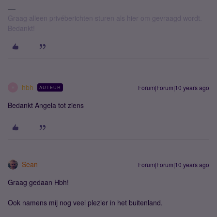
Graag alleen privéberichten sturen als hier om gevraagd wordt.
Bedankt!
hbh
Forum|Forum|10 years ago
AUTEUR
H
Bedankt Angela tot ziens
Sean
Forum|Forum|10 years ago
Graag gedaan Hbh!
Ook namens mij nog veel plezier in het buitenland.