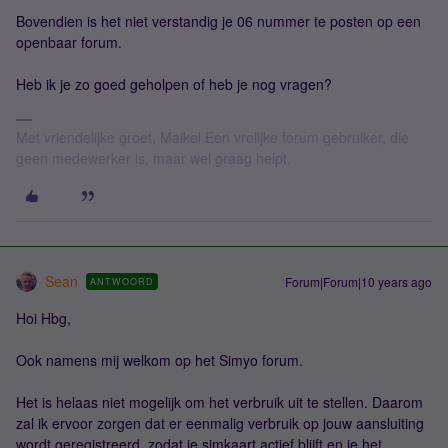
Bovendien is het niet verstandig je 06 nummer te posten op een
openbaar forum.
Heb ik je zo goed geholpen of heb je nog vragen?
Met vriendelijke groet, Maikel Een vrolijke forum gebruiker, die
geen medewerker is, maar wel graag helpt.
Sean
Forum|Forum|10 years ago
ANTWOORD
Hoi Hbg,
Ook namens mij welkom op het Simyo forum.
Het is helaas niet mogelijk om het verbruik uit te stellen. Daarom
zal ik ervoor zorgen dat er eenmalig verbruik op jouw aansluiting
wordt geregistreerd, zodat je simkaart actief blijft en je het