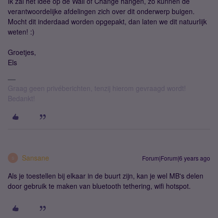
Ik zal het idee op de Wall of Change hangen, zo kunnen de
verantwoordelijke afdelingen zich over dit onderwerp buigen.
Mocht dit inderdaad worden opgepakt, dan laten we dit natuurlijk
weten! :)
Groetjes,
Els
Graag geen privéberichten, tenzij hierom gevraagd wordt!
Bedankt!
Sansane
Forum|Forum|6 years ago
S
Als je toestellen bij elkaar in de buurt zijn, kan je wel MB's delen
door gebruik te maken van bluetooth tethering, wifi hotspot.