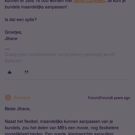
kunnen er zelfs 16 000 worden met
Simyo Compleet
. Je kunt je
bundels maandelijks aanpassen!
Is dat een optie?
Groetjes,
Jihane
Graag geen privéberichten, tenzij hierom gevraagd wordt!
Bedankt!
Sansane
Forum|Forum|6 years ago
S
Beste Jihane,
Naast het flexibel, maandelijks kunnen aanpassen van je
bundels, zou het delen van MB's een mooie, nog flexibelere
mogelijkheid bieden. Een goede, klantgerichte aanvulling.