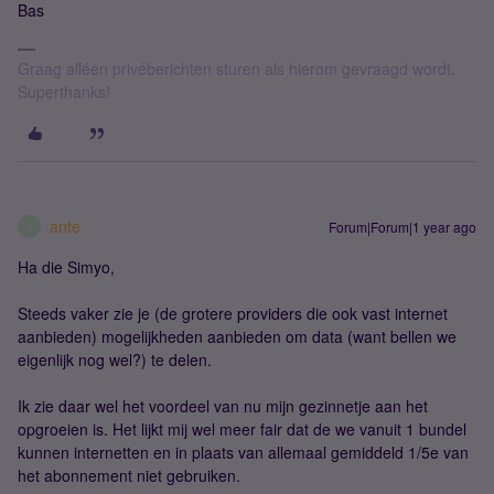
Bas
Graag alléén privéberichten sturen als hierom gevraagd wordt.
Superthanks!
ante
Forum|Forum|1 year ago
A
Ha die Simyo,
Steeds vaker zie je (de grotere providers die ook vast internet
aanbieden) mogelijkheden aanbieden om data (want bellen we
eigenlijk nog wel?) te delen.
Ik zie daar wel het voordeel van nu mijn gezinnetje aan het
opgroeien is. Het lijkt mij wel meer fair dat de we vanuit 1 bundel
kunnen internetten en in plaats van allemaal gemiddeld 1/5e van
het abonnement niet gebruiken.