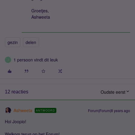
Groetjes,
Ashweeta
gezin
delen
1 persoon vindt dit leuk
J
Oudste eerst
12 reacties
Ashweeta
Forum|Forum|8 years ago
ANTWOORD
Hoi Joopio!
Welkom terug op het Forum!