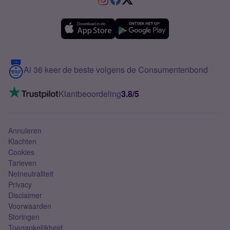
Verschil Prepaid en Sim Only
Samsung A36
Forum
OPPO
Simyo Compleet
eSIM
Samsung A56
Over Simyo
Samsung
Meerdere nummers
Samsung S25 FE
Blog
5G internet
Contact
Al 36 keer de beste volgens de Consumentenbond
Mobiel internet
VoLTE 4G bellen
Klantbeoordeling
3.8/5
Mobiel abonnement
Simkaart
Annuleren
Klachten
Cookies
Tarieven
Netneutraliteit
Privacy
Disclaimer
Voorwaarden
Storingen
Toegankelijkheid