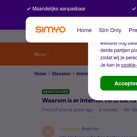
Maandelijks aanpasbaar
De coo
Home
Sim Only
Pre
Wij gebruiken co
website nog beter
derde partijen p
Menu
zodat wij je pers
Je kan je
cookie-
Home
Diensten
Internet, 4G en 5G
Waarom i
Accepte
BEANTWOORD
Waarom is er internet verbruik n
Forum|Forum|4 years ago
4 reacties
391 B
mauricevd
Beginner
M