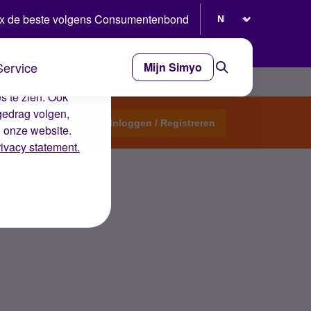
Selecteer taal
x de beste volgens Consumentenbond
Service
Mijn Simyo
e ervaring op de
s te zien. Ook
gedrag volgen,
Start een topic
Inloggen / Registreren
n onze website.
rivacy statement.