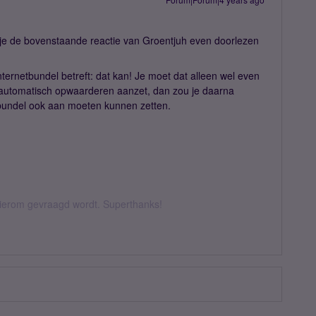
t je de bovenstaande reactie van Groentjuh even doorlezen
ternetbundel betreft: dat kan! Je moet dat alleen wel even
t automatisch opwaarderen aanzet, dan zou je daarna
tbundel ook aan moeten kunnen zetten.
 hierom gevraagd wordt. Superthanks!