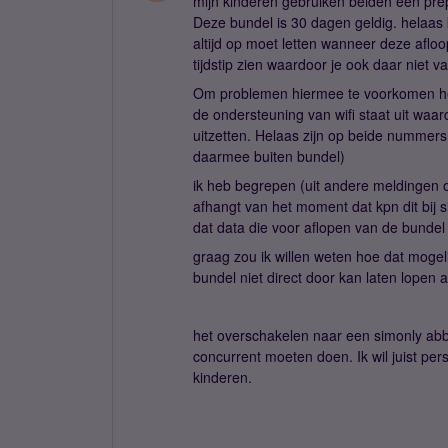
mijn kinderen gebruiken beiden een prep
Deze bundel is 30 dagen geldig. helaas
altijd op moet letten wanneer deze afloop
tijdstip zien waardoor je ook daar niet 
Om problemen hiermee te voorkomen heb i
de ondersteuning van wifi staat uit waard
uitzetten. Helaas zijn op beide nummers n
daarmee buiten bundel)
ik heb begrepen (uit andere meldingen op
afhangt van het moment dat kpn dit bij s
dat data die voor aflopen van de bundel
graag zou ik willen weten hoe dat mogeli
bundel niet direct door kan laten lopen a
het overschakelen naar een simonly abb
concurrent moeten doen. Ik wil juist pe
kinderen.