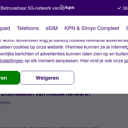
Betrouwbaar 5G-netwerk van
36
kies van Simyo
paid
Telefoons
eSIM
KPN & Simyo Compleet
okies op onze website. Met deze cookies zorgen wij ervoor dat j
 wordt. Bovendien krijg je dankzij cookies relevante advertentie
laatsen cookies op onze website. Hiermee kunnen ze je internet
oonlijke berichten of advertenties kunnen laten zien op en buite
instellingen
op elk moment aanpassen. Hier vind je ook onze
p
s er internet verbruik na uitschakelen van mobiel netwerk?
ren
Weigeren
a uitschakelen van mobiel netwerk?
ekeken