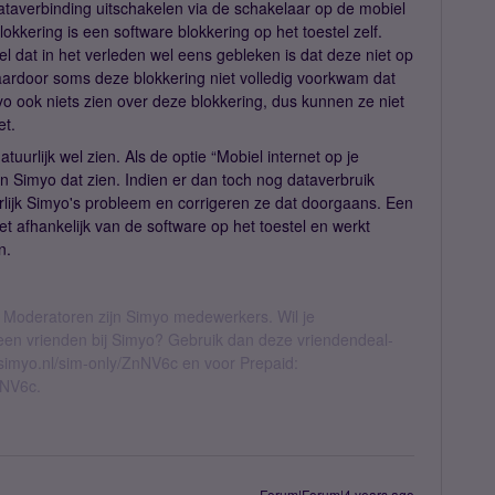
dataverbinding uitschakelen via de schakelaar op de mobiel
 blokkering is een software blokkering op het toestel zelf.
l dat in het verleden wel eens gebleken is dat deze niet op
aardoor soms deze blokkering niet volledig voorkwam dat
o ook niets zien over deze blokkering, dus kunnen ze niet
et.
uurlijk wel zien. Als de optie “Mobiel internet op je
an Simyo dat zien. Indien er dan toch nog dataverbruik
rlijk Simyo's probleem en corrigeren ze dat doorgaans. Een
et afhankelijk van de software op het toestel en werkt
n.
 Moderatoren zijn Simyo medewerkers. Wil je
geen vrienden bij Simyo? Gebruik dan deze vriendendeal-
l.simyo.nl/sim-only/ZnNV6c en voor Prepaid:
nNV6c.
Forum|Forum|4 years ago