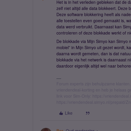
Het is in het verleden gebleken dat de 
zelf niet altijd alle data blokkeert. Deze
Deze software blokkering heeft als nadee
alle toestellen even goed gemaakt is, w
data werd verbruikt. Daarnaast kan Simy
controleren of deze blokkade werkt of ni
De blokkade via Mijn Simyo kan Simyo nat
mobiel” in Mijn Simyo uit gezet wordt, k
daarna wordt gemeten, dan is dat natuu
blokkade via het netwerk is daarnaast ni
daardoor eigenlijk altijd wel naar behore
Forum experts zijn behulpzame klanten.
vriendendeal-korting en heb je helaas 
link voor Sim-Only: https://vriendendea
https://vriendendeal.simyo.nl/prepaid/Z
Like
Bas
Oud-moderator