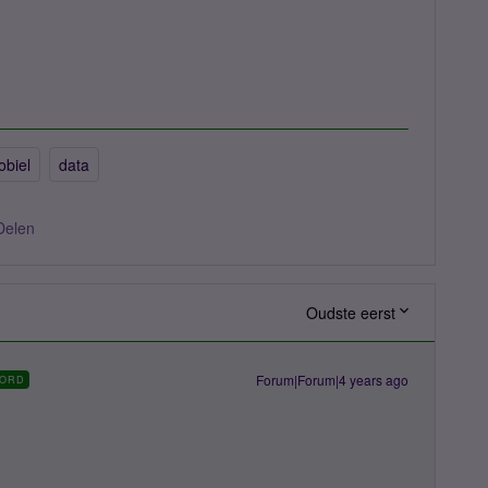
obiel
data
Delen
Oudste eerst
Forum|Forum|4 years ago
ORD