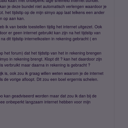
aid kaart met onbeperkt lage snelheid internet bundel.
 kan je deze bundel niet automatisch verlengen waardoor je
t. het tijdstip op de mijn simyo app laat telkens een ander
van op aan kan.
k van beide toestellen tijdig het internet uitgezet. Ook
oor er geen internet gebruikt kan zijn na het tijdstip van
a dit tijdstip internetkosten in rekening gebracht ( en
 het forum) dat het tijdstip van het in rekening brengen
imyo in rekening brengt. Klopt dit ? kan het daardoor zijn
 is verbruikt maar daarna in rekening is gebracht ?
jk is, ook zou ik graag willen weten waarom je de internet
ls de vorige afloopt. Dit zou een boel ergernis schelen.
o kan geadviseerd worden maar dat zou ik dan bij de
rsee onbeperkt langzaam internet hebben voor mijn