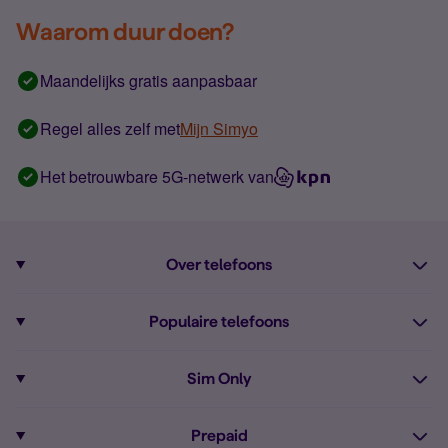
Waarom duur doen?
Maandelijks gratis aanpasbaar
Regel alles zelf met
Mijn Simyo
Het betrouwbare 5G-netwerk van
Over telefoons
Abonnement met telefoon
Populaire telefoons
Informatie over telefoons
Pixel 10
Sim Only
Alle telefoons
Pixel 9a
Sim Only
Prepaid
iPhone 16