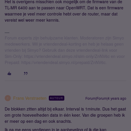
Het is overigens misschien ook mogelijk om de firmware van de
TL-MR 6400 aan te passen naar OpenWRT. Dat is een firmware
waarmee je veel meer controle hebt over de router, maar dat
vereist wel weer meer kennis.
Forum experts zijn behulpzame klanten. Moderatoren zijn Simyo
medewerkers. Wil je vriendendeal-korting en heb je helaas geen
vrienden bij Simyo? Gebruik dan deze vriendendeal-link voor
Sim-Only: https://vriendendeal.simyo.nl/sim-only/ZnNV6c en voor
Prepaid: https://vriendendeal.simyo.nl/prepaid/ZnNV6c.
Frans Verstraeten
Forum|Forum|4 years ago
AUTEUR
F
De blokken zitten altijd bij elkaar. Interval is 1minute. Dus het gaat
om grote hoeveelheden data in één keer. Van die groepen heb ik
er meer op een dag en ook snachts.
Ik ga me eens verdiepen in je aanbeveling of ik die kan