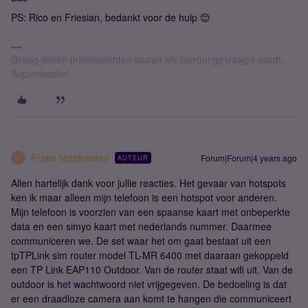
PS: Rico en Friesian, bedankt voor de hulp 😊
Graag alléén privéberichten sturen als hierom gevraagd wordt.
Superthanks!
Frans Verstraeten
Forum|Forum|4 years ago
AUTEUR
F
Allen hartelijk dank voor jullie reacties. Het gevaar van hotspots
ken ik maar alleen mijn telefoon is een hotspot voor anderen.
Mijn telefoon is voorzien van een spaanse kaart met onbeperkte
data en een simyo kaart met nederlands nummer. Daarmee
communiceren we. De set waar het om gaat bestaat uit een
tpTPLink sim router model TL-MR 6400 met daaraan gekoppeld
een TP Link EAP110 Outdoor. Van de router staat wifi uit. Van de
outdoor is het wachtwoord niet vrijgegeven. De bedoeling is dat
er een draadloze camera aan komt te hangen die communiceert