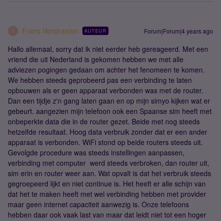
Frans Verstraeten
Forum|Forum|4 years ago
AUTEUR
F
Hallo allemaal, sorry dat ik niet eerder heb gereageerd. Met een
vriend die uit Nederland is gekomen hebben we met alle
adviezen pogingen gedaan om achter het fenomeen te komen.
We hebben steeds geprobeerd pas een verbinding te laten
opbouwen als er geen apparaat verbonden was met de router.
Dan een tijdje z'n gang laten gaan en op mijn simyo kijken wat er
gebeurt. aangezien mijn telefoon ook een Spaanse sim heeft met
onbeperkte data die in de router gezet. Beide met nog steeds
hetzelfde resultaat. Hoog data verbruik zonder dat er een ander
apparaat is verbonden. WiFi stond op beide routers steeds uit.
Gevolgde procedure was steeds instellingen aanpassen,
verbinding met computer werd steeds verbroken, dan router uit,
sim erin en router weer aan. Wat opvalt is dat het verbruik steeds
gegroepeerd lijkt en niet continue is. Het heeft er alle schijn van
dat het te maken heeft met wel verbinding hebben met provider
maar geen internet capaciteit aanwezig is. Onze telefoons
hebben daar ook vaak last van maar dat leidt niet tot een hoger