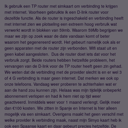
Ik gebruik een TP router met simkaart om verbinding te krijgen
met internet. Voorheen gebruikte ik een D-link router voor
dezelfde functie. Als de router is ingeschakeld en verbinding heeft
met internet zien we plotseling een extreem hoog verbruik wat
verwerkt wordt in blokken van 59mb. Waarom 59Mb begrijpen we
maar we zijn op zoek waar de date vandaan komt of beter
waarom het gegenereerd wordt. Het gebeurt namelijk ook als er
geen apparaten met de router zijn verbonden. Wifi staat uit en
geen kabel aangesloten. Dus de router doet iets dat voor het
verbruik zorgt. Beide routers hebben hetzelfde probleem, het
vervangen van de D-link voor de TP router heeft geen zin gehad.
We weten dat de verbinding met de provider slecht is en er wel 3
of 4 G verbinding is maar geen internet. Dat merken we ook op
onze telefoons. Vandaag weer proberen te achterhalen wat er
aan de hand zou kunnen zijn. Helaas was mijn tijdelijk onbeperkt
abonnement verlopen en had ik hem niet op tijd weer
geactiveerd. Inmiddels weer voor 1 maand verlengt. Gelijk meer
dan €100 kosten. We zitten in Spanje en Internet is hier alleen
mogelijk via een simkaart. Overigens maakt het geen verschil met
welke provider ik verbinding maak, naast mijn Simyo kaart heb ik
ook een Spaanse kaart en daar gebeurt precies hetzelfde. De