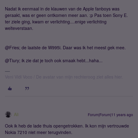
Nadat ik eenmaal in de klauwen van de Apple fanboys was
geraakt, was er geen ontkomen meer aan. :p Pas toen Sony E.
ter ziele ging, kwam er verlichting....enige verlichting
welteverstaan.
@Fries; de laatste de W995i. Daar was ik het meest gek mee.
@Tiury; ik zie dat je toch ook smaak hebt...haha...
Veni Vidi Voco / De avatar van mijn rechteroog ziet alles hier.
Ali
Forum|Forum|11 years ago
Ook ik heb de lade thuis opengetrokken. Ik kon mijn vertrouwde
Nokia 7210 niet meer terugvinden.