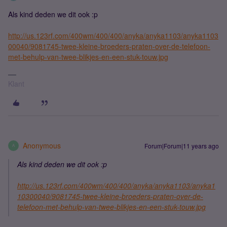
Als kind deden we dit ook :p
http://us.123rf.com/400wm/400/400/anyka/anyka1103/anyka1103
00040/9081745-twee-kleine-broeders-praten-over-de-telefoon-
met-behulp-van-twee-blikjes-en-een-stuk-touw.jpg
Klant
Anonymous
Forum|Forum|11 years ago
A
Als kind deden we dit ook :p
http://us.123rf.com/400wm/400/400/anyka/anyka1103/anyka1
10300040/9081745-twee-kleine-broeders-praten-over-de-
telefoon-met-behulp-van-twee-blikjes-en-een-stuk-touw.jpg