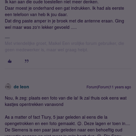
Ik kan aan die oude toestellen niet meer denken.
Daar moest je onderhand een gat indrukken. Ik had als eerste
een telefoon van heb ik jou daar.
Dat ding paste amper in je broek met die antenne eraan. Ging
wel maar was zo'n lekker gevoeld .....
Met vriendelijke groet, Maikel Een vrolijke forum gebruiker, die
geen medewerker is, maar wel graag helpt.
de leon
Forum|Forum|11 years ago
Nou, ik zeg: plaats een foto van die la! Ik zal thuis ook eens wat
kastjes opentrekken vanavond
As a matter of fact Tiury, 5 jaar geleden al eens die la
opengetrokken en een foto gemaakt. 😉. Deze lagen er toen in....
De Siemens is een paar jaar geleden naar een behoeftig oud
vrouwtje gegaan en niet meer in mijn bezit dus. 😛. Die Sony