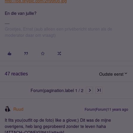
http://i58.tinypic.com/2n99t0o.jpg
En die van jullie?
Groetjes, Ernst (aub alleen een privébericht sturen als de
moderator daar om vraagt)
Oudste eerst
47 reacties
Forum|pagination.label 1 / 2
Ruud
Forum|Forum|11 years ago
It fits you(outfit op de foto) like a glove;) Dit was de mijne
overigens, heb lang geprobeerd zonder te leven haha
[ATTACH=CONFIG]561[/attach]