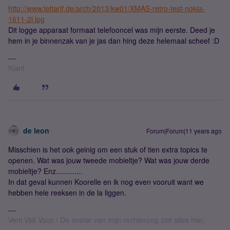
http://www.teltarif.de/arch/2013/kw01/XMAS-retro-test-nokia-
1611-2l.jpg
Dit logge apparaat formaat telefooncel was mijn eerste. Deed je
hem in je binnenzak van je jas dan hing deze helemaal scheef :D
Klant
de leon
Forum|Forum|11 years ago
Misschien is het ook geinig om een stuk of tien extra topics te
openen. Wat was jouw tweede mobieltje? Wat was jouw derde
mobieltje? Enz.............
In dat geval kunnen Koorelle en ik nog even vooruit want we
hebben hele reeksen in de la liggen.
Veni Vidi Voco / De avatar van mijn rechteroog ziet alles hier.