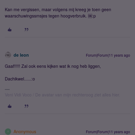
Kan me vergissen, maar volgens mij kreeg je toen geen
waarschuwingssmsjes tegen hoogverbruik. 🆒:p
de leon
Forum|Forum|11 years ago
Gaaf!!!!! Zal ook eens kijken wat ik nog heb liggen,
Dachikwel......:o
Veni Vidi Voco / De avatar van mijn rechteroog ziet alles hier.
Anonymous
Forum|Forum|11 years ago
A