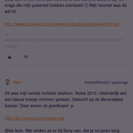
enige die mijn puberteit hebben overleefd 🙂 Mijn favoriet was de
w810i.
http://www.phonespot.nl/images/productimages/big/w810i.jpg
Alsjeblieft alleen privéberichten sturen als een moderator er om
vraagt.
Alex
Forum|Forum|11 years ago
Dit was mijn eerste mobiele telefoon. Nokia 3210. Uiteindelijk wel
een blauw hoesje omheen gedaan. Gekocht op de Beverwijkse
bazaar. Daar waren ze goedkoper :p
http://i62.tinypic.com/ngokm.jpg
@de leon. Wat vinden ze er bij Sony van, dat je na jaren lang