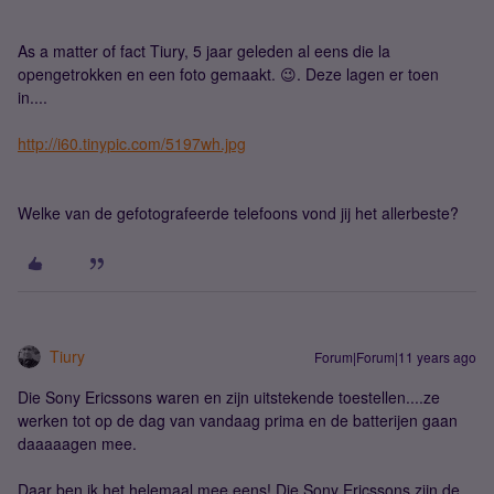
As a matter of fact Tiury, 5 jaar geleden al eens die la
opengetrokken en een foto gemaakt. 😉. Deze lagen er toen
in....
http://i60.tinypic.com/5197wh.jpg
Welke van de gefotografeerde telefoons vond jij het allerbeste?
Tiury
Forum|Forum|11 years ago
Die Sony Ericssons waren en zijn uitstekende toestellen....ze
werken tot op de dag van vandaag prima en de batterijen gaan
daaaaagen mee.
Daar ben ik het helemaal mee eens! Die Sony Ericssons zijn de