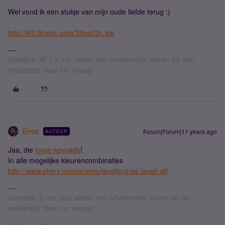
Wel vond ik een stukje van mijn oude liefde terug :)
http://i60.tinypic.com/33oo22c.jpg
Groetjes, Ali || a.u.b. alleen een privébericht sturen als een
moderator daar om vraagt.
Ernst
Forum|Forum|11 years ago
AUTEUR
Jaa, die
losse keypads
!
In alle mogelijke kleurencombinaties
http://www.sherv.net/cm/emo/laughing/xd-laugh.gif
Groetjes, Ernst (aub alleen een privébericht sturen als de
moderator daar om vraagt)