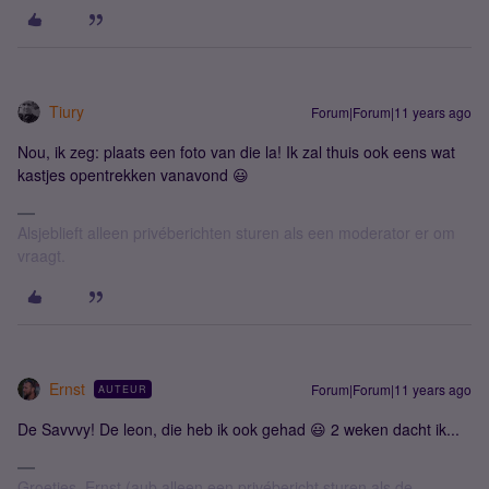
Tiury
Forum|Forum|11 years ago
Nou, ik zeg: plaats een foto van die la! Ik zal thuis ook eens wat
kastjes opentrekken vanavond 😃
Alsjeblieft alleen privéberichten sturen als een moderator er om
vraagt.
Ernst
Forum|Forum|11 years ago
AUTEUR
De Savvvy! De leon, die heb ik ook gehad 😃 2 weken dacht ik...
Groetjes, Ernst (aub alleen een privébericht sturen als de