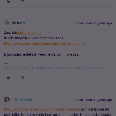
de leon
Forum|Forum|11 years ago
Jaa, die
losse keypads
!
In alle mogelijke kleurencombinaties
http://www.sherv.net/cm/emo/laughing/xd-laugh.gif
Bijna spiechedelisch werd je d'r van. :rolleyes:
Veni Vidi Voco / De avatar van mijn rechteroog ziet alles hier.
L.Rozewater
Forum|Forum|11 years ago
http://imagineergraphics.com/images/phone.jpg
Dit is mijn eerste
mobieltje. Kreeg m vorig jaar van me moeder. Nog steeds heppie