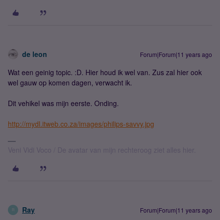
de leon
Forum|Forum|11 years ago
Wat een geinig topic. :D. Hier houd ik wel van. Zus zal hier ook
wel gauw op komen dagen, verwacht ik.
Dit vehikel was mijn eerste. Onding.
http://mydl.itweb.co.za/images/philips-savvy.jpg
Veni Vidi Voco / De avatar van mijn rechteroog ziet alles hier.
Ray
Forum|Forum|11 years ago
R