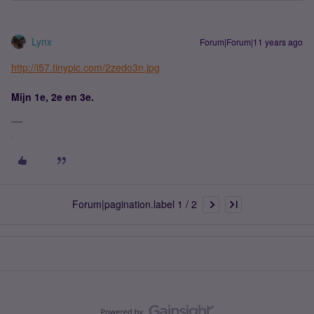
Lynx
Forum|Forum|11 years ago
http://i57.tinypic.com/2zedo3n.jpg
Mijn 1e, 2e en 3e.
.
Forum|pagination.label 1 / 2