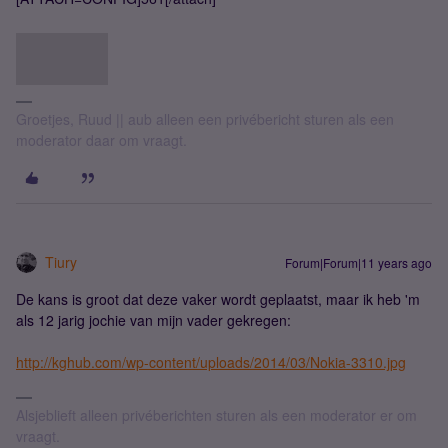
Groetjes, Ruud || aub alleen een privébericht sturen als een
moderator daar om vraagt.
Tiury
Forum|Forum|11 years ago
De kans is groot dat deze vaker wordt geplaatst, maar ik heb 'm
als 12 jarig jochie van mijn vader gekregen:
http://kghub.com/wp-content/uploads/2014/03/Nokia-3310.jpg
Alsjeblieft alleen privéberichten sturen als een moderator er om
vraagt.