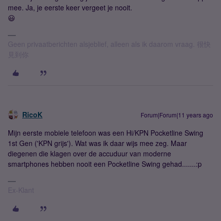
mee. Ja, je eerste keer vergeet je nooit.
😃
Geen privaatberichten alsjeblief, alleen als ik daarom vraag. 很快
見到你
RicoK
Forum|Forum|11 years ago
Mijn eerste mobiele telefoon was een Hi/KPN Pocketline Swing
1st Gen ('KPN grijs'). Wat was ik daar wijs mee zeg. Maar
diegenen die klagen over de accuduur van moderne
smartphones hebben nooit een Pocketline Swing gehad.......:p
Ex-Klant