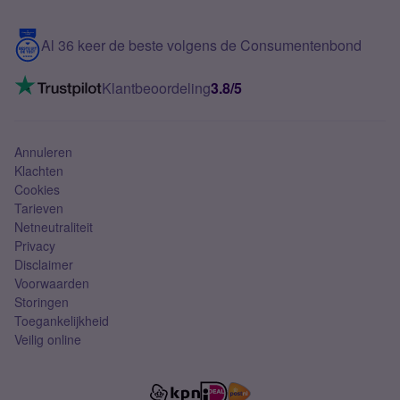
Samsung S25 FE
Blog
5G internet
Contact
Al 36 keer de beste volgens de Consumentenbond
Mobiel internet
VoLTE 4G bellen
Klantbeoordeling
3.8/5
Mobiel abonnement
Simkaart
Annuleren
Klachten
Cookies
Tarieven
Netneutraliteit
Privacy
Disclaimer
Voorwaarden
Storingen
Toegankelijkheid
Veilig online