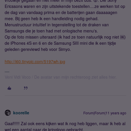
Ericssons waren en zijn uitstekende toestellen....ze werken tot op
de dag van vandaag prima en de batterijen gaan daaaaagen
mee. Bij geen heb ik een handleiding nodig gehad.
Menustructuur intuïtief in tegenstelling tot de draken van
Samsungs die je toen had met onlogische menu's.
Op de foto missen uiteraard (ik had ze toen natuurlijk nog niet 🆒)
de iPhones 4S en 6 en de Samsung SIII mini die ik een tijdje
geleden gereviewd heb voor Simyo.
http://i60.tinypic.com/5197wh.jpg
Veni Vidi Voco / De avatar van mijn rechteroog ziet alles hier.
koorelle
Forum|Forum|11 years ago
Gaaf!!!!! Zal ook eens kijken wat ik nog heb liggen, maar ik heb al
wel een aantal naar de kringloop gebracht.