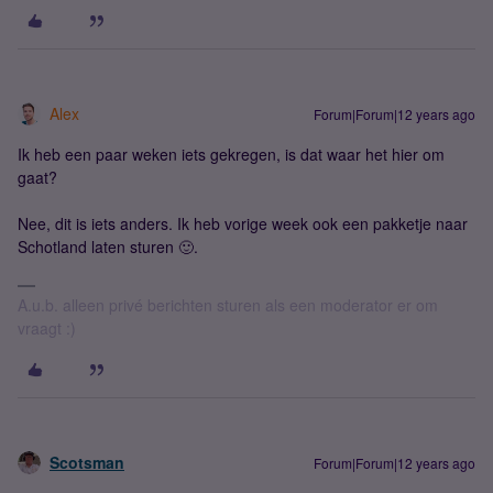
Alex
Forum|Forum|12 years ago
Ik heb een paar weken iets gekregen, is dat waar het hier om
gaat?
Nee, dit is iets anders. Ik heb vorige week ook een pakketje naar
Schotland laten sturen 🙂.
A.u.b. alleen privé berichten sturen als een moderator er om
vraagt :)
Scotsman
Forum|Forum|12 years ago