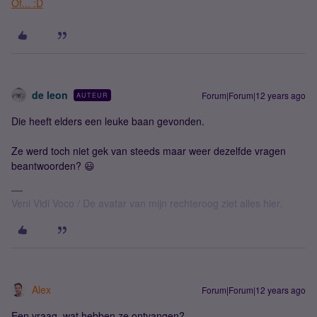
Of... :D
de leon
Forum|Forum|12 years ago
AUTEUR
Die heeft elders een leuke baan gevonden.
Ze werd toch niet gek van steeds maar weer dezelfde vragen
beantwoorden? 😃
Veni Vidi Voco / De avatar van mijn rechteroog ziet alles hier.
Alex
Forum|Forum|12 years ago
Een vraag, wat hebben ze ontvangen?