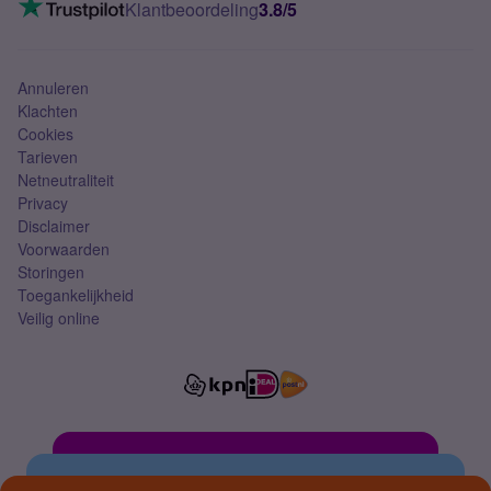
VoLTE 4G bellen
Klantbeoordeling
3.8/5
Mobiel abonnement
Simkaart
Annuleren
Klachten
Cookies
Tarieven
Netneutraliteit
Privacy
Disclaimer
Voorwaarden
Storingen
Toegankelijkheid
Veilig online