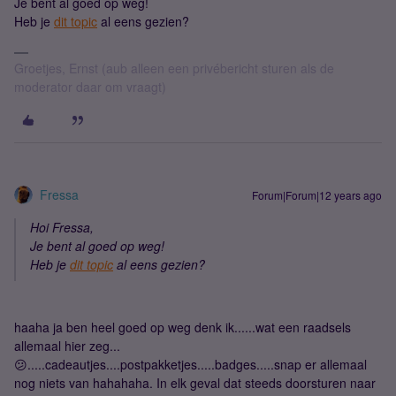
Je bent al goed op weg!
Heb je
dit topic
al eens gezien?
Groetjes, Ernst (aub alleen een privébericht sturen als de
moderator daar om vraagt)
Fressa
Forum|Forum|12 years ago
Hoi Fressa,
Je bent al goed op weg!
Heb je
dit topic
al eens gezien?
haaha ja ben heel goed op weg denk ik......wat een raadsels
allemaal hier zeg...
😕.....cadeautjes....postpakketjes.....badges.....snap er allemaal
nog niets van hahahaha. In elk geval dat steeds doorsturen naar