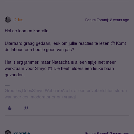
Dries
Forum|Forum|12 years ago
Hoi de leon en koorelle,
Uiteraard graag gedaan, leuk om jullie reacties te lezen 🙂 Komt
de inhoud een beetje goed van pas?
Het is erg jammer, maar Natascha is al een tijdje niet meer
werkzaam voor Simyo 😞 Die heeft elders een leuke baan
gevonden.
Groetjes,DriesSimyo WebcareA.u.b. alleen privéberichten sturen
wanneer een moderator er om vraagt
koorelle
Forum|Forum|12 years ago