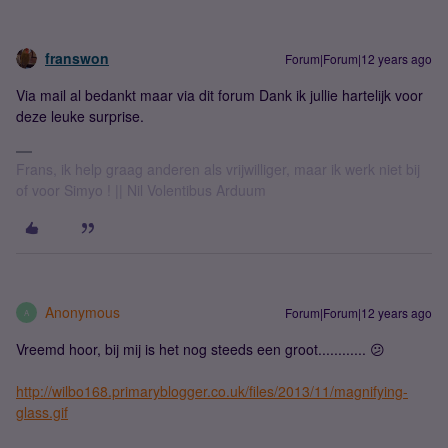
franswon
Forum|Forum|12 years ago
Via mail al bedankt maar via dit forum Dank ik jullie hartelijk voor
deze leuke surprise.
Frans, ik help graag anderen als vrijwilliger, maar ik werk niet bij
of voor Simyo ! || Nil Volentibus Arduum
Anonymous
Forum|Forum|12 years ago
A
Vreemd hoor, bij mij is het nog steeds een groot............ 😕
http://wilbo168.primaryblogger.co.uk/files/2013/11/magnifying-
glass.gif