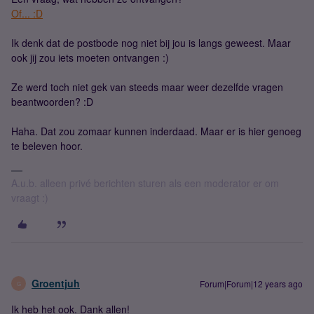
Of... :D
Ik denk dat de postbode nog niet bij jou is langs geweest. Maar
ook jij zou iets moeten ontvangen :)
Ze werd toch niet gek van steeds maar weer dezelfde vragen
beantwoorden? :D
Haha. Dat zou zomaar kunnen inderdaad. Maar er is hier genoeg
te beleven hoor.
A.u.b. alleen privé berichten sturen als een moderator er om
vraagt :)
Groentjuh
Forum|Forum|12 years ago
G
Ik heb het ook. Dank allen!