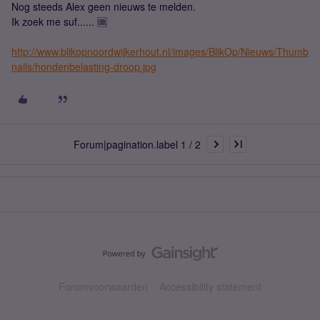
Nog steeds Alex geen nieuws te melden.
Ik zoek me suf...... 🆒
http://www.blikopnoordwijkerhout.nl/images/BlikOp/Nieuws/Thumb
nails/hondenbelasting-droop.jpg
Forum|pagination.label 1 / 2
Forumvoorwaarden
Accessibility statement