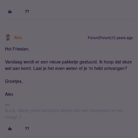
Alex
Forum|Forum|12 years ago
Hoi Friesian,
Vandaag wordt er een nieuw pakketje gestuurd. Ik hoop dat deze
wel aan komt. Laat je het even weten of je 'm hebt ontvangen?
Groetjes,
Alex
A.u.b. alleen privé berichten sturen als een moderator er om
vraagt :)