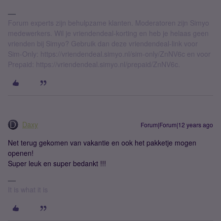
Forum experts zijn behulpzame klanten. Moderatoren zijn Simyo
medewerkers. Wil je vriendendeal-korting en heb je helaas geen
vrienden bij Simyo? Gebruik dan deze vriendendeal-link voor
Sim-Only: https://vriendendeal.simyo.nl/sim-only/ZnNV6c en voor
Prepaid: https://vriendendeal.simyo.nl/prepaid/ZnNV6c.
Daxy
Forum|Forum|12 years ago
Net terug gekomen van vakantie en ook het pakketje mogen
openen!
Super leuk en super bedankt !!!
It is what it is