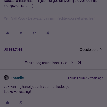
Natascha haar naam. Tijdje niet gezien (zei hij die zelf een tijd
niet gezien is :p.....)
Veni Vidi Voco / De avatar van mijn rechteroog ziet alles hier.
Oudste eerst
38 reacties
Forum|pagination.label 1 / 2
koorelle
Forum|Forum|12 years ago
ook van mij hartelijk dank voor het kadootje!
Leuke verrassing!