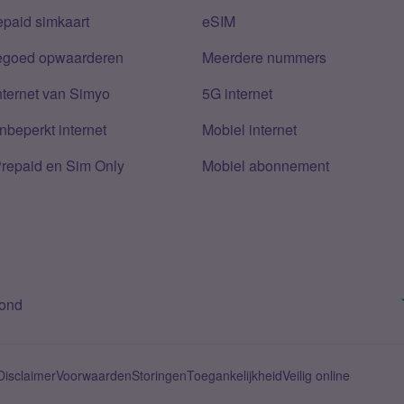
epaid simkaart
eSIM
tegoed opwaarderen
Meerdere nummers
nternet van Simyo
5G internet
nbeperkt internet
Mobiel internet
Prepaid en Sim Only
Mobiel abonnement
bond
Disclaimer
Voorwaarden
Storingen
Toegankelijkheid
Veilig online