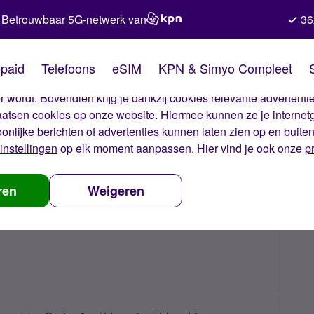
Betrouwbaar 5G-netwerk van
36
kies van Simyo
paid
Telefoons
eSIM
KPN & Simyo Compleet
okies op onze website. Met deze cookies zorgen wij ervoor dat j
 wordt. Bovendien krijg je dankzij cookies relevante advertentie
laatsen cookies op onze website. Hiermee kunnen ze je internet
oonlijke berichten of advertenties kunnen laten zien op en buite
instellingen
op elk moment aanpassen. Hier vind je ook onze
p
ren
Weigeren