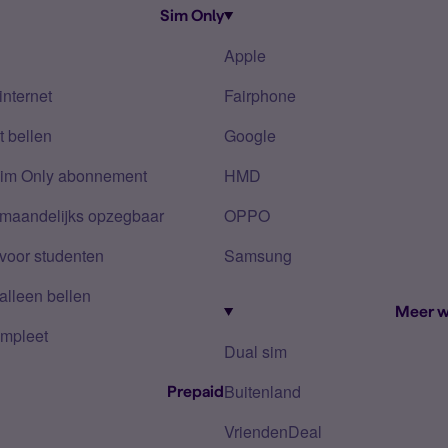
Sim Only
Apple
internet
Fairphone
 bellen
Google
Sim Only abonnement
HMD
 maandelijks opzegbaar
OPPO
voor studenten
Samsung
alleen bellen
Meer w
mpleet
Dual sim
Buitenland
Prepaid
VriendenDeal