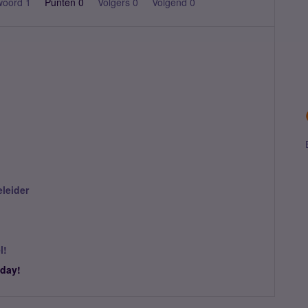
woord 1
Punten 0
Volgers
0
Volgend
0
leider
l!
 day!