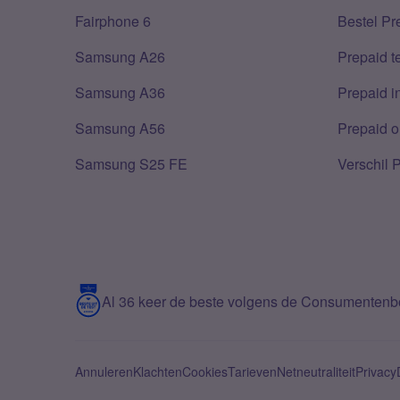
Fairphone 6
Bestel Pr
Samsung A26
Prepaid 
Samsung A36
Prepaid i
Samsung A56
Prepaid o
Samsung S25 FE
Verschil 
Al 36 keer de beste volgens de Consumenten
Annuleren
Klachten
Cookies
Tarieven
Netneutraliteit
Privacy