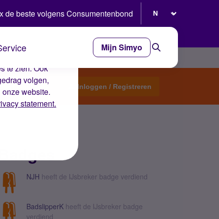
Selecteer taal
x de beste volgens Consumentenbond
Service
Mijn Simyo
e ervaring op de
s te zien. Ook
gedrag volgen,
Start een topic
Inloggen / Registreren
n onze website.
rivacy statement.
Badges
NJH
heeft de IJsbreker badge verdiend
BadslipperK
heeft de IJsbreker badge
verdiend