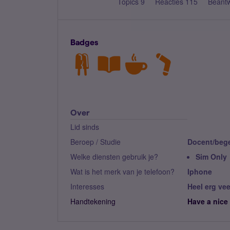
Topics 9
Reacties 115
Beant
Badges
Over
Lid sinds
Beroep / Studie
Docent/bege
Welke diensten gebruik je?
Sim Only
Wat is het merk van je telefoon?
Iphone
Interesses
Heel erg vee
Handtekening
Have a nice