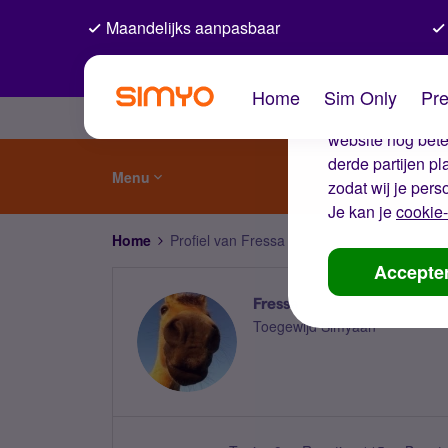
Maandelijks aanpasbaar
De coo
Home
Sim Only
Pre
Wij gebruiken co
website nog beter
derde partijen p
Menu
zodat wij je pers
Je kan je
cookie-
Home
Profiel van Fressa
Accepte
Fressa
Toegewijd Simyaan