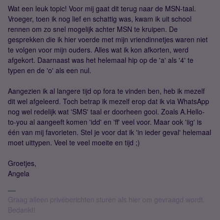
Wat een leuk topic! Voor mij gaat dit terug naar de MSN-taal.
Vroeger, toen ik nog lief en schattig was, kwam ik uit school
rennen om zo snel mogelijk achter MSN te kruipen. De
gesprekken die ik hier voerde met mijn vriendinnetjes waren niet
te volgen voor mijn ouders. Alles wat ik kon afkorten, werd
afgekort. Daarnaast was het helemaal hip op de 'a' als '4' te
typen en de 'o' als een nul.
Aangezien ik al langere tijd op fora te vinden ben, heb ik mezelf
dit wel afgeleerd. Toch betrap ik mezelf erop dat ik via WhatsApp
nog wel redelijk wat 'SMS' taal er doorheen gooi. Zoals A.Hello-
to-you al aangeeft komen 'idd' en 'ff' veel voor. Maar ook 'iig' is
één van mij favorieten. Stel je voor dat ik 'in ieder geval' helemaal
moet uittypen. Veel te veel moeite en tijd ;)
Groetjes,
Angela
Graag alleen privéberichten sturen als hier om gevraagd wordt.
Bedankt!