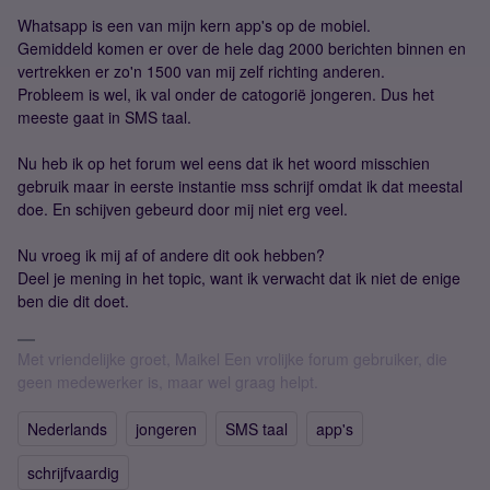
Whatsapp is een van mijn kern app's op de mobiel.
Gemiddeld komen er over de hele dag 2000 berichten binnen en
vertrekken er zo'n 1500 van mij zelf richting anderen.
Probleem is wel, ik val onder de catogorië jongeren. Dus het
meeste gaat in SMS taal.
Nu heb ik op het forum wel eens dat ik het woord misschien
gebruik maar in eerste instantie mss schrijf omdat ik dat meestal
doe. En schijven gebeurd door mij niet erg veel.
Nu vroeg ik mij af of andere dit ook hebben?
Deel je mening in het topic, want ik verwacht dat ik niet de enige
ben die dit doet.
Met vriendelijke groet, Maikel Een vrolijke forum gebruiker, die
geen medewerker is, maar wel graag helpt.
Nederlands
jongeren
SMS taal
app's
schrijfvaardig