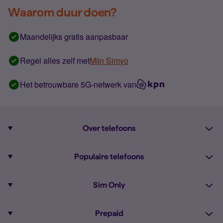
Waarom duur doen?
Maandelijks gratis aanpasbaar
Regel alles zelf met
Mijn Simyo
Het betrouwbare 5G-netwerk van
Over telefoons
Abonnement met telefoon
Populaire telefoons
Informatie over telefoons
Pixel 10
Sim Only
Alle telefoons
Pixel 9a
Sim Only
Prepaid
iPhone 16