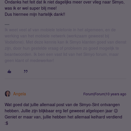
Ondanks het feit dat ik niet dagelijks meer over vlieg naar Simyo,
was ik er wel super blij mee!
Dus hiermee mijn hartelijk dank!!
Ik weet veel af van mobiele telefonie in het algemeen, en de
werking van het mobiele netwerk (werkzaam geweest bij
Vodafone). Met deze kennis kan ik Simyo klanten goed van dienst
zijn, door hun gestelde vraag of probleem zo goed mogelijk te
beantwoorden. Ik ben een vast lid van het Simyo forum, maar
geen klant of medewerker!
Angela
Forum|Forum|10 years ago
Wat goed dat jullie allemaal post van de Simyo-Sint ontvangen
hebben. Jullie zijn blijkbaar erg lief geweest afgelopen jaar 😉
Geniet er maar van, jullie hebben het allemaal keihard verdiend
:$