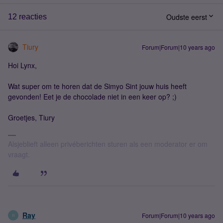
Oudste eerst
12 reacties
Tiury
Forum|Forum|10 years ago
Hoi Lynx,
Wat super om te horen dat de Simyo Sint jouw huis heeft
gevonden! Eet je de chocolade niet in een keer op? ;)
Groetjes, Tiury
Alsjeblieft alleen privéberichten sturen als een moderator er om
vraagt.
Ray
Forum|Forum|10 years ago
R