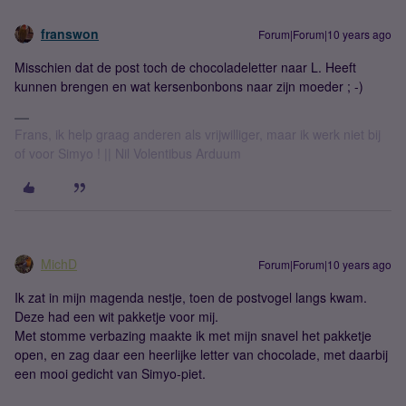
franswon
Forum|Forum|10 years ago
Misschien dat de post toch de chocoladeletter naar L. Heeft
kunnen brengen en wat kersenbonbons naar zijn moeder ; -)
Frans, ik help graag anderen als vrijwilliger, maar ik werk niet bij
of voor Simyo ! || Nil Volentibus Arduum
MichD
Forum|Forum|10 years ago
Ik zat in mijn magenda nestje, toen de postvogel langs kwam.
Deze had een wit pakketje voor mij.
Met stomme verbazing maakte ik met mijn snavel het pakketje
open, en zag daar een heerlijke letter van chocolade, met daarbij
een mooi gedicht van Simyo-piet.