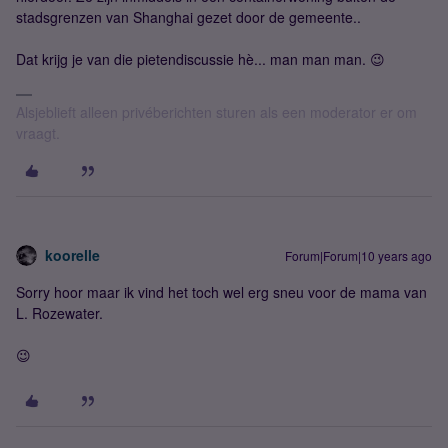
stadsgrenzen van Shanghai gezet door de gemeente..
Dat krijg je van die pietendiscussie hè... man man man. 😉
Alsjeblieft alleen privéberichten sturen als een moderator er om
vraagt.
koorelle
Forum|Forum|10 years ago
Sorry hoor maar ik vind het toch wel erg sneu voor de mama van
L. Rozewater.
😉