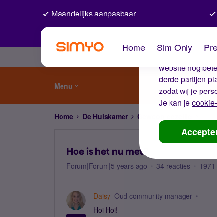
Maandelijks aanpasbaar
De coo
Home
Sim Only
Pre
Wij gebruiken co
website nog beter
derde partijen p
Menu
zodat wij je pers
Je kan je
cookie-
Home
De Huiskamer
Gewoon gezellig
Hoe 
Accepte
Hoe is het nu met?
Forum|Forum|5 years ago
34 reacties
1971
Daisy
Oud community manager
Hoi Hoi!