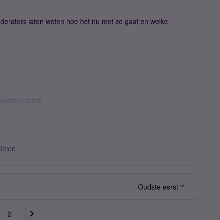
derators laten weten hoe het nu met ze gaat en welke

privéberichten
Delen
Oudste eerst
2