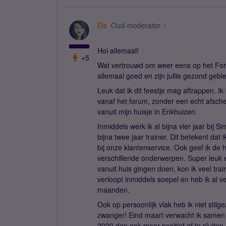
Els
Oud-moderator
Hoi allemaal!
+5
Wat vertrouwd om weer eens op het Forum 
allemaal goed en zijn jullie gezond geb
Leuk dat ik dit feestje mag aftrappen. 
vanaf het forum, zonder een echt afschei
vanuit mijn huisje in Enkhuizen.
Inmiddels werk ik al bijna vier jaar bij 
bijna twee jaar trainer. Dit betekent da
bij onze klantenservice. Ook geef ik de 
verschillende onderwerpen. Super leuk e
vanuit huis gingen doen, kon ik veel tra
verloopt inmiddels soepel en heb ik al 
maanden.
Ook op persoonlijk vlak heb ik niet stil
zwanger! Eind maart verwacht ik samen 
2020 dan ook maar positief af te sluit