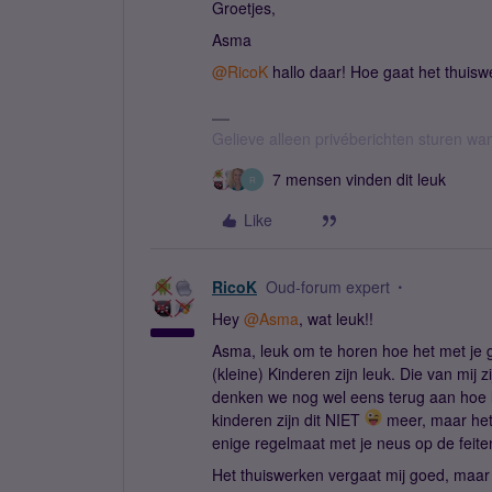
Groetjes,
Asma
@RicoK
hallo daar! Hoe gaat het thuiswe
Gelieve alleen privéberichten sturen w
7 mensen vinden dit leuk
R
Like
RicoK
Oud-forum expert
Hey
@Asma
, wat leuk!!
Asma, leuk om te horen hoe het met je g
(kleine) Kinderen zijn leuk. Die van mij
denken we nog wel eens terug aan hoe l
kinderen zijn dit NIET
meer, maar het 
enige regelmaat met je neus op de feite
Het thuiswerken vergaat mij goed, maar i