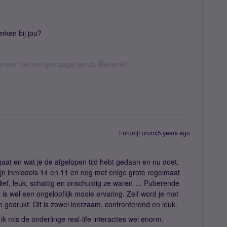
rken bij jou?
anneer hier om gevraagd wordt. Bedankt!
Forum|Forum|5 years ago
aat en wat je de afgelopen tijd hebt gedaan en nu doet.
 zijn inmiddels 14 en 11 en nog met enige grote regelmaat
ief, leuk, schattig en onschuldig ze waren…. Puberende
is wel een ongelooflijk mooie ervaring. Zelf word je met
n gedrukt. Dit is zowel leerzaam, confronterend en leuk.
k mis de onderlinge real-life interacties wel enorm.