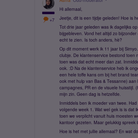
Asma
Oud-moderator
Hi allemaal,
Jeetje, dit is een tijdje geleden! Hoe is 
+7
Tot drie jaar geleden was ik dagelijks op
bijgebleven. Vond het altijd zo bijzonde
echt te zien. Is toch anders, hè?
Op dit moment werk ik 11 jaar bij Simyo
clubje. De klantenservice bestond toen 
toen was dat echt meer dan zat. Inmiddel
ook. :D Na de klantenservice heb ik onge
een hele toffe kans om bij het brand te
ook met hulp van Bas & Tessanne) aan he
campagnes, PR en de visuele huisstijl. 
mijn zin. Geen dag is hetzelfde.
Inmiddels ben ik moeder van twee. Had a
volgende week 1. Wat wel gek is is dat 
toen we verplicht vanuit huis moesten w
kantoor gezeten. Maar gelukkig spreek ik
Hoe is het met jullie allemaal? En wat do