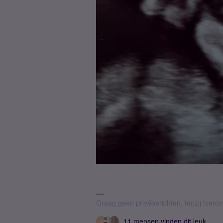
Graag geen privéberichten, tenzij hier
11 mensen vinden dit leuk
G