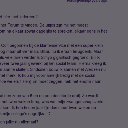
Forum|Forum|5 years ago
het hier met iedereen?
 het Forum te vinden. De uitjes zijn mij het meest
r om na elkaar zowat dagelijks te spreken, elkaar eens in het
. Ooit begonnen bij de klantenservice met een super klein
nog maar uit vier man. Bizar, nu ik eraan terugdenk. Maar
s vele jaren verder is Simyo gigantisch gegroeid. En ik
veer twee jaar gewerkt bij het social team. Hierna kreeg ik
am aan te sluiten. Sindsdien bouw ik samen met Alex (en nu
t merk. Ik hou mij voornamelijk bezig met de social
(hoe we eruit zien) En moet zeggen, heb het enorm naar
l een zoon van 5 en nu een dochtertje erbij. Ze wordt
ik net twee weken terug was van mijn zwangerschapsverlof
erken. Ik heb in een jaar tijd dus maar twee weken op
 mijn collega's dagelijks. :D
en jullie nu allemaal?