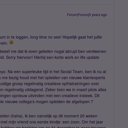
Forum|Forum|5 years ago
in te loggen, long time no see! Hopelijk gaat het jullie
leven.
Ik besef me dat ik even geleden nogal abrupt ben verdwenen
d. Sorry hiervoor! Hierbij een korte work en life update
Simyo. Na een superleuke tijd in het Social Team, ben ik nu al
t ik me bezig houd met het opleiden van nieuwe klantexperts
huidige groep regelmatig creatieve opfristrainingen over
n regelmatig uitdagend. Zeker toen we in maart plots alles
iningen opnieuw uitvinden met een creatieve insteek. Dit
vele nieuwe collega's mogen opleiden de afgelopen 7
gezeten (haha), ik ben namelijk op dit moment 20 weken
met mijn vriend ons eerste kindje: een zoon. Om het jaar
en, hebben we besloten om op 31 december te gaan trouwen.