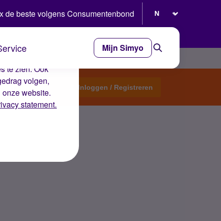
Selecteer taal
x de beste volgens Consumentenbond
Service
Mijn Simyo
e ervaring op de
s te zien. Ook
gedrag volgen,
Start een topic
Inloggen / Registreren
n onze website.
rivacy statement.