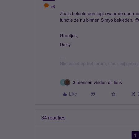
+6
Zoals beloofd een topic waar de oud-mo
functie ze nu binnen Simyo bekleden. 
Groetjes,
Daisy
Niet actief op het forum, stuur mij geen 
3 mensen vinden dit leuk
R
Like
34 reacties
1