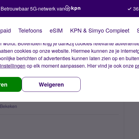
Betrouwbaar 5G-netwerk van
36
kies van Simyo
paid
Telefoons
eSIM
KPN & Simyo Compleet
okies op onze website. Met deze cookies zorgen wij ervoor dat j
 wordt. Bovendien krijg je dankzij cookies relevante advertentie
laatsen cookies op onze website. Hiermee kunnen ze je internet
oonlijke berichten of advertenties kunnen laten zien op en buite
instellingen
op elk moment aanpassen. Hier vind je ook onze
p
is het nu met?
ren
Weigeren
 Bekeken