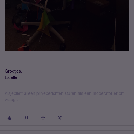
Groetjes,
Estelle
Alsjeblieft alleen privéberichten sturen als een moderator er om
vraagt.