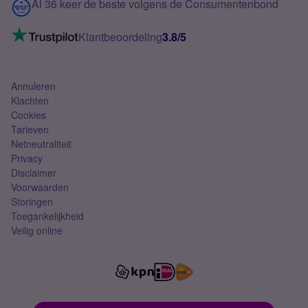
Contact
Al 36 keer de beste volgens de Consumentenbond
Mobiel internet
VoLTE 4G bellen
Klantbeoordeling
3.8/5
Mobiel abonnement
Simkaart
Annuleren
Klachten
Cookies
Tarieven
Netneutraliteit
Privacy
Disclaimer
Voorwaarden
Storingen
Toegankelijkheid
Veilig online