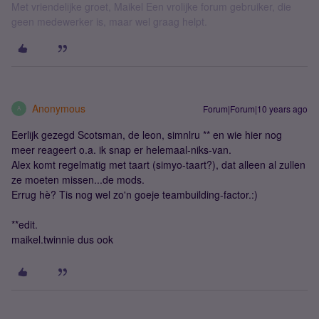
Met vriendelijke groet, Maikel Een vrolijke forum gebruiker, die
geen medewerker is, maar wel graag helpt.
Anonymous
Forum|Forum|10 years ago
A
Eerlijk gezegd Scotsman, de leon, simnlru ** en wie hier nog
meer reageert o.a. ik snap er helemaal-niks-van.
Alex komt regelmatig met taart (simyo-taart?), dat alleen al zullen
ze moeten missen...de mods.
Errug hè? Tis nog wel zo'n goeje teambuilding-factor.:)
**edit.
maikel.twinnie dus ook