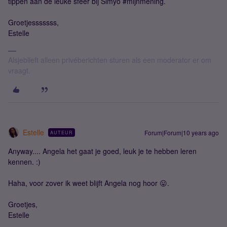
tippen aan de leuke sfeer bij Simyo #mijnmening.
Groetjesssssss,
Estelle
Alsjeblieft alleen privéberichten sturen als een moderator er om
vraagt.
Estelle
Forum|Forum|10 years ago
AUTEUR
Anyway.... Angela het gaat je goed, leuk je te hebben leren
kennen. :)
Haha, voor zover ik weet blijft Angela nog hoor 😛.
Groetjes,
Estelle