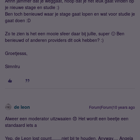
Ahhh jammer dat je weggaat, hoop dat je het leuk gaat vinden op
je nieuwe stage en studie :)
Ben toch benieuwd waar je stage gaat lopen en wat voor studie je
gaat doen :D
Zo te zien is het een mooie sfeer daar bij jullie, super 🙂 Ben
benieuwd of anderen providers dit ook hebben? :)
Groetjesss,
Simnlru
de leon
Forum|Forum|10 years ago
Alweer een moderator uitzwaaien 😞 Het wordt een beetje een
standaard iets a
Yep, de Leon lost count........niet bij te houden. Anyway.... Angela