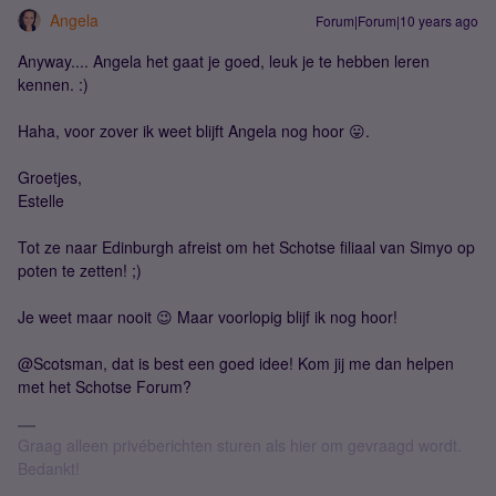
Angela
Forum|Forum|10 years ago
Anyway.... Angela het gaat je goed, leuk je te hebben leren
kennen. :)
Haha, voor zover ik weet blijft Angela nog hoor 😛.
Groetjes,
Estelle
Tot ze naar Edinburgh afreist om het Schotse filiaal van Simyo op
poten te zetten! ;)
Je weet maar nooit 😉 Maar voorlopig blijf ik nog hoor!
@Scotsman, dat is best een goed idee! Kom jij me dan helpen
met het Schotse Forum?
Graag alleen privéberichten sturen als hier om gevraagd wordt.
Bedankt!