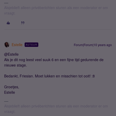
Alsjeblieft alleen privéberichten sturen als een moderator er om
vraagt.
Estelle
Forum|Forum|10 years ago
AUTEUR
@Estelle
Als je dit nog leest veel suuk 6 en een fijne tijd gedurende de
nieuwe stage.
Bedankt, Friesian. Moet lukken en misschien tot ooit! :8
Groetjes,
Estelle
Alsjeblieft alleen privéberichten sturen als een moderator er om
vraagt.