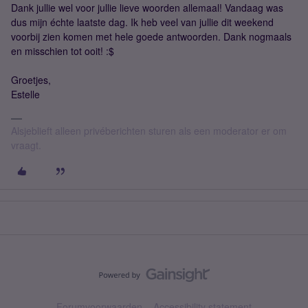
Dank jullie wel voor jullie lieve woorden allemaal! Vandaag was
dus mijn échte laatste dag. Ik heb veel van jullie dit weekend
voorbij zien komen met hele goede antwoorden. Dank nogmaals
en misschien tot ooit! :$
Groetjes,
Estelle
Alsjeblieft alleen privéberichten sturen als een moderator er om
vraagt.
Forumvoorwaarden
Accessibility statement