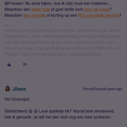
@Friesian: Nu eens kijken, hoe ik mijn muis kan trakteren...
Misschien een
eigen huis
of gaat liefde toch
door de maag
?
Misschien
een vriendje
of korting op een
RSI vriendelijk vriendje
?
Forum experts zijn behulpzame klanten. Moderatoren zijn Simyo
medewerkers. Wil je vriendendeal-korting en heb je helaas geen
vrienden bij Simyo? Gebruik dan deze vriendendeal-link voor
Sim-Only: https://vriendendeal.simyo.nl/sim-only/ZnNV6c en voor
Prepaid: https://vriendendeal.simyo.nl/prepaid/ZnNV6c.
Jihane
Forum|Forum|9 years ago
Hoi Groentjuh,
Gefeliciteerd 😃 😃 Leuk spelletje hè? Vooral best verslavend,
heb ik gemerkt. Je wilt het dan tóch nog een keer proberen.