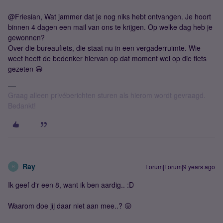
@Friesian, Wat jammer dat je nog niks hebt ontvangen. Je hoort
binnen 4 dagen een mail van ons te krijgen. Op welke dag heb je
gewonnen?
Over die bureaufiets, die staat nu in een vergaderruimte. Wie
weet heeft de bedenker hiervan op dat moment wel op die fiets
gezeten 😃
Graag alleen privéberichten sturen als hierom wordt gevraagd.
Bedankt!
Ray
Forum|Forum|9 years ago
R
Ik geef d'r een 8, want ik ben aardig.. :D
Waarom doe jij daar niet aan mee..? 😛