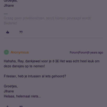
Groetjes,
Jihane
Graag geen privéberichten, tenzij hierom gevraagd wordt!
Bedankt!
Anonymous
Forum|Forum|9 years ago
A
Hahaha, Ray, dankjewel voor je 8 🆒 Het was echt heel leuk om
deze dansjes op te nemen!
Friesian, heb je intussen al iets gehoord?
Groetjes,
Jihane
Helaas, helemaal niets...