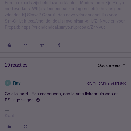
Forum experts zijn behulpzame klanten. Moderatoren zijn Simyo
medewerkers. Wil je vriendendeal-korting en heb je helaas geen
vrienden bij Simyo? Gebruik dan deze vriendendeal-link voor
Sim-Only: https://vriendendeal.simyo.nl/sim-only/ZnNV6c en voor
Prepaid: https://vriendendeal.simyo.nl/prepaid/ZnNV6c.
Oudste eerst
19 reacties
Ray
Forum|Forum|9 years ago
R
Gefeliciteerd.. Een cadeaubon, een lamme linkermuisknop en
RSI in je vinger.. 😃
Klant