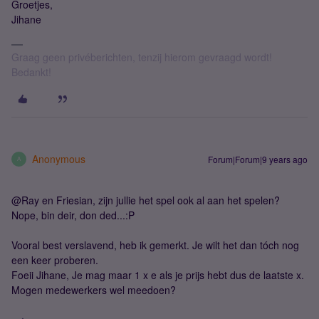
Groetjes,
Jihane
Graag geen privéberichten, tenzij hierom gevraagd wordt!
Bedankt!
Anonymous
Forum|Forum|9 years ago
A
@Ray en Friesian, zijn jullie het spel ook al aan het spelen?
Nope, bin deir, don ded...:P
Vooral best verslavend, heb ik gemerkt. Je wilt het dan tóch nog
een keer proberen.
Foeii Jihane, Je mag maar 1 x e als je prijs hebt dus de laatste x.
Mogen medewerkers wel meedoen?