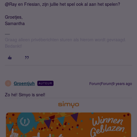
@Ray en Friesian, zijn jullie het spel ook al aan het spelen?
Groetjes,
Samantha
Graag alleen privéberichten sturen als hierom wordt gevraagd.
Bedankt!
Groentjuh
Forum|Forum|9 years ago
AUTEUR
G
Zo hé! Simyo is snel!