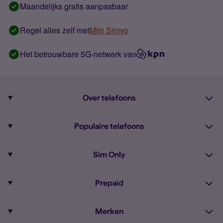
Maandelijks gratis aanpasbaar
Regel alles zelf met
Mijn Simyo
Het betrouwbare 5G-netwerk van
Over telefoons
Abonnement met telefoon
Populaire telefoons
Informatie over telefoons
Pixel 10
Sim Only
Alle telefoons
Pixel 9a
Sim Only
Prepaid
iPhone 16
Sim Only internet
Prepaid
iPhone 16e
Merken
Onbeperkt bellen
Bestel Prepaid simkaart