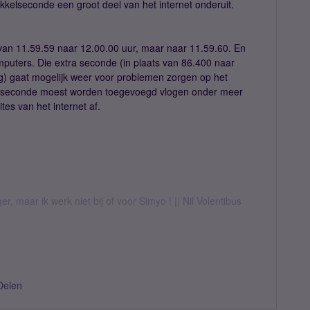
ikkelseconde een groot deel van het internet onderuit.
t van 11.59.59 naar 12.00.00 uur, maar naar 11.59.60. En
omputers. Die extra seconde (in plaats van 86.400 naar
g) gaat mogelijk weer voor problemen zorgen op het
kkelseconde moest worden toegevoegd vlogen onder meer
tes van het internet af.
er, maar ik werk niet bij of voor Simyo ! || Nil Volentibus
Delen