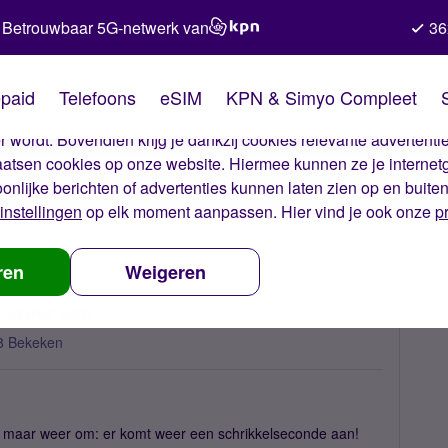
Betrouwbaar 5G-netwerk van
36
kies van Simyo
paid
Telefoons
eSIM
KPN & Simyo Compleet
okies op onze website. Met deze cookies zorgen wij ervoor dat j
 wordt. Bovendien krijg je dankzij cookies relevante advertentie
laatsen cookies op onze website. Hiermee kunnen ze je internet
oonlijke berichten of advertenties kunnen laten zien op en buite
instellingen
op elk moment aanpassen. Hier vind je ook onze
p
, de schrikkelseconde komt er weer aan
ren
Weigeren
r weer aan
8 Bekeken
ast maar weer om: er komt weer een schrikkelseconde aan!