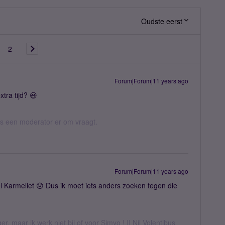
Oudste eerst
2
Forum|Forum|11 years ago
xtra tijd? 😃
 als een moderator er om vraagt.
Forum|Forum|11 years ago
pel Karmeliet 😞 Dus ik moet iets anders zoeken tegen die
er, maar ik werk niet bij of voor Simyo ! || Nil Volentibus