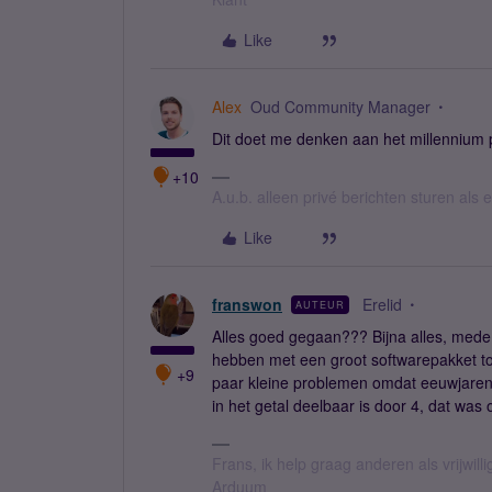
Like
Alex
Oud Community Manager
Dit doet me denken aan het millennium p
+10
A.u.b. alleen privé berichten sturen als
Like
franswon
Erelid
AUTEUR
Alles goed gegaan??? Bijna alles, mede 
hebben met een groot softwarepakket t
+9
paar kleine problemen omdat eeuwjaren 
in het getal deelbaar is door 4, dat wa
Frans, ik help graag anderen als vrijwillig
Arduum