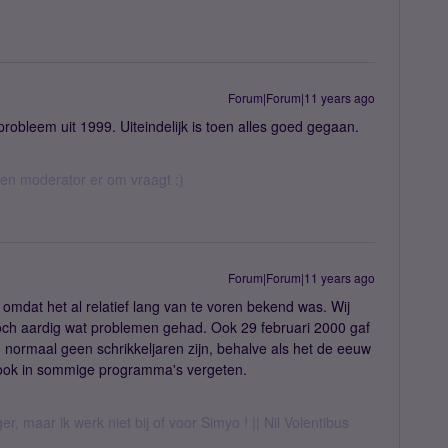
Forum|Forum|11 years ago
robleem uit 1999. Uiteindelijk is toen alles goed gegaan.
 een moderator er om vraagt :)
Forum|Forum|11 years ago
omdat het al relatief lang van te voren bekend was. Wij
och aardig wat problemen gehad. Ook 29 februari 2000 gaf
normaal geen schrikkeljaren zijn, behalve als het de eeuw
s ook in sommige programma's vergeten.
er, maar ik werk niet bij of voor Simyo ! || Nil Volentibus