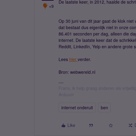
De laatste keer, in 2012, haalde de schr
+9
Op 30 juni van dit jaar gaat de klok nie
dat bestaat dus eigenlijk niet in onze c
86.401 seconden per dag, alleen die da
internet. De laatste keer dat de schri
Reddit, LinkedIn, Yelp en andere grote si
Lees
hier
verder.
Bron: webwereld.nl
Frans, ik help graag anderen als vrijwillig
Arduum
internet onderuit
ben
Like