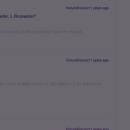
Forum|Forum|11 years ago
oeder, L.Rozewater?
richt sturen als de moderator daar om vraagt)
Forum|Forum|11 years ago
er, maar ik werk niet bij of voor Simyo ! || Nil Volentibus
Forum|Forum|11 years ago