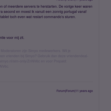
een of meerdere servers te herstarten. De vorige keer waren
ra second en moest ik vanuit een zonnig portugal vanaf
tablet toch even wat restart commando's sturen.
ie voor mij zit.
 Moderatoren zijn Simyo medewerkers. Wil je
geen vrienden bij Simyo? Gebruik dan deze vriendendeal-
l.simyo.nl/sim-only/ZnNV6c en voor Prepaid:
nNV6c.
Forum|Forum|11 years ago