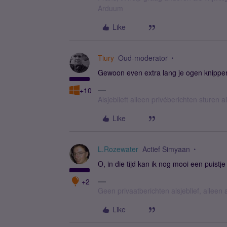
Arduum
Like
Tiury
Oud-moderator
Gewoon even extra lang je ogen knipper
+10
Alsjeblieft alleen privéberichten sturen
Like
L.Rozewater
Actief Simyaan
O, in die tijd kan ik nog mooi een puistj
+2
Geen privaatberichten alsjeblief, all
Like