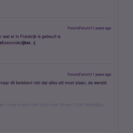
Forum|Forum|11 years ago
wat er in Frankrijk is gebeurt is
el
(seconde)
ijker. :(
Forum|Forum|11 years ago
maar dit betekent niet dat alles stil moet staan, de wereld
er, maar ik werk niet bij of voor Simyo ! || Nil Volentibus