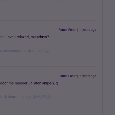
Forum|Forum|11 years ago
en.. even relaxed, misschien?
 als een moderator er om vraagt.
Forum|Forum|11 years ago
e door me moeder uit laten knijpen. :)
een als ik daarom vraag. 很快見到你