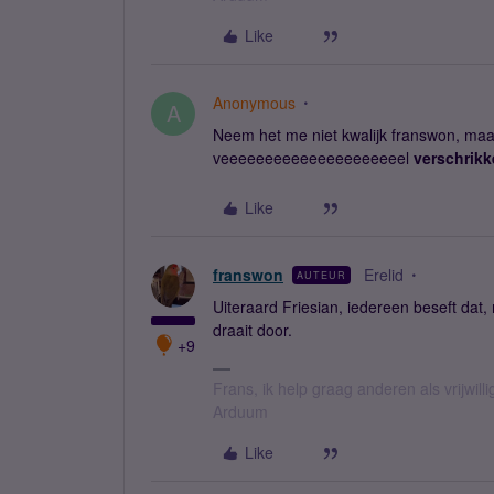
Like
Anonymous
A
Neem het me niet kwalijk franswon, maar 
veeeeeeeeeeeeeeeeeeeeel
verschrikk
Like
franswon
Erelid
AUTEUR
Uiteraard Friesian, iedereen beseft dat, 
draait door.
+9
Frans, ik help graag anderen als vrijwillig
Arduum
Like