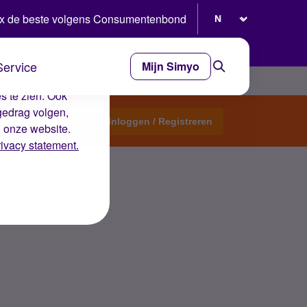
Selecteer taal
x de beste volgens Consumentenbond
Service
Mijn Simyo
e ervaring op de
s te zien. Ook
gedrag volgen,
Start een topic
Inloggen / Registreren
n onze website.
rivacy statement.