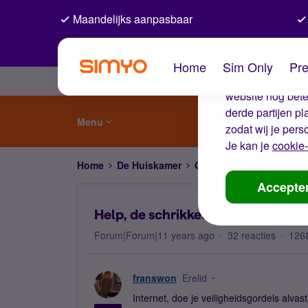
Maandelijks aanpasbaar
De coo
Home
Sim Only
Pre
Wij gebruiken co
website nog beter
derde partijen p
Menu
zodat wij je pers
Je kan je
cookie-
Home
De Huiskamer
Gewoon gezellig
Help
Accepte
Help, de schrikkelseconde komt e
Forum|Forum|11 years ago
32 reacties
126
franswon
Erelid
Internet, doe je veiligheidsgordels alv