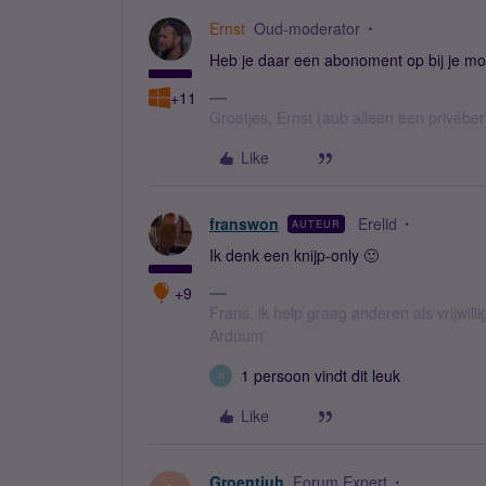
Ernst
Oud-moderator
Heb je daar een abonoment op bij je m
+11
Groetjes, Ernst (aub alleen een privébe
Like
franswon
Erelid
AUTEUR
Ik denk een knijp-only 🙂
+9
Frans, ik help graag anderen als vrijwillig
Arduum
1 persoon vindt dit leuk
R
Like
Groentjuh
Forum Expert