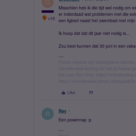
G
Misschien heb ik die tijd wel nodig om 
er inderdaad wat problemen met die ext
+10
een ligbed naast het zwembad met mijn 
Ik hoop dat dat dit jaar niet nodig is...
Zou best kunnen dat 30 juni in een vakant
Forum experts zijn behulpzame klanten.
vriendendeal-korting en heb je helaas 
link voor Sim-Only: https://vriendendea
https://vriendendeal.simyo.nl/prepaid/Z
Like
Ray
R
Een powernap :p
Klant