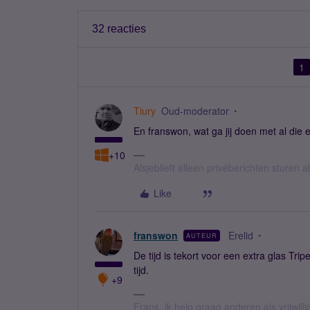
32 reacties
1
Tiury
Oud-moderator
En franswon, wat ga jij doen met al die e
+10
Alsjeblieft alleen privéberichten sturen
Like
franswon
Erelid
AUTEUR
De tijd is tekort voor een extra glas Tri
tijd.
+9
Frans, ik help graag anderen als vrijwillig