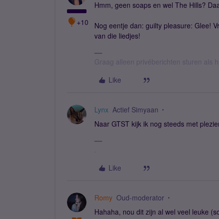
Hmm, geen soaps en wel The Hills? Daar
+10
Nog eentje dan: guilty pleasure: Glee! Vr
van die liedjes!
Graag alleen privéberichten sturen als 
Like
Lynx
Actief Simyaan
Naar GTST kijk ik nog steeds met plezier
.
Like
Romy
Oud-moderator
Hahaha, nou dit zijn al wel veel leuke (sc