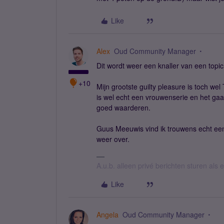
Like
Alex
Oud Community Manager
Dit wordt weer een knaller van een topi
+10
Mijn grootste guilty pleasure is toch wel 
is wel echt een vrouwenserie en het gaa
goed waarderen.
Guus Meeuwis vind ik trouwens echt een 
weer over.
A.u.b. alleen privé berichten sturen als
Like
Angela
Oud Community Manager