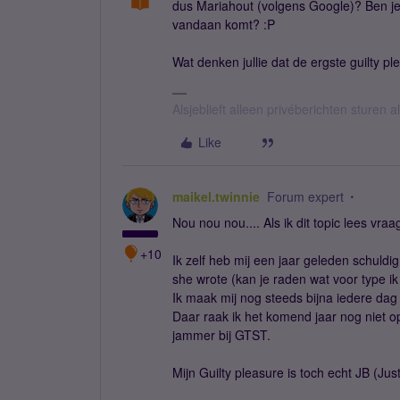
dus Mariahout (volgens Google)? Ben je
vandaan komt? :P
Wat denken jullie dat de ergste guilty pl
Alsjeblieft alleen privéberichten sturen
Like
maikel.twinnie
Forum expert
Nou nou nou.... Als ik dit topic lees vraag
+10
Ik zelf heb mij een jaar geleden schuld
she wrote (kan je raden wat voor type ik
Ik maak mij nog steeds bijna iedere da
Daar raak ik het komend jaar nog niet op
jammer bij GTST.
Mijn Guilty pleasure is toch echt JB (Jus