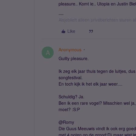
pleasure.. Komt ie.. Utopia en Justin Bie
Alsjeblieft alleen privéberichten sturen
Like
Anonymous
A
Guilty pleasure.
Ik zeg elk jaar thuis tegen de luitjes, 
songfestival.
En toch kijk ik het elk jaar weer....
Schuldig? Ja.
Ben ik een rare vogel? Misschien wel ja,
moet? :S:P
@Romy
Die Guus Meeuwis vindt ik ook erg goed
met 4 poten op de grond:D) maar wist je