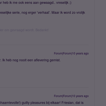
 heb ik me ook eens aan gewaagd.. vreselijk ;)
eselijke serie, nog erger 'verhaal'. Maar ik word zo vrolijk
hier om gevraagd wordt. Bedankt!
Forum|Forum|10 years ago
. Ik heb nog nooit een aflevering gemist.
Forum|Forum|10 years ago
haamtevolle!) guilty pleasures bij elkaar! Friesian, dat is