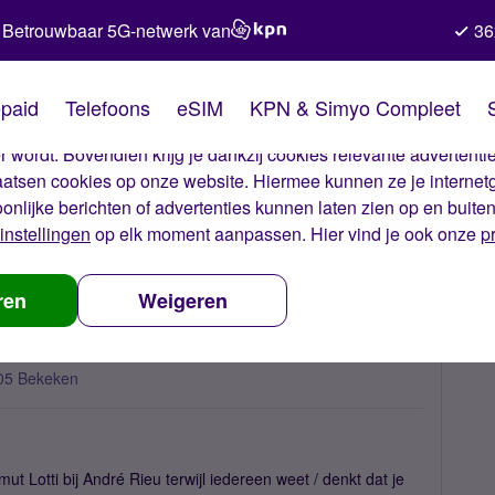
Betrouwbaar 5G-netwerk van
36
kies van Simyo
paid
Telefoons
eSIM
KPN & Simyo Compleet
okies op onze website. Met deze cookies zorgen wij ervoor dat j
 wordt. Bovendien krijg je dankzij cookies relevante advertentie
laatsen cookies op onze website. Hiermee kunnen ze je internet
oonlijke berichten of advertenties kunnen laten zien op en buite
instellingen
op elk moment aanpassen. Hier vind je ook onze
p
y pleasure
ren
Weigeren
05 Bekeken
t Lotti bij André Rieu terwijl iedereen weet / denkt dat je