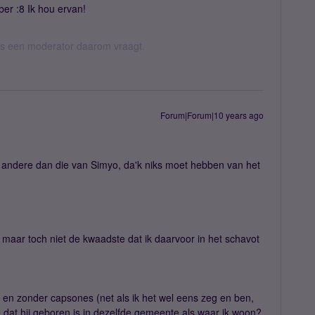
ber :8 Ik hou ervan!
 als een moderator daarom vraagt.
Forum|Forum|10 years ago
dus andere dan die van Simyo, da'k niks moet hebben van het
 maar toch niet de kwaadste dat ik daarvoor in het schavot
 en zonder capsones (net als ik het wel eens zeg en ben,
 dat hij geboren is in dezelfde gemeente als waar ik woon?