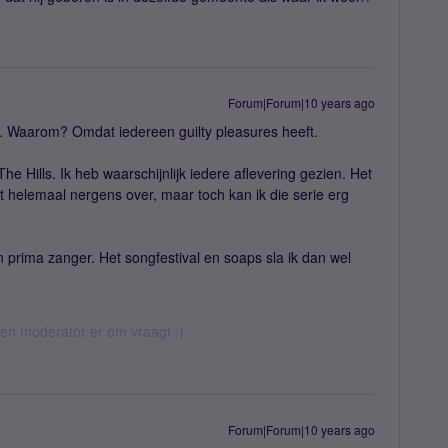
Forum|Forum|10 years ago
c. Waarom? Omdat iedereen guilty pleasures heeft.
The Hills. Ik heb waarschijnlijk iedere aflevering gezien. Het
t helemaal nergens over, maar toch kan ik die serie erg
prima zanger. Het songfestival en soaps sla ik dan wel
 een moderator er om vraagt :)
Forum|Forum|10 years ago