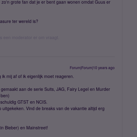
 zo'n grote fan dat je er bent gaan wonen omdat Guus er
easure ter wereld is?
 als een moderator er om vraagt.
Forum|Forum|10 years ago
 ik mij af of ik eigenlijk moet reageren.
ig gemaakt aan de serie Suits, JAG, Fairy Legel en Murder
 ben)
g schuldig GTST en NCIS.
 uitgekeken. Vind de breaks van de vakantie altijd erg
tin Bieber) en Mainstreet!