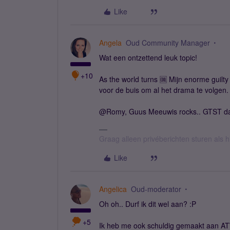
Like
Angela
Oud Community Manager
Wat een ontzettend leuk topic!
+10
As the world turns 🆒 Mijn enorme guil
voor de buis om al het drama te volgen. 
@Romy, Guus Meeuwis rocks.. GTST da
Graag alleen privéberichten sturen als 
Like
Angelica
Oud-moderator
Oh oh.. Durf ik dit wel aan? :P
+5
Ik heb me ook schuldig gemaakt aan ATWT