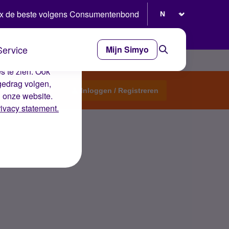
Selecteer taal
x de beste volgens Consumentenbond
Service
Mijn Simyo
e ervaring op de
s te zien. Ook
gedrag volgen,
Start een topic
Inloggen / Registreren
n onze website.
rivacy statement.