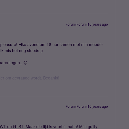
Forum|Forum|10 years ago
ty pleasure! Elke avond om 18 uur samen met m'n moeder
Ik mis het nog steeds ;)
arentegen.. 😉
hier om gevraagd wordt. Bedankt!
Forum|Forum|10 years ago
 en GTST. Maar die tijd is voorbij, haha! Mijn guilty