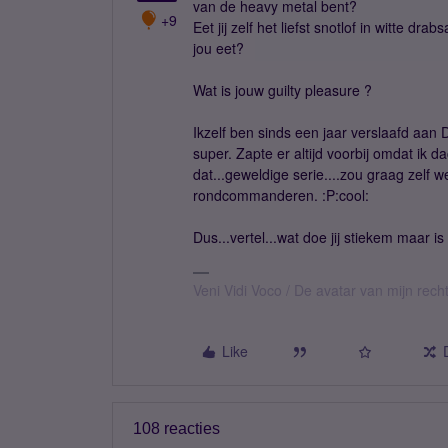
van de heavy metal bent?
+9
Eet jij zelf het liefst snotlof in witte dr
jou eet?
Wat is jouw guilty pleasure ?
Ikzelf ben sinds een jaar verslaafd aa
super. Zapte er altijd voorbij omdat ik 
dat...geweldige serie....zou graag zelf we
rondcommanderen. :P:cool:
Dus...vertel...wat doe jij stiekem maar i
Veni Vidi Voco / De avatar van mijn recht
Like
108 reacties