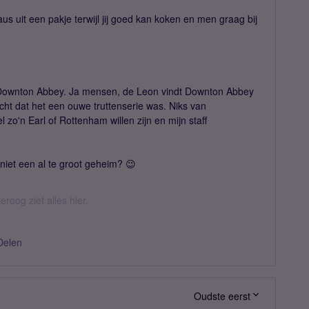
absaus uit een pakje terwijl jij goed kan koken en men graag bij
n Downton Abbey. Ja mensen, de Leon vindt Downton Abbey
dacht dat het een ouwe truttenserie was. Niks van
l zo'n Earl of Rottenham willen zijn en mijn staff
s niet een al te groot geheim? 😉
eroog ziet alles hier.
Delen
Oudste eerst