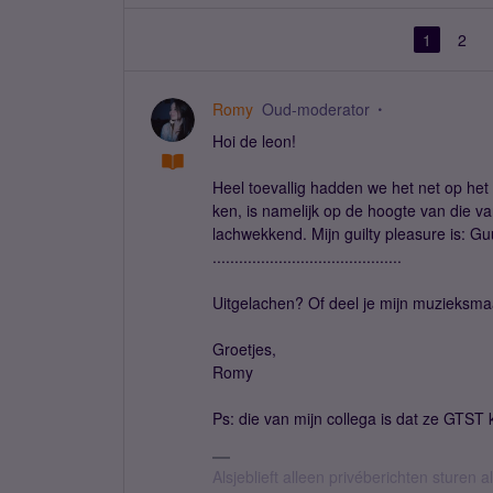
1
2
Romy
Oud-moderator
Hoi de leon!
Heel toevallig hadden we het net op het w
ken, is namelijk op de hoogte van die va
lachwekkend. Mijn guilty pleasure is: Gu
...........................................
Uitgelachen? Of deel je mijn muzieksm
Groetjes,
Romy
Ps: die van mijn collega is dat ze GTST k
Alsjeblieft alleen privéberichten sturen