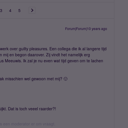
3
4
5
Forum|Forum|10 years ago
erk over guilty pleasures. Een collega die ik al langere tijd
n mij en begon daarover. Zij vindt het namelijk erg
us Meeuwis. Ik zal je nu even wat tijd geven om te lachen
aak misschien wel gewoon met mij? 🙂
ijkt. Dat is toch veeel raarder?!
 als een moderator er om vraagt.