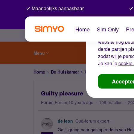
Maandelijks aanpasbaar
De coo
Home
Sim Only
Pre
Wij gebruiken co
website nog beter
derde partijen p
Menu
zodat wij je pers
Je kan je
cookie-
Home
De Huiskamer
Gewoon gezellig
Guilt
Accepte
Guilty pleasure
Forum|Forum|10 years ago
108 reacties
20
de leon
Oud-forum expert
Ga jij graag naar gastoptredens van Helmu