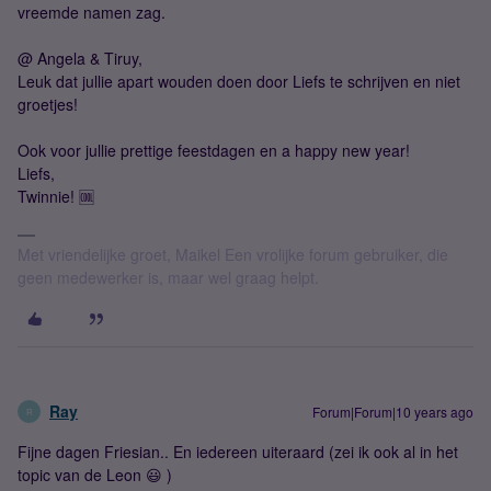
vreemde namen zag.
@ Angela & Tiruy,
Leuk dat jullie apart wouden doen door Liefs te schrijven en niet
groetjes!
Ook voor jullie prettige feestdagen en a happy new year!
Liefs,
Twinnie! 🆒
Met vriendelijke groet, Maikel Een vrolijke forum gebruiker, die
geen medewerker is, maar wel graag helpt.
Ray
Forum|Forum|10 years ago
R
Fijne dagen Friesian.. En iedereen uiteraard (zei ik ook al in het
topic van de Leon 😃 )