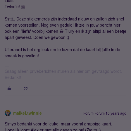
Liefs,
Twinnie! 🆒
Ssttt.. Deze stiekemerds zijn inderdaad nieuw en zullen zich snel
komen voorstellen. Nog even geduld! Ik zie in jouw bericht hier
ook een
'liefs'
voorbij komen 😃 Tiury en ik zijn altijd al een beetje
apart geweest. Doen we gewoon ;)
Uiteraard is het erg leuk om te lezen dat de kaart bij jullie in de
smaak is gevallen!
Graag alleen privéberichten sturen als hier om gevraagd wordt.
Bedankt!
maikel.twinnie
Forum|Forum|10 years ago
Simyo bedankt voor de leuke, maar vooral grappige kaart.
Hopelijk loopt Alex er niet alle dagen zo bij! (Zie trui)