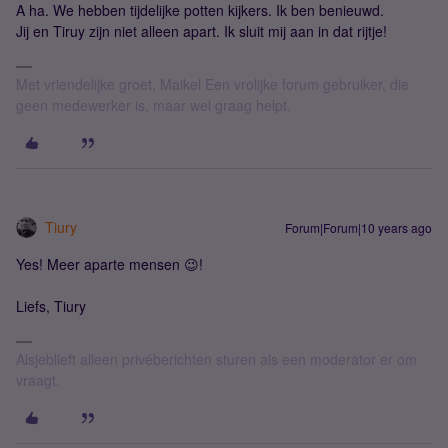
A ha. We hebben tijdelijke potten kijkers. Ik ben benieuwd.
Jij en Tiruy zijn niet alleen apart. Ik sluit mij aan in dat rijtje!
Met vriendelijke groet, Maikel Een vrolijke forum gebruiker, die
geen medewerker is, maar wel graag helpt.
Tiury
Forum|Forum|10 years ago
Yes! Meer aparte mensen 😉!
Liefs, Tiury
Alsjeblieft alleen privéberichten sturen als een moderator er om
vraagt.