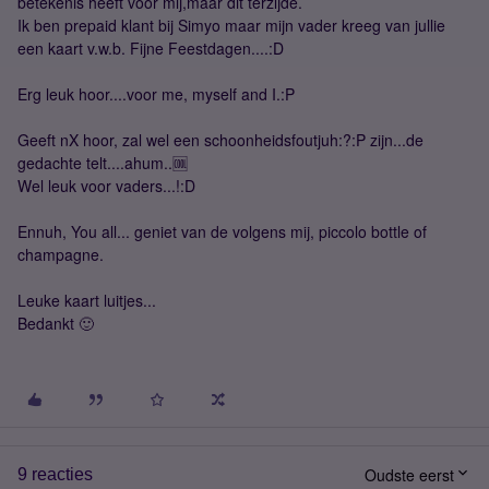
betekenis heeft voor mij,maar dit terzijde.
Ik ben prepaid klant bij Simyo maar mijn vader kreeg van jullie
een kaart v.w.b. Fijne Feestdagen....:D
Erg leuk hoor....voor me, myself and I.:P
Geeft nX hoor, zal wel een schoonheidsfoutjuh:?:P zijn...de
gedachte telt....ahum..🆒
Wel leuk voor vaders...!:D
Ennuh, You all... geniet van de volgens mij, piccolo bottle of
champagne.
Leuke kaart luitjes...
Bedankt 🙂
Oudste eerst
9 reacties