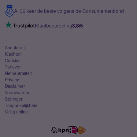
5G internet
Contact
Al 36 keer de beste volgens de Consumentenbond
Mobiel internet
VoLTE 4G bellen
Klantbeoordeling
3.8/5
Mobiel abonnement
Simkaart
Annuleren
Klachten
Cookies
Tarieven
Netneutraliteit
Privacy
Disclaimer
Voorwaarden
Storingen
Toegankelijkheid
Veilig online