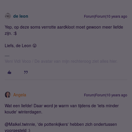
de leon
Forum|Forum|10 years ago
Yep, op deze soms verrotte aardkloot moet gewoon meer liefde
zijn. :$
Liefs, de Leon 😛
Veni Vidi Voco / De avatar van mijn rechteroog ziet alles hier.
Angela
Forum|Forum|10 years ago
Wat een liefde! Daar word je warm van tijdens de 'iets minder
koude' winterdagen.
@Maikel.twinnie, 'de pottenkijkers' hebben zich ondertussen
voorgesteld ;)