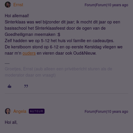
Ernst
Forum|Forum|10 years ago
Hoi allemaal!
Sinterklaas was wel bijzonder dit jaar; ik mocht dit jaar op een
basisschool het SInterklaasfeest door de ogen van de
Goedheiligman meemaken :$
Zelf hadden we op 5-12 het huis vol familie en cadeautjes.
De kerstboom stond op 6-12 en op eerste Kerstdag vliegen we
naar m'n
ouders
en vieren daar ook Oud&Nieuw.
Groetjes, Ernst (aub alleen een privébericht sturen als de
moderator daar om vraagt)
Angela
Forum|Forum|10 years ago
AUTEUR
Hoi all,