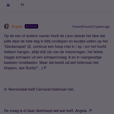
Angela
Forum|Forum|10 years ago
AUTEUR
Op de een of andere manier heeft de Leon steeds het idee dat
jullie daar de hele dag in kilts rondlopen en koutjes vatten op het
'Glockenspiel' 😛, continue een hoop mist in / op / om het hoofd
hebben hangen, altijd drijf zijn van de miezerregen, het liefste
haggis schrapen uit een schapenmaag :8 en in naargeestige
kastelen ronddwalen. Maar dat beeld zal wel helemaal niet
kloppen, aye Scotty? . ;):P
In Veenendaal leeft Carnaval helemaal niet,
De vraag is of daar überhaupt wel wat leeft, Angela. :P