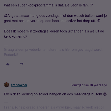
Wat een super kookprogramma is dat. De Leon is fan. :P
@Angela...maar hang des zondags niet den wasch buiten want je
gaat met pek en veren op een boerenmestkar het dorp uit. :D
Doei! Ik moet mijn zondagse kleren toch uithangen als we uit de
kerk komen 😉
Graag alleen privéberichten sturen als hier om gevraagd wordt.
Bedankt!
franswon
Forum|Forum|10 years ago
Even deze kleding op zolder hangen en des maandags buiten! 🙂
Frans, ik help graag anderen als vrijwilliger, maar ik werk niet bij