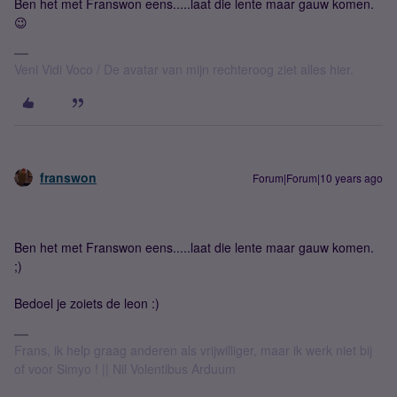
Ben het met Franswon eens.....laat die lente maar gauw komen.
😉
Veni Vidi Voco / De avatar van mijn rechteroog ziet alles hier.
franswon
Forum|Forum|10 years ago
Ben het met Franswon eens.....laat die lente maar gauw komen.
;)
Bedoel je zoiets de leon :)
Frans, ik help graag anderen als vrijwilliger, maar ik werk niet bij
of voor Simyo ! || Nil Volentibus Arduum