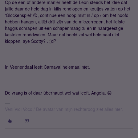
Op de een of andere manier heeft de Leon steeds het idee dat
jullie daar de hele dag in kilts rondlopen en koutjes vatten op het
'Glockenspiel' 😛, continue een hoop mist in / op / om het hoofd
hebben hangen, altijd drijf zijn van de miezerregen, het liefste
haggis schrapen uit een schapenmaag :8 en in naargeestige
kastelen ronddwalen. Maar dat beeld zal wel helemaal niet
kloppen, aye Scotty? . ;):P
In Veenendaal leeft Carnaval helemaal niet,
De vraag is of daar überhaupt wel wat leeft, Angela. 😛
Veni Vidi Voco / De avatar van mijn rechteroog ziet alles hier.