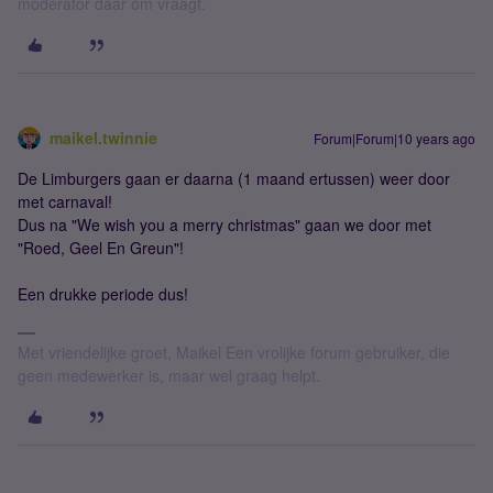
moderator daar om vraagt.
maikel.twinnie
Forum|Forum|10 years ago
De Limburgers gaan er daarna (1 maand ertussen) weer door
met carnaval!
Dus na "We wish you a merry christmas" gaan we door met
"Roed, Geel En Greun"!
Een drukke periode dus!
Met vriendelijke groet, Maikel Een vrolijke forum gebruiker, die
geen medewerker is, maar wel graag helpt.