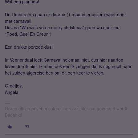
Wat een plannen!
De Limburgers gaan er daarna (1 maand ertussen) weer door
met carnaval!
Dus na "We wish you a merry christmas" gaan we door met
"Roed, Geel En Greun"!
Een drukke periode dus!
In Veenendaal leeft Carnaval helemaal niet, dus hier naartoe
leven doe ik niet. Ik moet ook eerlijk zeggen dat ik nog nooit naar
het zuiden afgereisd ben om dit een keer te vieren.
Groetjes,
Angela
Graag alleen privéberichten sturen als hier om gevraagd wordt.
Bedankt!