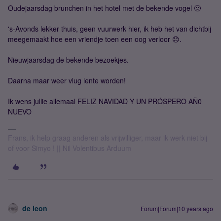
Oudejaarsdag brunchen in het hotel met de bekende vogel 🙂
's-Avonds lekker thuis, geen vuurwerk hier, ik heb het van dichtbij
meegemaakt hoe een vriendje toen een oog verloor 😞.
Nieuwjaarsdag de bekende bezoekjes.
Daarna maar weer vlug lente worden!
Ik wens jullie allemaal FELIZ NAVIDAD Y UN PRÓSPERO AÑ0
NUEVO
Frans, ik help graag anderen als vrijwilliger, maar ik werk niet bij
of voor Simyo ! || Nil Volentibus Arduum
de leon
Forum|Forum|10 years ago