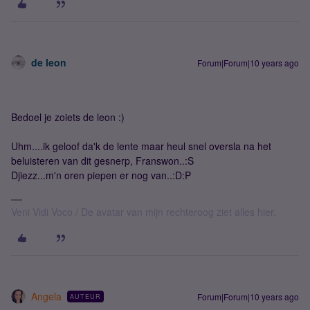
de leon
Forum|Forum|10 years ago
Bedoel je zoiets de leon :)
Uhm....ik geloof da'k de lente maar heul snel oversla na het
beluisteren van dit gesnerp, Franswon..:S
Djiezz...m'n oren piepen er nog van..:D:P
Veni Vidi Voco / De avatar van mijn rechteroog ziet alles hier.
Angela
Forum|Forum|10 years ago
AUTEUR