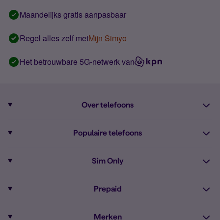
Maandelijks gratis aanpasbaar
Regel alles zelf met
Mijn Simyo
Het betrouwbare 5G-netwerk van
Over telefoons
Abonnement met telefoon
Populaire telefoons
Informatie over telefoons
Pixel 10
Sim Only
Alle telefoons
Pixel 9a
Sim Only
Prepaid
iPhone 16
Sim Only internet
Prepaid
iPhone 16e
Merken
Onbeperkt bellen