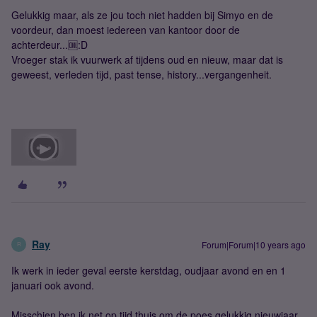
Gelukkig maar, als ze jou toch niet hadden bij Simyo en de
voordeur, dan moest iedereen van kantoor door de
achterdeur...🆒:D
Vroeger stak ik vuurwerk af tijdens oud en nieuw, maar dat is
geweest, verleden tijd, past tense, history...vergangenheit.
Ray
Forum|Forum|10 years ago
R
Ik werk in ieder geval eerste kerstdag, oudjaar avond en en 1
januari ook avond.
Misschien ben ik net op tijd thuis om de poes gelukkig nieuwjaar