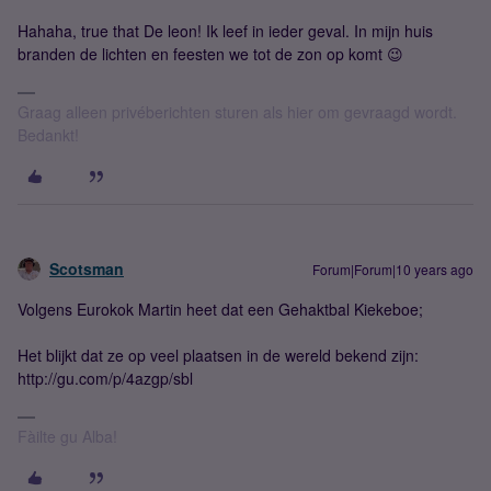
Hahaha, true that De leon! Ik leef in ieder geval. In mijn huis
branden de lichten en feesten we tot de zon op komt 😉
Graag alleen privéberichten sturen als hier om gevraagd wordt.
Bedankt!
Scotsman
Forum|Forum|10 years ago
Volgens Eurokok Martin heet dat een Gehaktbal Kiekeboe;
Het blijkt dat ze op veel plaatsen in de wereld bekend zijn:
http://gu.com/p/4azgp/sbl
Fàilte gu Alba!