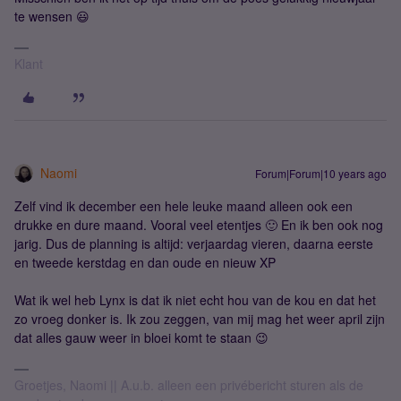
te wensen 😃
Klant
Naomi
Forum|Forum|10 years ago
Zelf vind ik december een hele leuke maand alleen ook een
drukke en dure maand. Vooral veel etentjes 🙂 En ik ben ook nog
jarig. Dus de planning is altijd: verjaardag vieren, daarna eerste
en tweede kerstdag en dan oude en nieuw XP
Wat ik wel heb Lynx is dat ik niet echt hou van de kou en dat het
zo vroeg donker is. Ik zou zeggen, van mij mag het weer april zijn
dat alles gauw weer in bloei komt te staan 😉
Groetjes, Naomi || A.u.b. alleen een privébericht sturen als de