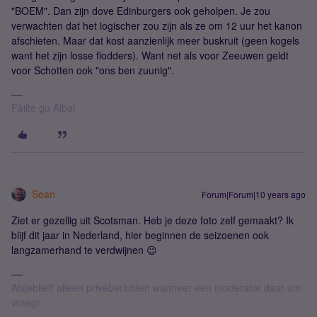
"BOEM". Dan zijn dove Edinburgers ook geholpen. Je zou
verwachten dat het logischer zou zijn als ze om 12 uur het kanon
afschieten. Maar dat kost aanzienlijk meer buskruit (geen kogels
want het zijn losse flodders). Want net als voor Zeeuwen geldt
voor Schotten ook "ons ben zuunig".
Fàilte gu Alba!
Sean
Forum|Forum|10 years ago
Ziet er gezellig uit Scotsman. Heb je deze foto zelf gemaakt? Ik
blijf dit jaar in Nederland, hier beginnen de seizoenen ook
langzamerhand te verdwijnen 😉
Alsjeblieft alleen privéberichten wanneer een moderator daar om
vraagt.