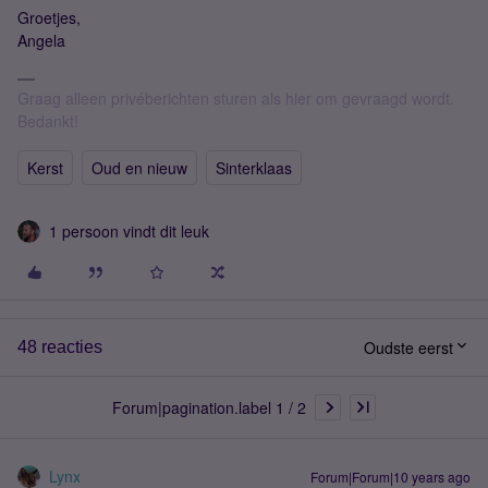
Groetjes,
Angela
Graag alleen privéberichten sturen als hier om gevraagd wordt.
Bedankt!
Kerst
Oud en nieuw
Sinterklaas
1 persoon vindt dit leuk
Oudste eerst
48 reacties
Forum|pagination.label 1 / 2
Lynx
Forum|Forum|10 years ago