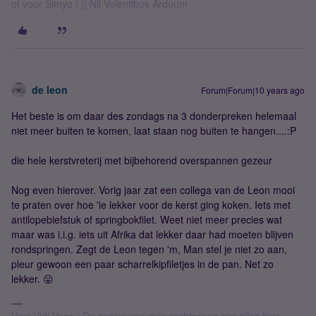
of voor Simyo ! || Nil Volentibus Arduum
de leon
Forum|Forum|10 years ago
Het beste is om daar des zondags na 3 donderpreken helemaal
niet meer buiten te komen, laat staan nog buiten te hangen....:P
die hele kerstvreterij met bijbehorend overspannen gezeur
Nog even hierover. Vorig jaar zat een collega van de Leon mooi
te praten over hoe 'ie lekker voor de kerst ging koken. Iets met
antilopebiefstuk of springbokfilet. Weet niet meer precies wat
maar was i.i.g. iets uit Afrika dat lekker daar had moeten blijven
rondspringen. Zegt de Leon tegen 'm, Man stel je niet zo aan,
pleur gewoon een paar scharrelkipfiletjes in de pan. Net zo
lekker. 😛
Veni Vidi Voco / De avatar van mijn rechteroog ziet alles hier.