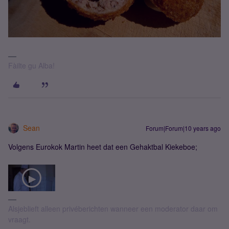
Fàilte gu Alba!
Sean
Forum|Forum|10 years ago
Volgens Eurokok Martin heet dat een Gehaktbal Kiekeboe;
Alsjeblieft alleen privéberichten wanneer een moderator daar om
vraagt.