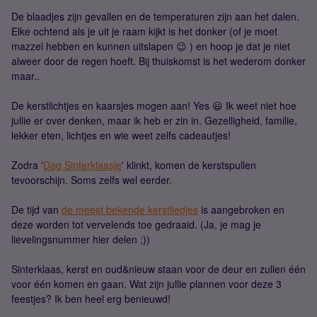
De blaadjes zijn gevallen en de temperaturen zijn aan het dalen.
Elke ochtend als je uit je raam kijkt is het donker (of je moet
mazzel hebben en kunnen uitslapen 😉 ) en hoop je dat je niet
alweer door de regen hoeft. Bij thuiskomst is het wederom donker
maar..
De kerstlichtjes en kaarsjes mogen aan! Yes 😃 Ik weet niet hoe
jullie er over denken, maar ik heb er zin in. Gezelligheid, familie,
lekker eten, lichtjes en wie weet zelfs cadeautjes!
Zodra '
Dag Sinterklaasje
' klinkt, komen de kerstspullen
tevoorschijn. Soms zelfs wel eerder.
De tijd van
de meest bekende kerstliedjes
is aangebroken en
deze worden tot vervelends toe gedraaid. (Ja, je mag je
lievelingsnummer hier delen ;))
Sinterklaas, kerst en oud&nieuw staan voor de deur en zullen één
voor één komen en gaan. Wat zijn jullie plannen voor deze 3
feestjes? Ik ben heel erg benieuwd!