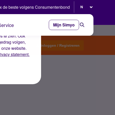
Selecteer taal
x de beste volgens Consumentenbond
Service
Mijn Simyo
e ervaring op de
s te zien. Ook
gedrag volgen,
Start een topic
Inloggen / Registreren
n onze website.
rivacy statement.