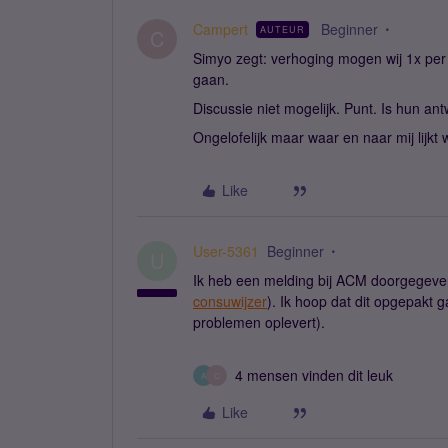
Campert
Beginner
AUTEUR
C
Simyo zegt: verhoging mogen wij 1x per
gaan.
Discussie niet mogelijk. Punt. Is hun a
Ongelofelijk maar waar en naar mij lijkt w
Like
User-5361
Beginner
U
Ik heb een melding bij ACM doorgegeve
consuwijzer
). Ik hoop dat dit opgepakt 
problemen oplevert).
4 mensen vinden dit leuk
A
C
Like