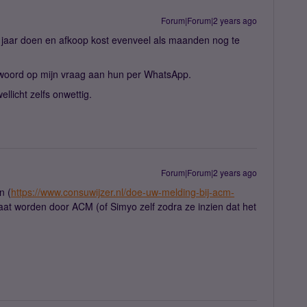
Forum|Forum|2 years ago
 jaar doen en afkoop kost evenveel als maanden nog te
ntwoord op mijn vraag aan hun per WhatsApp.
ellicht zelfs onwettig.
Forum|Forum|2 years ago
n (
https://www.consuwijzer.nl/doe-uw-melding-bij-acm-
gaat worden door ACM (of Simyo zelf zodra ze inzien dat het