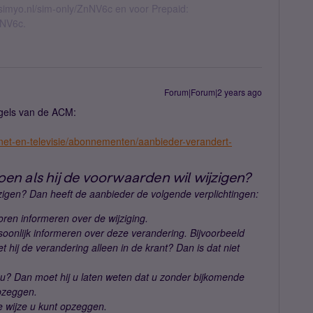
l.simyo.nl/sim-only/ZnNV6c en voor Prepaid:
nNV6c.
Forum|Forum|2 years ago
regels van de ACM:
ernet-en-televisie/abonnementen/aanbieder-verandert-
n als hij de voorwaarden wil wijzigen?
igen? Dan heeft de aanbieder de volgende verplichtingen:
ren informeren over de wijziging.
rsoonlijk informeren over deze verandering. Bijvoorbeeld
t hij de verandering alleen in de krant? Dan is dat niet
 u? Dan moet hij u laten weten dat u zonder bijkomende
pzeggen.
e wijze u kunt opzeggen.