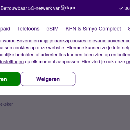
Betrouwbaar 5G-netwerk van
36
kies van Simyo
paid
Telefoons
eSIM
KPN & Simyo Compleet
okies op onze website. Met deze cookies zorgen wij ervoor dat j
 wordt. Bovendien krijg je dankzij cookies relevante advertentie
laatsen cookies op onze website. Hiermee kunnen ze je internet
oonlijke berichten of advertenties kunnen laten zien op en buite
instellingen
op elk moment aanpassen. Hier vind je ook onze
p
 inflatie onacceptabel?
ren
Weigeren
Bekeken