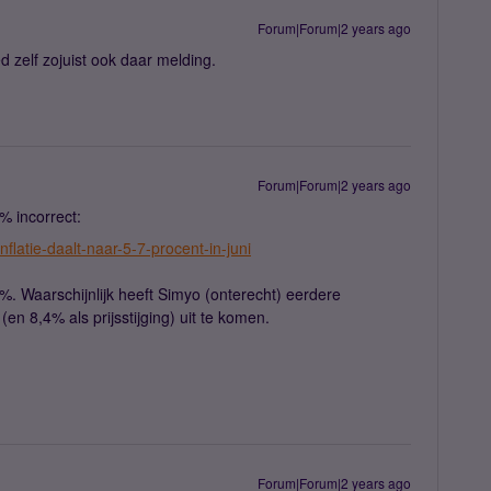
Forum|Forum|2 years ago
zelf zojuist ook daar melding.
Forum|Forum|2 years ago
4% incorrect:
nflatie-daalt-naar-5-7-procent-in-juni
5,7%. Waarschijnlijk heeft Simyo (onterecht) eerdere
 8,4% als prijsstijging) uit te komen.
Forum|Forum|2 years ago