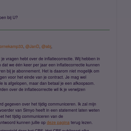
pen bij U?
ornekamp33
,
@JanD
,
@abj
,
 je vragen hebt over de inflatiecorrectie. Wij hebben in
 dat we één keer per jaar een inflatiecorrectie kunnen
n bij je abonnement. Het is daarom niet mogelijk om
en voor het einde van je contract. Je mag wel
de is afgelopen, maar dan betaal je een afkoopsom.
en over de inflatiecorrectie wil ik je verwijzen
rd gegeven over het tijdig communiceren. Ik zal mijn
oerder van Simyo heeft in een statement laten weten
et het tijdig communiceren van de
n antwoord kunnen jullie op
deze pagina
terug lezen.
astgesteld door het CBS. Het CBS publiceert elke