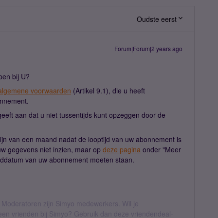
Oudste eerst
Forum|Forum|2 years ago
pen bij U?
algemene voorwaarden
(Artikel 9.1), die u heeft
onnement.
geeft aan dat u niet tussentijds kunt opzeggen door de
jn van een maand nadat de looptijd van uw abonnement is
uw gegevens niet inzien, maar op
deze pagina
onder "Meer
 einddatum van uw abonnement moeten staan.
 Moderatoren zijn Simyo medewerkers. Wil je
geen vrienden bij Simyo? Gebruik dan deze vriendendeal-