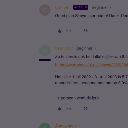
Campert
Beginner
AUTEUR
C
Goed plan Simyo user name! Dank. Deed 
Like
User-5361
Beginner
U
Zo te zien is ook het inflatiecijfer van 8,
https://www.cbs.nl/nl-nl/nieuws/2023/28/i
Het cijfer 1 juli 2022 - 31 juni 2023 is 
maandcijfers meegenomen om op 8,9% (en
1 persoon vindt dit leuk
Like
Anonymous