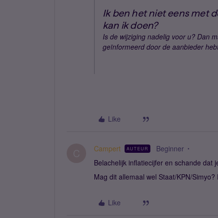
Ik ben het niet eens met 
kan ik doen?
Is de wijziging nadelig voor u? Dan 
geïnformeerd door de aanbieder hebt
Like
Campert
Beginner
AUTEUR
C
Belachelijk inflatiecijfer en schande da
Mag dit allemaal wel Staat/KPN/Simyo? 
Like