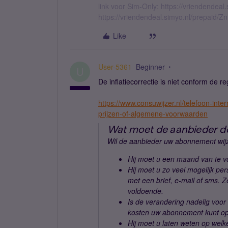
link voor Sim-Only: https://vriendendea
https://vriendendeal.simyo.nl/prepaid/Z
Like
User-5361
Beginner
U
De inflatiecorrectie is niet conform de 
https://www.consuwijzer.nl/telefoon-int
prijzen-of-algemene-voorwaarden
Wat moet de aanbieder doe
Wil de aanbieder uw abonnement wijz
Hij moet u een maand van te vo
Hij moet u zo veel mogelijk pe
met een brief, e-mail of sms. Ze
voldoende.
Is de verandering nadelig voor
kosten uw abonnement kunt o
Hij moet u laten weten op welk