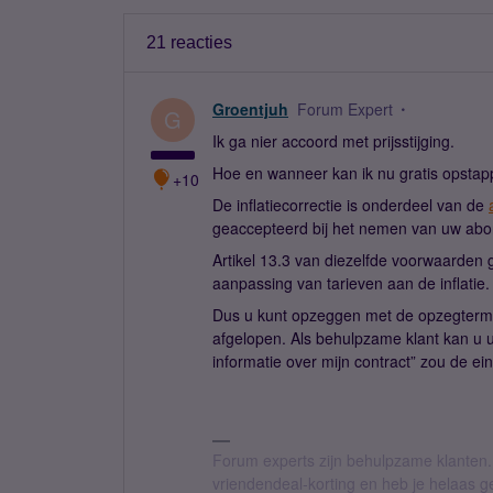
21 reacties
Groentjuh
Forum Expert
G
Ik ga nier accoord met prijsstijging.
Hoe en wanneer kan ik nu gratis opstap
+10
De inflatiecorrectie is onderdeel van de
geaccepteerd bij het nemen van uw ab
Artikel 13.3 van diezelfde voorwaarden 
aanpassing van tarieven aan de inflatie.
Dus u kunt opzeggen met de opzegtermi
afgelopen. Als behulpzame klant kan u 
informatie over mijn contract” zou de
Forum experts zijn behulpzame klanten.
vriendendeal-korting en heb je helaas 