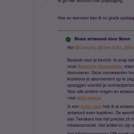
Ik ga nier accoord met prijsstijging.
Hoe en wanneer kan ik nu gratis opstap
Beste antwoord door
Seren
Hoi
@Campert
,
@User-5361
,
@Do
Bedankt voor je bericht. Ik snap dat
onze
Algemene Voorwaarden
staan
doorvoeren. Deze voorwaarden hore
kosteloos je abonnement op te zegg
opzeggen voordat je contractperio
Voor alle andere vragen en antwoord
naar
deze pagina
.
In een
ander topic
heb ik al antwoo
antwoord even kopiëren. De woordv
aan Tweakers hoe het precies zit m
inflatiecorrectie. Het artikel en zij
Het inflatiepercentage CPI wordt v