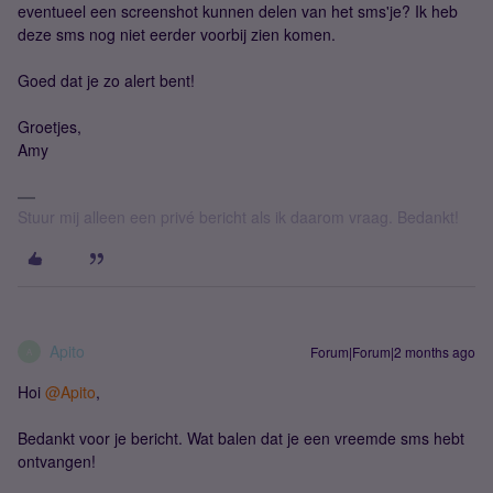
eventueel een screenshot kunnen delen van het sms'je? Ik heb
deze sms nog niet eerder voorbij zien komen.
Goed dat je zo alert bent!
Groetjes,
Amy
Stuur mij alleen een privé bericht als ik daarom vraag. Bedankt!
Apito
Forum|Forum|2 months ago
A
Hoi ​
@Apito
,
Bedankt voor je bericht. Wat balen dat je een vreemde sms hebt
ontvangen!