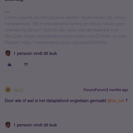
Forum experts zijn behulpzame klanten. Moderatoren zijn Simyo
medewerkers. Wil je vriendendeal-korting en heb je helaas geen
vrienden bij Simyo? Gebruik dan deze vriendendeal-link voor
Sim-Only: https://vriendendeal.simyo.nl/sim-only/ZnNV6c en voor
Prepaid: https://vriendendeal.simyo.nl/prepaid/ZnNV6c.
1 persoon vindt dit leuk
JanD
Forum|Forum|3 months ago
Door wie of wat is het dataplafond ongedaan gemaakt ​
@Jo_ost
?
1 persoon vindt dit leuk