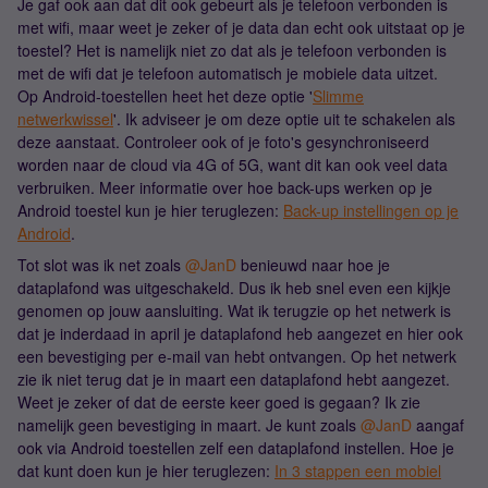
Je gaf ook aan dat dit ook gebeurt als je telefoon verbonden is
met wifi, maar weet je zeker of je data dan echt ook uitstaat op je
toestel? Het is namelijk niet zo dat als je telefoon verbonden is
met de wifi dat je telefoon automatisch je mobiele data uitzet.
Op Android-toestellen heet het deze optie '
Slimme
netwerkwissel
'. Ik adviseer je om deze optie uit te schakelen als
deze aanstaat. Controleer ook of je foto's gesynchroniseerd
worden naar de cloud via 4G of 5G, want dit kan ook veel data
verbruiken. Meer informatie over hoe back-ups werken op je
Android toestel kun je hier teruglezen:
Back-up instellingen op je
Android
.
Tot slot was ik net zoals ​
@JanD
benieuwd naar hoe je
dataplafond was uitgeschakeld. Dus ik heb snel even een kijkje
genomen op jouw aansluiting. Wat ik terugzie op het netwerk is
dat je inderdaad in april je dataplafond heb aangezet en hier ook
een bevestiging per e-mail van hebt ontvangen. Op het netwerk
zie ik niet terug dat je in maart een dataplafond hebt aangezet.
Weet je zeker of dat de eerste keer goed is gegaan? Ik zie
namelijk geen bevestiging in maart. Je kunt zoals ​
@JanD
aangaf
ook via Android toestellen zelf een dataplafond instellen. Hoe je
dat kunt doen kun je hier teruglezen:
In 3 stappen een mobiel