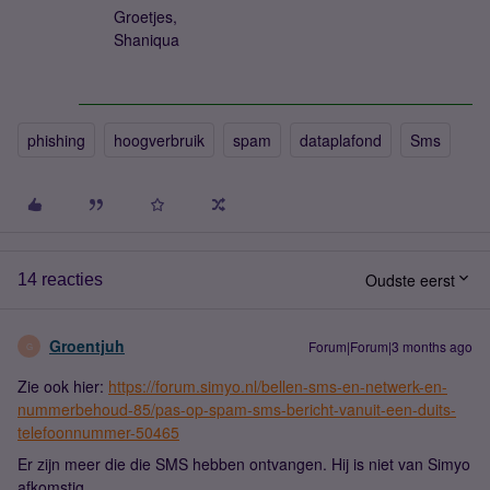
Groetjes,
Shaniqua
phishing
hoogverbruik
spam
dataplafond
Sms
Oudste eerst
14 reacties
Groentjuh
Forum|Forum|3 months ago
G
Zie ook hier:
https://forum.simyo.nl/bellen-sms-en-netwerk-en-
nummerbehoud-85/pas-op-spam-sms-bericht-vanuit-een-duits-
telefoonnummer-50465
Er zijn meer die die SMS hebben ontvangen. Hij is niet van Simyo
afkomstig.