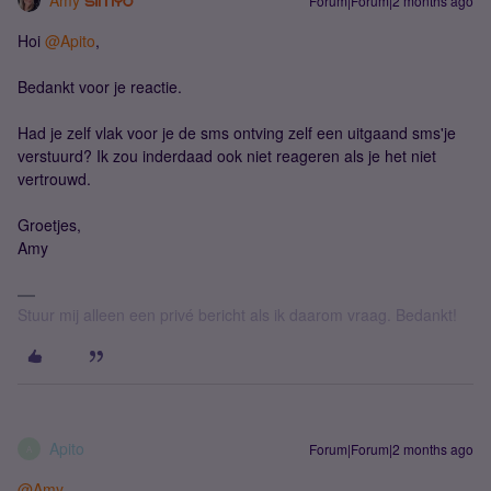
Amy
Forum|Forum|2 months ago
Hoi ​
@Apito
,
Bedankt voor je reactie.
Had je zelf vlak voor je de sms ontving zelf een uitgaand sms'je
verstuurd? Ik zou inderdaad ook niet reageren als je het niet
vertrouwd.
Groetjes,
Amy
Stuur mij alleen een privé bericht als ik daarom vraag. Bedankt!
Apito
Forum|Forum|2 months ago
A
@Amy
,