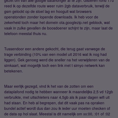
gezet om van alle google datahonger af te zijn. Gisteren rond 17u
reed ik op dezelfde route weer ruim 2gb dataverbruik, terwijl de
gsm gelockt op de stoel lag en hooguit wat browsers
openstonden zonder lopende downloads. Ik heb voor de
zekerheid toch maar het domein ota.googlezip.net geblock, wat
vaak in zulke gevallen de boosdoener schijnt te zijn, maar laat de
telefoon meestal thuis nu.
Tussendoor een andere gekocht, die terug gaat vanwege de
trage verbinding (10% van een model uit 2016 wat ik nog had
liggen). Gek genoeg werd die sneller na het verwijderen van de
simkaart, wat mogelijk toch een link met t simyo netwerk kan
betekenen.
Maar eerlijk gezegd, vind ik het van de zotten om een
dataplafond nodig te hebben wanneer ik maandelijks 2,5 vd 12gb
verbruikte, met uitschieters naar 4,5gb als ik paar dagen wifi uit
had staan. En heb al begrepen, dat dit vaak pas na opraken
bundel actief wordt dus dan zou ik ieder uur moeten checken of
de data op hol slaat. Meestal is dit namelijk om xx:00, :01 of :02