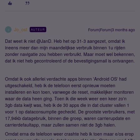
Jo_ost
Forum|Forum|3 months ago
AUTEUR
J
Dat weet ik niet @JanD. Heb het op 31-3 aangezet, omdat ik
ineens meer dan mijn maandelijkse verbruik binnen 1u rijden
zonder navigatie zou hebben verbruikt. Maar moet wel bekennen,
dat ik niet heb gecontroleerd of de bevestigingsmail is ontvangen.
Omdat ik ook allerlei verdachte apps binnen 'Android OS' had
uitgeschakeld, heb ik de telefoon eerst opnieuw moeten
installeren en kon toen, vanwege de reset, makkelijker monitoren
waar de data heen ging. Toen ik die week weer een keer zo'n
3gb data kwijt was, heb ik de 30 apps die in dat cluster vallen 1
voor 1 op dataconsumptie gecheckt. De grootste verbruikers, met
17,94kb datagebruik, binnen die groep, waren carrierupdate en
carrierdefaultapp, maar zullen samen niet de 3gb halen.
Omdat erna de telefoon weer crashte heb ik toen maar e/os erop