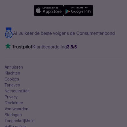
OPPO
Simyo Compleet
eSIM
Samsung A56
Over Simyo
Samsung
Meerdere nummers
Samsung S25 FE
Blog
5G internet
Contact
Al 36 keer de beste volgens de Consumentenbond
Mobiel internet
VoLTE 4G bellen
Klantbeoordeling
3.8/5
Mobiel abonnement
Simkaart
Annuleren
Klachten
Cookies
Tarieven
Netneutraliteit
Privacy
Disclaimer
Voorwaarden
Storingen
Toegankelijkheid
Veilig online