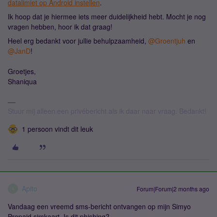
datalimiet op Android instellen
.
Ik hoop dat je hiermee iets meer duidelijkheid hebt. Mocht je nog
vragen hebben, hoor ik dat graag!
Heel erg bedankt voor jullie behulpzaamheid, ​
@Groentjuh
en ​
@JanD
!
Groetjes,
Shaniqua
Stuur mij alleen een privébericht als ik daar naar vraag. Bedankt!
1 persoon vindt dit leuk
Apito
Forum|Forum|2 months ago
A
Vandaag een vreemd sms-bericht ontvangen op mijn Simyo
Prepaid simkaart. Is dit phishing?