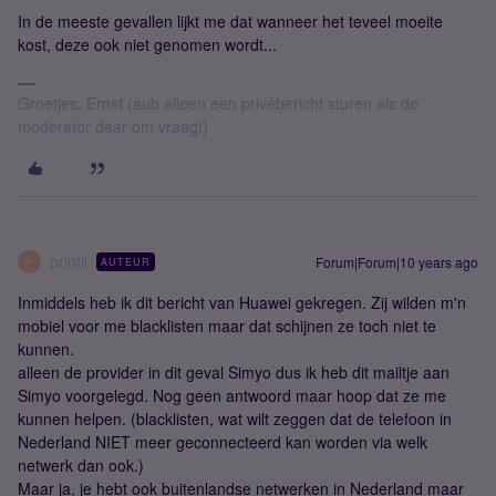
In de meeste gevallen lijkt me dat wanneer het teveel moeite
kost, deze ook niet genomen wordt...
Groetjes, Ernst (aub alleen een privébericht sturen als de
moderator daar om vraagt)
printil
Forum|Forum|10 years ago
AUTEUR
P
Inmiddels heb ik dit bericht van Huawei gekregen. Zij wilden m'n
mobiel voor me blacklisten maar dat schijnen ze toch niet te
kunnen.
alleen de provider in dit geval Simyo dus ik heb dit mailtje aan
Simyo voorgelegd. Nog geen antwoord maar hoop dat ze me
kunnen helpen. (blacklisten, wat wilt zeggen dat de telefoon in
Nederland NIET meer geconnecteerd kan worden via welk
netwerk dan ook.)
Maar ja, je hebt ook buitenlandse netwerken in Nederland maar