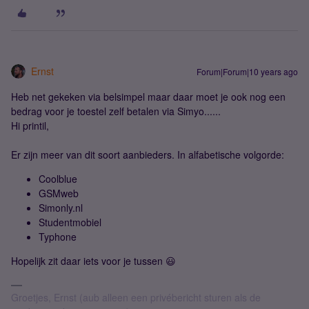
Ernst
Forum|Forum|10 years ago
Heb net gekeken via belsimpel maar daar moet je ook nog een
bedrag voor je toestel zelf betalen via Simyo......
Hi printil,
Er zijn meer van dit soort aanbieders. In alfabetische volgorde:
Coolblue
GSMweb
Simonly.nl
Studentmobiel
Typhone
Hopelijk zit daar iets voor je tussen 😃
Groetjes, Ernst (aub alleen een privébericht sturen als de