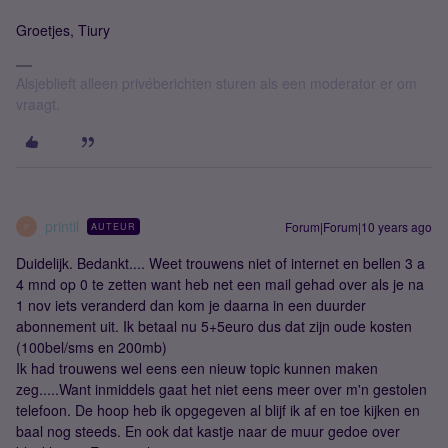
Groetjes, Tiury
Alsjeblieft alleen privéberichten sturen als een moderator er om
vraagt.
printil
Forum|Forum|10 years ago
AUTEUR
P
Duidelijk. Bedankt.... Weet trouwens niet of internet en bellen 3 a
4 mnd op 0 te zetten want heb net een mail gehad over als je na
1 nov iets veranderd dan kom je daarna in een duurder
abonnement uit. Ik betaal nu 5+5euro dus dat zijn oude kosten
(100bel/sms en 200mb)
Ik had trouwens wel eens een nieuw topic kunnen maken
zeg.....Want inmiddels gaat het niet eens meer over m'n gestolen
telefoon. De hoop heb ik opgegeven al blijf ik af en toe kijken en
baal nog steeds. En ook dat kastje naar de muur gedoe over