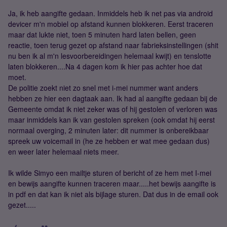
Ja, ik heb aangifte gedaan. Inmiddels heb ik net pas via android
devicer m'n mobiel op afstand kunnen blokkeren. Eerst traceren
maar dat lukte niet, toen 5 minuten hard laten bellen, geen
reactie, toen terug gezet op afstand naar fabrieksinstellingen (shit
nu ben ik al m'n lesvoorbereidingen helemaal kwijt) en tenslotte
laten blokkeren....Na 4 dagen kom ik hier pas achter hoe dat
moet.
De politie zoekt niet zo snel met i-mei nummer want anders
hebben ze hier een dagtaak aan. Ik had al aangifte gedaan bij de
Gemeente omdat ik niet zeker was of hij gestolen of verloren was
maar inmiddels kan ik van gestolen spreken (ook omdat hij eerst
normaal overging, 2 minuten later: dit nummer is onbereikbaar
spreek uw voicemail in (he ze hebben er wat mee gedaan dus)
en weer later helemaal niets meer.
Ik wilde Simyo een mailtje sturen of bericht of ze hem met I-mei
en bewijs aangifte kunnen traceren maar.....het bewijs aangifte is
in pdf en dat kan ik niet als bijlage sturen. Dat dus in de email ook
gezet.....