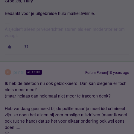
Groetjes, Tiury
Bedankt voor je uitgebreide hulp maikel.twinnie.
Alsjeblieft alleen privéberichten sturen als een moderator er om
vraagt.
printil
Forum|Forum|10 years ago
AUTEUR
P
Ik heb de telefoon nu ook geblokkeerd. Dan kan diegene er toch
niets meer mee?
(maar helaas dan helemaal niet meer te traceren denk?
Heb vandaag gesmeekt bij de politie maar je moet idd crimineel
zijn. ze doen het alleen bij zeer ernstige misdrijven (maar ik weet
ook (uit 1e hand) dat ze het voor elkaar onderling ook wel eens
doen......
🙂