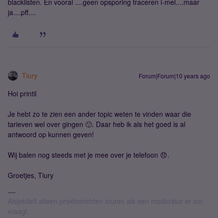
blacklisten. En vooral ....geen opsporing traceren i-mei....maar
ja....pff....
Tiury
Forum|Forum|10 years ago
Hoi printil
Je hebt zo te zien een ander topic weten te vinden waar die
tarieven wel over gingen 🙂. Daar heb ik als het goed is al
antwoord op kunnen geven!
Wij balen nog steeds met je mee over je telefoon 😞.
Groetjes, Tiury
Alsjeblieft alleen privéberichten sturen als een moderator er om
vraagt.