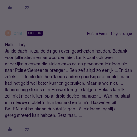
printil
Forum|Forum|10 years ago
AUTEUR
P
Hallo Tiury
Ja idd dacht ik zal de dingen even gescheiden houden. Bedankt
voor jullie steun en antwoorden hier. En ik baal ook over
oneerlijke mensen die stelen enzo cq en gevonden telefoon niet
naar Politie/Gemeente brengen.. Ben zelf altijd zo eerlijk....En dan
zoiets. .... Inmiddels heb ik een andere goedkopere mobiel maar
had het geld wel beter kunnen gebruiken. Maar ja wie niet.....
Ik hoop nog steeds m'n Huawei terug te krijgen. Helaas kan ik
zelf niet meer kijken op android device manager.... Want nu.staat
m'n nieuwe mobiel in hun bestand en is m'n Huawei er uit.
BALEN .dat betekend dus dat je geen 2 telefoons tegelijk
geregistreerd kan hebben. Best raar......