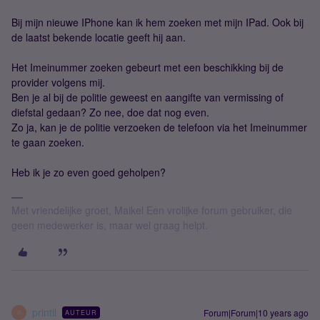
Bij mijn nieuwe IPhone kan ik hem zoeken met mijn IPad. Ook bij
de laatst bekende locatie geeft hij aan.
Het Imeinummer zoeken gebeurt met een beschikking bij de
provider volgens mij.
Ben je al bij de politie geweest en aangifte van vermissing of
diefstal gedaan? Zo nee, doe dat nog even.
Zo ja, kan je de politie verzoeken de telefoon via het Imeinummer
te gaan zoeken.
Heb ik je zo even goed geholpen?
Met vriendelijke groet, Maikel Een vrolijke forum gebruiker, die
geen medewerker is, maar wel graag helpt.
printil
Forum|Forum|10 years ago
AUTEUR
P