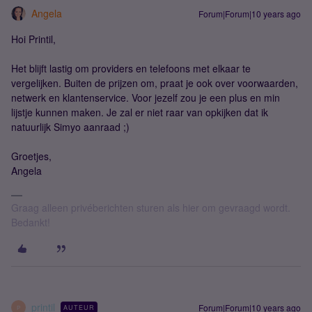
Angela
Forum|Forum|10 years ago
Hoi Printil,
Het blijft lastig om providers en telefoons met elkaar te
vergelijken. Buiten de prijzen om, praat je ook over voorwaarden,
netwerk en klantenservice. Voor jezelf zou je een plus en min
lijstje kunnen maken. Je zal er niet raar van opkijken dat ik
natuurlijk Simyo aanraad ;)
Groetjes,
Angela
Graag alleen privéberichten sturen als hier om gevraagd wordt.
Bedankt!
printil
Forum|Forum|10 years ago
AUTEUR
P