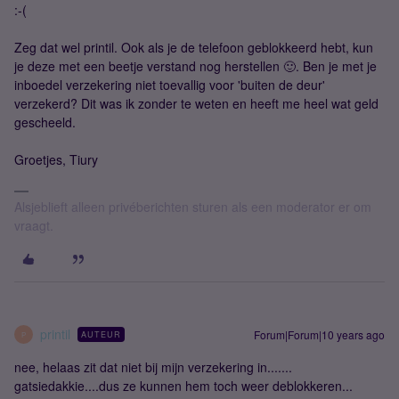
:-(
Zeg dat wel printil. Ook als je de telefoon geblokkeerd hebt, kun
je deze met een beetje verstand nog herstellen 🙂. Ben je met je
inboedel verzekering niet toevallig voor 'buiten de deur'
verzekerd? Dit was ik zonder te weten en heeft me heel wat geld
gescheeld.
Groetjes, Tiury
Alsjeblieft alleen privéberichten sturen als een moderator er om
vraagt.
printil
Forum|Forum|10 years ago
AUTEUR
P
nee, helaas zit dat niet bij mijn verzekering in.......
gatsiedakkie....dus ze kunnen hem toch weer deblokkeren...