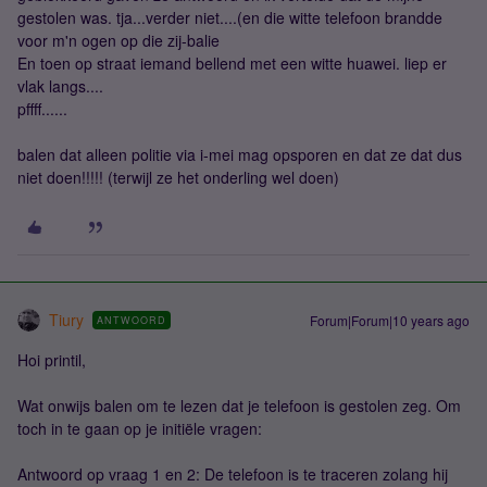
gestolen was. tja...verder niet....(en die witte telefoon brandde
voor m'n ogen op die zij-balie
En toen op straat iemand bellend met een witte huawei. liep er
vlak langs....
pffff......
balen dat alleen politie via i-mei mag opsporen en dat ze dat dus
niet doen!!!!! (terwijl ze het onderling wel doen)
Tiury
Forum|Forum|10 years ago
ANTWOORD
Hoi printil,
Wat onwijs balen om te lezen dat je telefoon is gestolen zeg. Om
toch in te gaan op je initiële vragen:
Antwoord op vraag 1 en 2: De telefoon is te traceren zolang hij