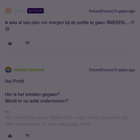
printil
Forum|Forum|10 years ago
AUTEUR
P
ik was al van plan om morgen bij de politie te gaan SMEKEN.....!!!
😞
maikel.twinnie
Forum|Forum|10 years ago
Hoi Printil,
Hor is het smeken gegaan?
Wordt er nu actie ondernomen?
Met vriendelijke groet, Maikel Een vrolijke forum gebruiker, die
geen medewerker is, maar wel graag helpt.