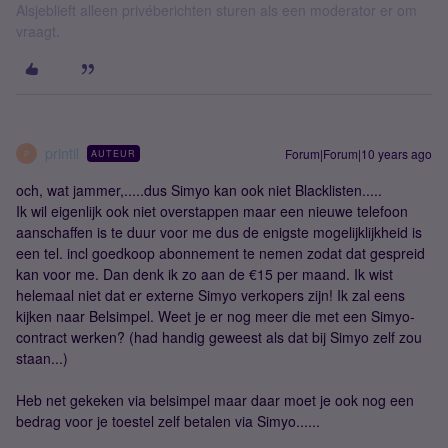
Alsjeblieft alleen privéberichten sturen als een moderator er om
vraagt.
printil
Forum|Forum|10 years ago
AUTEUR
P
och, wat jammer,.....dus Simyo kan ook niet Blacklisten.....
Ik wil eigenlijk ook niet overstappen maar een nieuwe telefoon
aanschaffen is te duur voor me dus de enigste mogelijklijkheid is
een tel. incl goedkoop abonnement te nemen zodat dat gespreid
kan voor me. Dan denk ik zo aan de €15 per maand. Ik wist
helemaal niet dat er externe Simyo verkopers zijn! Ik zal eens
kijken naar Belsimpel. Weet je er nog meer die met een Simyo-
contract werken? (had handig geweest als dat bij Simyo zelf zou
staan...)
Heb net gekeken via belsimpel maar daar moet je ook nog een
bedrag voor je toestel zelf betalen via Simyo......