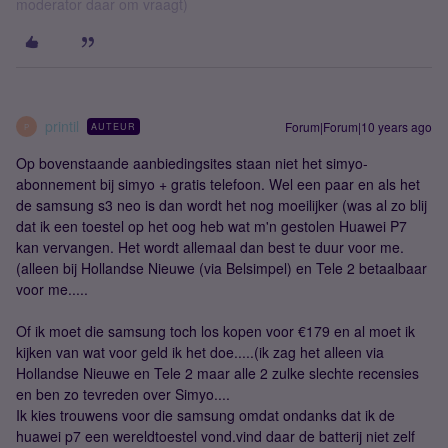
moderator daar om vraagt)
printil
Forum|Forum|10 years ago
AUTEUR
P
Op bovenstaande aanbiedingsites staan niet het simyo-
abonnement bij simyo + gratis telefoon. Wel een paar en als het
de samsung s3 neo is dan wordt het nog moeilijker (was al zo blij
dat ik een toestel op het oog heb wat m'n gestolen Huawei P7
kan vervangen. Het wordt allemaal dan best te duur voor me.
(alleen bij Hollandse Nieuwe (via Belsimpel) en Tele 2 betaalbaar
voor me.....
Of ik moet die samsung toch los kopen voor €179 en al moet ik
kijken van wat voor geld ik het doe.....(ik zag het alleen via
Hollandse Nieuwe en Tele 2 maar alle 2 zulke slechte recensies
en ben zo tevreden over Simyo....
Ik kies trouwens voor die samsung omdat ondanks dat ik de
huawei p7 een wereldtoestel vond.vind daar de batterij niet zelf