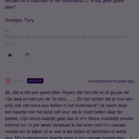
centjes na 4 maanden in het buitenland 🙂. Is dat geen goed
idee?
Groetjes, Tiury
Alsjeblieft alleen privéberichten sturen als een moderator er om
vraagt.
printil
Forum|Forum|10 years ago
AUTEUR
P
Ah, dat is idd een goed idee. Hopen dat het lukt en ik ga per de
12e weg en niet per de 1e ofzo........ En het schijnt dat je met sim-
only ook niet eens kan bellen in het buitenland? (Ik neem daar
een kaartje van het land zelf voor als ik moet bellen daar ter
plekke, mijn simyo kaartje gaat dan in m'n kleine mobieltje zonder
internet en 1x per week verwissel ik dat even met m'n nieuwe
mobiel om te kijken of er wat is wb bellen of berichten of watts
app, M'n buitenlandse kaartje gaat in m'n nieuwe toestel dan. ...)