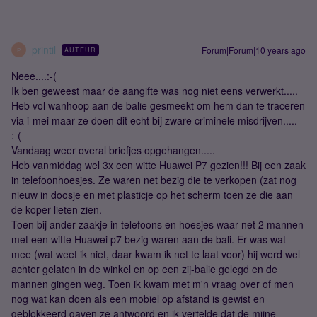
printil
Forum|Forum|10 years ago
AUTEUR
P
Neee....:-(
Ik ben geweest maar de aangifte was nog niet eens verwerkt.....
Heb vol wanhoop aan de balie gesmeekt om hem dan te traceren
via i-mei maar ze doen dit echt bij zware criminele misdrijven.....
:-(
Vandaag weer overal briefjes opgehangen.....
Heb vanmiddag wel 3x een witte Huawei P7 gezien!!! Bij een zaak
in telefoonhoesjes. Ze waren net bezig die te verkopen (zat nog
nieuw in doosje en met plasticje op het scherm toen ze die aan
de koper lieten zien.
Toen bij ander zaakje in telefoons en hoesjes waar net 2 mannen
met een witte Huawei p7 bezig waren aan de bali. Er was wat
mee (wat weet ik niet, daar kwam ik net te laat voor) hij werd wel
achter gelaten in de winkel en op een zij-balie gelegd en de
mannen gingen weg. Toen ik kwam met m'n vraag over of men
nog wat kan doen als een mobiel op afstand is gewist en
geblokkeerd gaven ze antwoord en ik vertelde dat de mijne