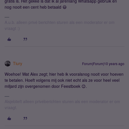
gratis is. Het gekke is dat ik al jarenlang Whatsapp gebruik en
nog nooit een cent heb betaald 😃
A.u.b. alleen privé berichten sturen als een moderator er om
vraagt :)
Tiury
Forum|Forum|10 years ago
Woehoe! Wat Alex zegt; hier heb ik vooralsnog nooit voor hoeven
te betalen. Hoeft volgens mij ook niet echt als ze voor heel veel
miljard zijn overgenomen door Feestboek 😉.
Alsjeblieft alleen privéberichten sturen als een moderator er om
vraagt.