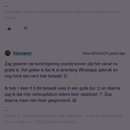
Alsjeblieft alleen privéberichten sturen als een moderator er om
vraagt.
franswon
Forum|Forum|10 years ago
Zag gisteren de berichtgeving voorbij komen dat het vanaf nu
gratis is. Het gekke is dat ik al jarenlang Whatsapp gebruik en
nog nooit een cent heb betaald :D
Ik heb 1 keer € 0,89 betaald (was in een gulle bui :)) en daarna
zag ik dat mijn verloopdatum iedere keer opschoof :?. Dus
daarna maar niet meer gesponsord. 😃
Frans, ik help graag anderen als vrijwilliger, maar ik werk niet bij
of voor Simyo ! || Nil Volentibus Arduum