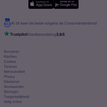
Samsung A56
Over Simyo
Samsung
Meerdere nummers
Samsung S25 FE
Blog
5G internet
Contact
Al 36 keer de beste volgens de Consumentenbond
Mobiel internet
VoLTE 4G bellen
Klantbeoordeling
3.8/5
Mobiel abonnement
Simkaart
Annuleren
Klachten
Cookies
Tarieven
Netneutraliteit
Privacy
Disclaimer
Voorwaarden
Storingen
Toegankelijkheid
Veilig online