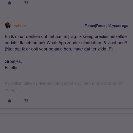
Estelle
Forum|Forum|10 years ago
En ik maar denken dat het aan mij lag. Ik kreeg precies hetzelfde
bericht! Ik heb nu ook WhatsApp zonder einddatum :8. Joehoee!!
(Niet dat ik er ooit voor betaald heb, maar dat ter zijde :P)
Groetjes,
Estelle
Alsjeblieft alleen privéberichten sturen als een moderator er om
vraagt.