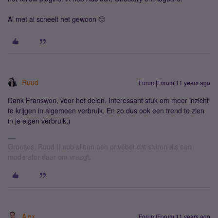
Al met al scheelt het gewoon 🙂
Ruud
Forum|Forum|11 years ago
Dank Franswon, voor het delen. Interessant stuk om meer inzicht
te krijgen in algemeen verbruik. En zo dus ook een trend te zien
in je eigen verbruik;)
Groetjes, Ruud || aub alleen een privébericht sturen als een
moderator daar om vraagt.
Alex
Forum|Forum|11 years ago