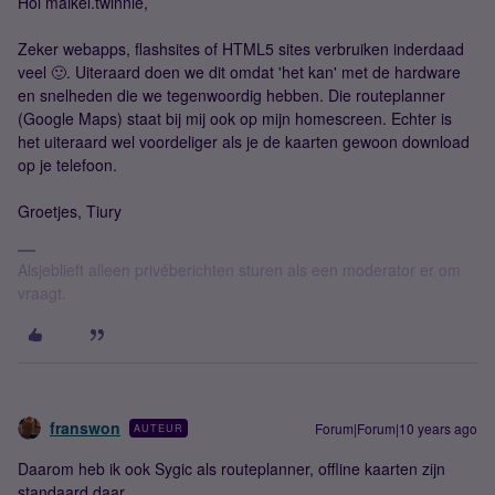
Hoi maikel.twinnie,
Zeker webapps, flashsites of HTML5 sites verbruiken inderdaad
veel 🙂. Uiteraard doen we dit omdat 'het kan' met de hardware
en snelheden die we tegenwoordig hebben. Die routeplanner
(Google Maps) staat bij mij ook op mijn homescreen. Echter is
het uiteraard wel voordeliger als je de kaarten gewoon download
op je telefoon.
Groetjes, Tiury
Alsjeblieft alleen privéberichten sturen als een moderator er om
vraagt.
franswon
Forum|Forum|10 years ago
AUTEUR
Daarom heb ik ook Sygic als routeplanner, offline kaarten zijn
standaard daar.