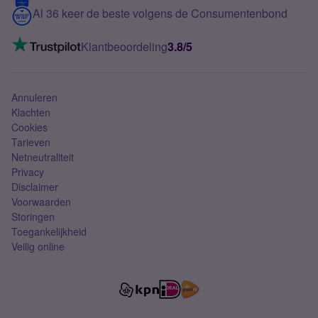
5G internet
Contact
Al 36 keer de beste volgens de Consumentenbond
Mobiel internet
VoLTE 4G bellen
Klantbeoordeling
3.8/5
Mobiel abonnement
Simkaart
Annuleren
Klachten
Cookies
Tarieven
Netneutraliteit
Privacy
Disclaimer
Voorwaarden
Storingen
Toegankelijkheid
Veilig online