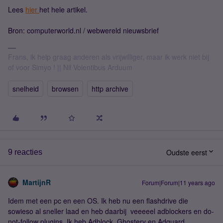
Lees
hier
het hele artikel.
Bron: computerworld.nl / webwereld nieuwsbrief
Frans, ik help graag anderen als vrijwilliger, maar ik werk niet bij
of voor Simyo ! || Nil Volentibus Arduum
snelheid
browsen
http archive
Oudste eerst
9 reacties
MartijnR
Forum|Forum|11 years ago
Idem met een pc en een OS. Ik heb nu een flashdrive die
sowieso al sneller laad en heb daarbij veeeeel adblockers en do-
not-follow plugins. Ik heb Adblock, Ghostery en Adguard.