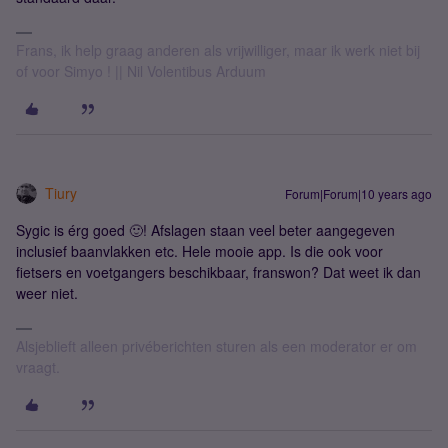
Frans, ik help graag anderen als vrijwilliger, maar ik werk niet bij
of voor Simyo ! || Nil Volentibus Arduum
Tiury
Forum|Forum|10 years ago
Sygic is érg goed 🙂! Afslagen staan veel beter aangegeven
inclusief baanvlakken etc. Hele mooie app. Is die ook voor
fietsers en voetgangers beschikbaar, franswon? Dat weet ik dan
weer niet.
Alsjeblieft alleen privéberichten sturen als een moderator er om
vraagt.