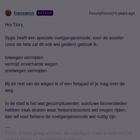
franswon
Forum|Forum|10 years ago
AUTEUR
Hoi Tiury,
Sygic heeft een speciale voetgangersmode, voor de scooter
(voor de fiets zal dit ook wel gelden) gebruik ik:
tolwegen vermijden
vermijd onverharde wegen
snelwegen vermijden
Bij de rest van de wegen is of een fietspad of je mag over de
weg.
In de stad is het wat gecompliceerder, autoluwe binnensteden
hebben vaak straten waar fietsers/scooters wel mogen rijden,
dan wil voor fietsers de voetgangersmode wel nuttig zijn.
Frans, ik help graag anderen als vrijwilliger, maar ik werk niet bij
of voor Simyo ! || Nil Volentibus Arduum