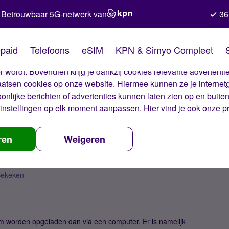
Betrouwbaar 5G-netwerk van
36
kies van Simyo
paid
Telefoons
eSIM
KPN & Simyo Compleet
okies op onze website. Met deze cookies zorgen wij ervoor dat j
 wordt. Bovendien krijg je dankzij cookies relevante advertentie
laatsen cookies op onze website. Hiermee kunnen ze je internet
oonlijke berichten of advertenties kunnen laten zien op en buite
instellingen
op elk moment aanpassen. Hier vind je ook onze
p
uwtjes
'Smartphone via computer opladen gevaarlijk om malware'
ren
Weigeren
n gevaarlijk om malware'
Bekeken
m worden opgeladen dan via een computer. Er is namelijk