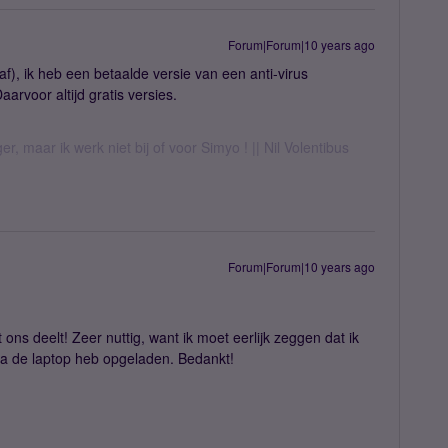
Forum|Forum|10 years ago
af), ik heb een betaalde versie van een anti-virus
rvoor altijd gratis versies.
er, maar ik werk niet bij of voor Simyo ! || Nil Volentibus
Forum|Forum|10 years ago
ons deelt! Zeer nuttig, want ik moet eerlijk zeggen dat ik
via de laptop heb opgeladen. Bedankt!