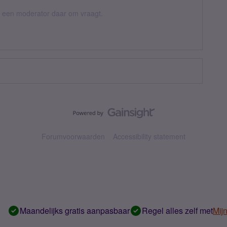
er een moderator daar om vraagt.
Forumvoorwaarden
Accessibility statement
Maandelijks gratis aanpasbaar
Regel alles zelf met
Mij