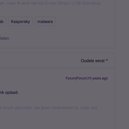
er, maar ik werk niet bij of voor Simyo ! || Nil Volentibus
sb
Kaspersky
malware
Delen
Oudste eerst
Forum|Forum|10 years ago
ank oplaad.
jke forum gebruiker, die geen medewerker is, maar wel