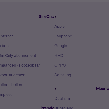
Sim Only
Apple
internet
Fairphone
 bellen
Google
Sim Only abonnement
HMD
 maandelijks opzegbaar
OPPO
voor studenten
Samsung
alleen bellen
Meer w
mpleet
Dual sim
Buitenland
Prepaid