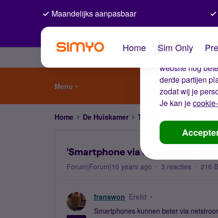
Maandelijks aanpasbaar
De coo
Home
Sim Only
Pre
Wij gebruiken co
website nog beter
derde partijen p
Menu
zodat wij je pers
Je kan je
cookie-
Home
De Huiskamer
Telecom weetjes en nie
Accepte
'Smartphone via computer oplade
Forum|Forum|10 years ago
3 reacties
216 
franswon
Erelid
Smartphones kunnen beter via netstroo