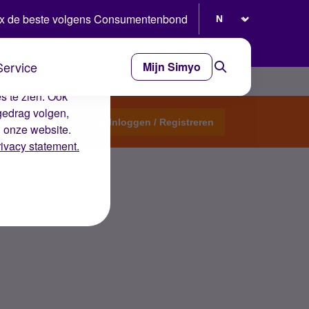
Selecteer taal
x de beste volgens Consumentenbond
Service
Mijn Simyo
e ervaring op de
s te zien. Ook
gedrag volgen,
Start een topic
Inloggen / Registreren
n onze website.
rivacy statement.