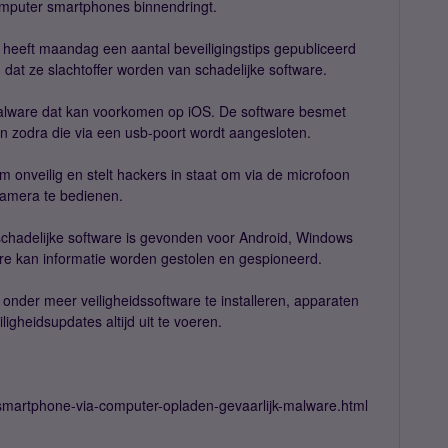
omputer smartphones binnendringt.
heeft maandag een aantal beveiligingstips gepubliceerd
t ze slachtoffer worden van schadelijke software.
malware dat kan voorkomen op iOS. De software besmet
n zodra die via een usb-poort wordt aangesloten.
 onveilig en stelt hackers in staat om via de microfoon
camera te bedienen.
schadelijke software is gevonden voor Android, Windows
re kan informatie worden gestolen en gespioneerd.
onder meer veiligheidssoftware te installeren, apparaten
igheidsupdates altijd uit te voeren.
9/smartphone-via-computer-opladen-gevaarlijk-malware.html