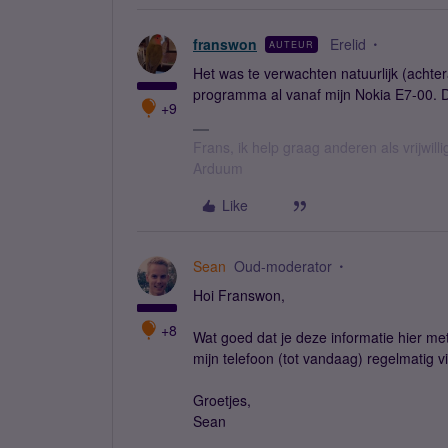
franswon
Erelid
AUTEUR
Het was te verwachten natuurlijk (achter
programma al vanaf mijn Nokia E7-00. Daa
+9
Frans, ik help graag anderen als vrijwillig
Arduum
Like
Sean
Oud-moderator
Hoi Franswon,
+8
Wat goed dat je deze informatie hier met 
mijn telefoon (tot vandaag) regelmatig 
Groetjes,
Sean