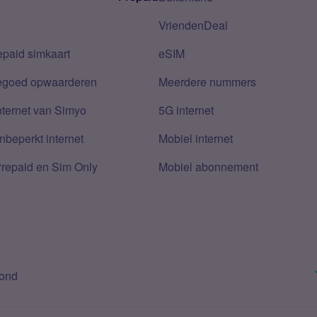
VriendenDeal
epaid simkaart
eSIM
tegoed opwaarderen
Meerdere nummers
nternet van Simyo
5G internet
nbeperkt internet
Mobiel internet
Prepaid en Sim Only
Mobiel abonnement
bond