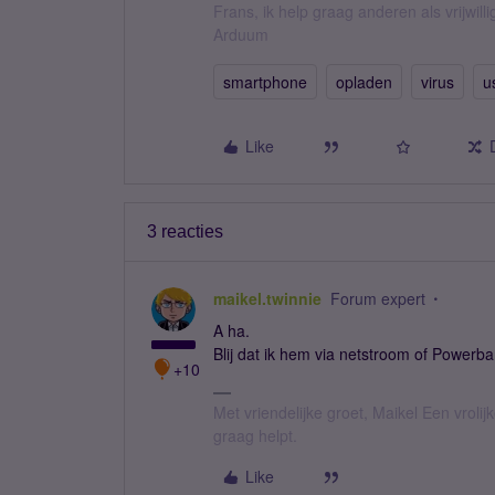
Frans, ik help graag anderen als vrijwillig
Arduum
smartphone
opladen
virus
u
Like
3 reacties
maikel.twinnie
Forum expert
A ha.
Blij dat ik hem via netstroom of Powerb
+10
Met vriendelijke groet, Maikel Een vroli
graag helpt.
Like