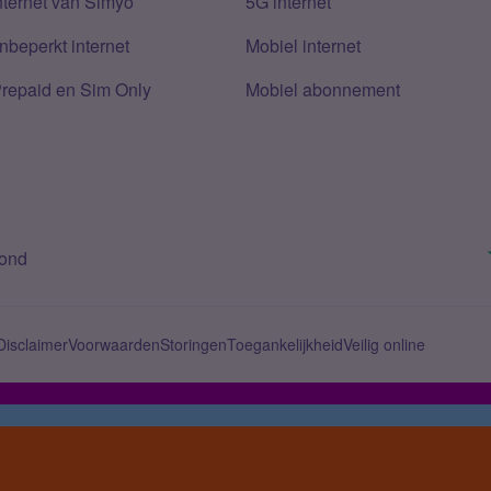
nternet van Simyo
5G internet
nbeperkt internet
Mobiel internet
Prepaid en Sim Only
Mobiel abonnement
bond
Disclaimer
Voorwaarden
Storingen
Toegankelijkheid
Veilig online