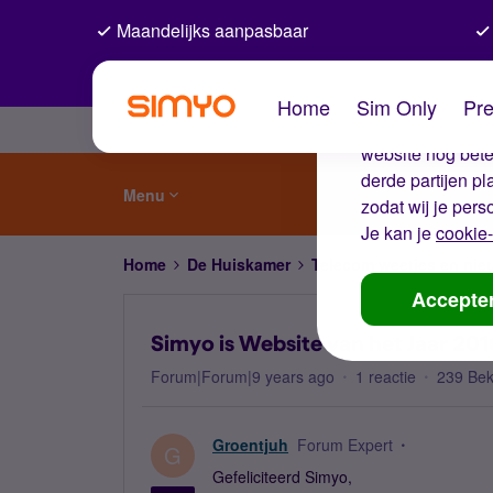
Maandelijks aanpasbaar
De coo
Home
Sim Only
Pre
Wij gebruiken co
website nog beter
derde partijen p
Menu
zodat wij je pers
Je kan je
cookie-
Home
De Huiskamer
Telecom weetjes en nie
Accepte
Simyo is Website van het Jaar 201
Forum|Forum|9 years ago
1 reactie
239 Be
Groentjuh
Forum Expert
G
Gefeliciteerd Simyo,