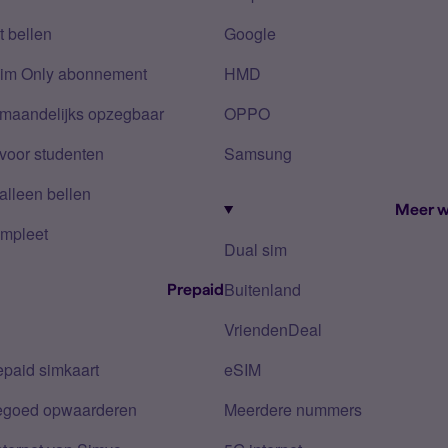
 bellen
Google
Sim Only abonnement
HMD
 maandelijks opzegbaar
OPPO
voor studenten
Samsung
alleen bellen
Meer w
mpleet
Dual sim
Buitenland
Prepaid
VriendenDeal
epaid simkaart
eSIM
tegoed opwaarderen
Meerdere nummers