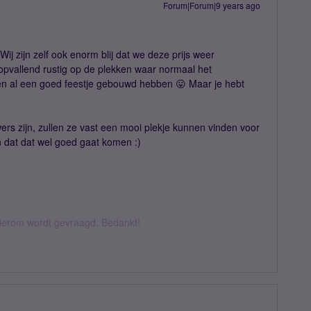
Forum|Forum|9 years ago
 Wij zijn zelf ook enorm blij dat we deze prijs weer
pvallend rustig op de plekken waar normaal het
ren al een goed feestje gebouwd hebben 😛 Maar je hebt
.
rs zijn, zullen ze vast een mooi plekje kunnen vinden voor
n dat dat wel goed gaat komen :)
hierom wordt gevraagd. Bedankt!