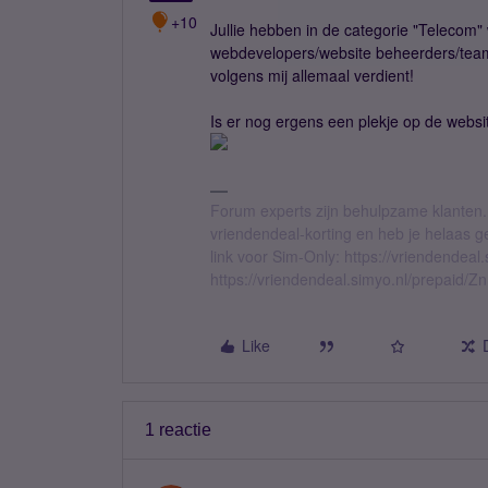
+10
Jullie hebben in de categorie "Teleco
webdevelopers/website beheerders/team s
volgens mij allemaal verdient!
Is er nog ergens een plekje op de websi
Forum experts zijn behulpzame klanten.
vriendendeal-korting en heb je helaas 
link voor Sim-Only: https://vriendendea
https://vriendendeal.simyo.nl/prepaid/Z
Like
1 reactie