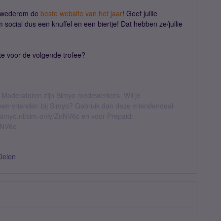
m" wederom de
beste website van het jaar
! Geef jullie
ocial dus een knuffel en een biertje! Dat hebben ze/jullie
te voor de volgende trofee?
 Moderatoren zijn Simyo medewerkers. Wil je
geen vrienden bij Simyo? Gebruik dan deze vriendendeal-
l.simyo.nl/sim-only/ZnNV6c en voor Prepaid:
nNV6c.
Delen