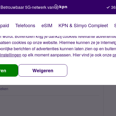
Betrouwbaar 5G-netwerk van
36
kies van Simyo
paid
Telefoons
eSIM
KPN & Simyo Compleet
okies op onze website. Met deze cookies zorgen wij ervoor dat j
 wordt. Bovendien krijg je dankzij cookies relevante advertentie
laatsen cookies op onze website. Hiermee kunnen ze je internet
oonlijke berichten of advertenties kunnen laten zien op en buite
instellingen
op elk moment aanpassen. Hier vind je ook onze
p
uwtjes
Simyo is Website van het Jaar 2016
ren
Weigeren
6
keken