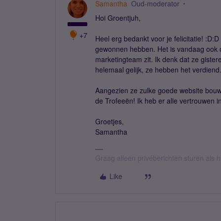
Samantha
Oud-moderator
Hoi Groentjuh,
+7
Heel erg bedankt voor je felicitatie! :D:D
gewonnen hebben. Het is vandaag ook o
marketingteam zit. Ik denk dat ze giste
helemaal gelijk, ze hebben het verdiend
Aangezien ze zulke goede website bouwe
de Trofeeën! Ik heb er alle vertrouwen i
Groetjes,
Samantha
Graag alleen privéberichten sturen als 
Like