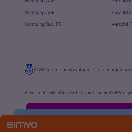
Samsung A36
Prepaid i
Samsung A56
Prepaid o
Samsung S25 FE
Verschil 
Al 36 keer de beste volgens de Consumenten
Annuleren
Klachten
Cookies
Tarieven
Netneutraliteit
Privacy