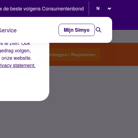
Selecteer taal
x de beste volgens Consumentenbond
Service
Mijn Simyo
e ervaring op de
s te zien. Ook
gedrag volgen,
Start een topic
Inloggen / Registreren
n onze website.
rivacy statement.