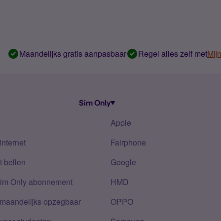
Maandelijks gratis aanpasbaar
Regel alles zelf met
Mij
Sim Only
Apple
internet
Fairphone
 bellen
Google
Sim Only abonnement
HMD
 maandelijks opzegbaar
OPPO