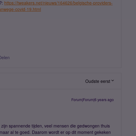
n?:
https://tweakers.net/nieuws/164626/belgische-providers-
vanwege-covid-19.html
Delen
Oudste eerst
Forum|Forum|6 years ago
it zijn spannende tijden, veel mensen die gedwongen thuis
maar al te goed. Daarom wordt er op dit moment gekeken