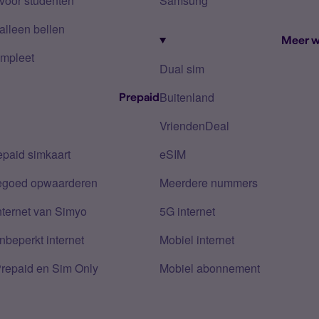
voor studenten
Samsung
alleen bellen
Meer w
mpleet
Dual sim
Buitenland
Prepaid
VriendenDeal
epaid simkaart
eSIM
tegoed opwaarderen
Meerdere nummers
nternet van Simyo
5G internet
nbeperkt internet
Mobiel internet
Prepaid en Sim Only
Mobiel abonnement