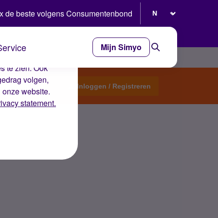
Selecteer taal
x de beste volgens Consumentenbond
Service
Mijn Simyo
e ervaring op de
s te zien. Ook
gedrag volgen,
Start een topic
Inloggen / Registreren
n onze website.
rivacy statement.
anwege Covid-19