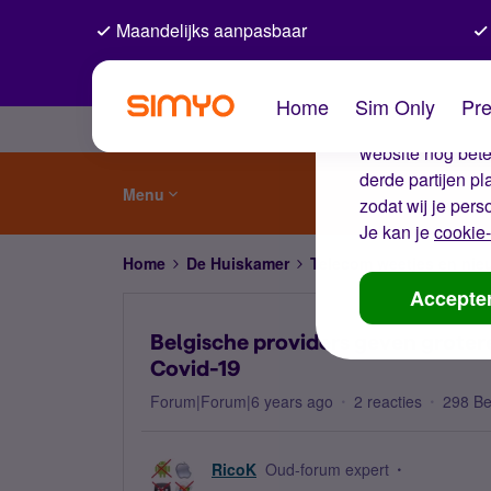
Maandelijks aanpasbaar
De coo
Home
Sim Only
Pre
Wij gebruiken co
website nog beter
derde partijen p
Menu
zodat wij je pers
Je kan je
cookie-
Home
De Huiskamer
Telecom weetjes en nie
Accepte
Belgische providers geven groter
Covid-19
Forum|Forum|6 years ago
2 reacties
298 B
RicoK
Oud-forum expert