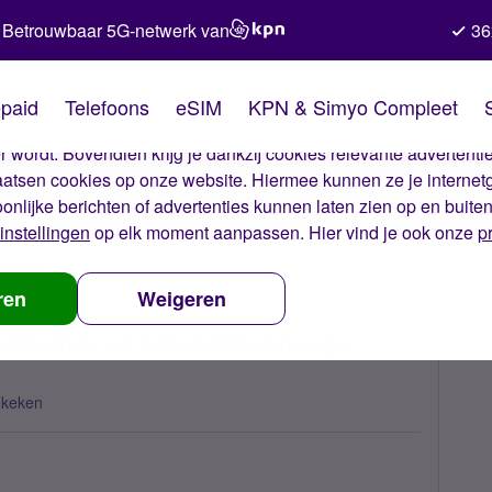
Betrouwbaar 5G-netwerk van
36
kies van Simyo
paid
Telefoons
eSIM
KPN & Simyo Compleet
okies op onze website. Met deze cookies zorgen wij ervoor dat j
 wordt. Bovendien krijg je dankzij cookies relevante advertentie
laatsen cookies op onze website. Hiermee kunnen ze je internet
oonlijke berichten of advertenties kunnen laten zien op en buite
instellingen
op elk moment aanpassen. Hier vind je ook onze
p
uwtjes
Belgische providers geven grotere internet- en belbundels v
ren
Weigeren
e internet- en belbundels vanwege
ekeken